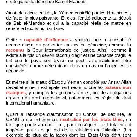
stratégique du détroit de Bab el-Mandeb.
Ainsi, des deux entités, le Yémen contrôlé par les Houthis est,
de facto, la plus puissante. Et c’est l’entité adjacente au détroit
de Bab el-Mandeb et qui a la capacité réelle de mettre en
œuvre le blocus humanitaire.
Cette «
capacité d’influence
» suggère une responsabilité
accrue d’agir, en particulier en cas de génocide, comme l’a
reconnu
la Cour internationale de justice. Ainsi, comme il
existe à la fois un devoir (accru) d’agir et une capacité d’agir, le
fait que le pays soit divisé ne peut raisonnablement être
considéré comme déterminant dans un cas où l’enjeu est le
génocide.
Et même si le statut d’État du Yémen contrôlé par Ansar Allah
devait être nié, il est également reconnu que les
acteurs non
étatiques
, y compris les groupes armés, ont des obligations
en vertu du droit international, notamment les règles du droit
international humanitaire.
Quant à l’absence d’autorisation du Conseil de sécurité, le
CSNU a été entièrement
neutralisé par les États-Unis
, en
tant que partie au conflit, et, par conséquent, est totalement
inopérant pour ce qui est de la situation en Palestine. (Un
exemple de plus de la façon dont les États-Unis détruisent