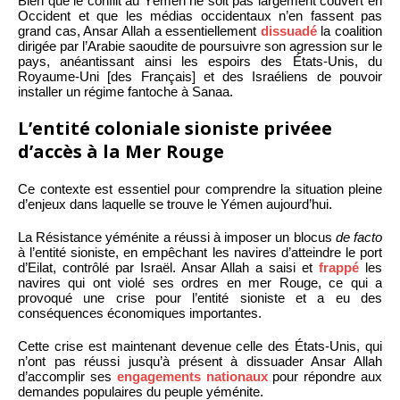
Bien que le conflit au Yémen ne soit pas largement couvert en
Occident et que les médias occidentaux n’en fassent pas
grand cas, Ansar Allah a essentiellement
dissuadé
la coalition
dirigée par l’Arabie saoudite de poursuivre son agression sur le
pays, anéantissant ainsi les espoirs des États-Unis, du
Royaume-Uni [des Français] et des Israéliens de pouvoir
installer un régime fantoche à Sanaa.
L’entité coloniale sioniste privéee
d’accès à la Mer Rouge
Ce contexte est essentiel pour comprendre la situation pleine
d’enjeux dans laquelle se trouve le Yémen aujourd’hui.
La Résistance yéménite a réussi à imposer un blocus
de facto
à l’entité sioniste, en empêchant les navires d’atteindre le port
d’Eilat, contrôlé par Israël. Ansar Allah a saisi et
frappé
les
navires qui ont violé ses ordres en mer Rouge, ce qui a
provoqué une crise pour l’entité sioniste et a eu des
conséquences économiques importantes.
Cette crise est maintenant devenue celle des États-Unis, qui
n’ont pas réussi jusqu’à présent à dissuader Ansar Allah
d’accomplir ses
engagements nationaux
pour répondre aux
demandes populaires du peuple yéménite.