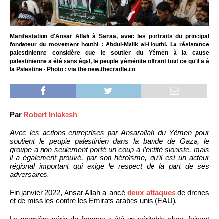
Manifestation d'Ansar Allah à Sanaa, avec les portraits du principal
fondateur du movement houthi : Abdul-Malik al-Houthi. La résistance
palestinienne considère que le soutien du Yémen à la cause
palestinienne a été sans égal, le peuple yéménite offrant tout ce qu'il a à
la Palestine - Photo : via the new.thecradle.co
Par
Robert Inlakesh
Avec les actions entreprises par Ansarallah du Yémen pour
soutient le peuple palestinien dans la bande de Gaza, le
groupe a non seulement porté un coup à l’entité sioniste, mais
il a également prouvé, par son héroïsme, qu’il est un acteur
régional important qui exige le respect de la part de ses
adversaires.
Fin janvier 2022, Ansar Allah a lancé
deux attaques
de drones
et de missiles contre les Émirats arabes unis (EAU).
La première série de frappes a été un véritable choc, faisant