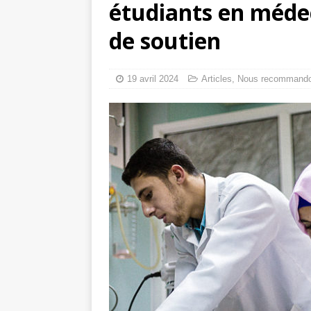
étudiants en méde
toxiques
[ 3 aoû
de soutien
Capituler ou mo
6 août 2026 ]
19 avril 2024
Articles
,
Nous recommand