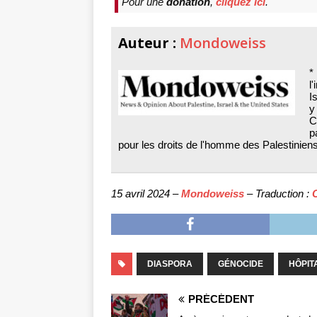
Pour une
donation
,
cliquez ici
.
Auteur :
Mondoweiss
l
I
y
C
p
pour les droits de l'homme des Palestiniens
15 avril 2024 –
Mondoweiss
– Traduction :
DIASPORA
GÉNOCIDE
HÔPIT
PRÉCÉDENT