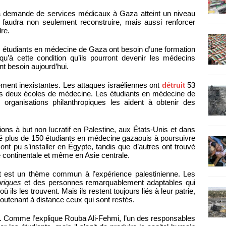
la demande de services médicaux à Gaza atteint un niveau
l faudra non seulement reconstruire, mais aussi renforcer
dre.
es étudiants en médecine de Gaza ont besoin d’une formation
u’à cette condition qu’ils pourront devenir les médecins
t besoin aujourd’hui.
uement inexistantes. Les attaques israéliennes ont
détruit
53
s deux écoles de médecine. Les étudiants en médecine de
 organisations philanthropiques les aident à obtenir des
ons à but non lucratif en Palestine, aux États-Unis et dans
idé plus de 150 étudiants en médecine gazaouis à poursuivre
ont pu s’installer en Égypte, tandis que d’autres ont trouvé
 continentale et même en Asie centrale.
ut est un thème commun à l’expérience palestinienne. Les
oriques
et des personnes remarquablement adaptables qui
 ils les trouvent. Mais ils restent toujours liés à leur patrie,
soutenant à distance ceux qui sont restés.
es. Comme l’explique Rouba Ali-Fehmi, l’un des responsables