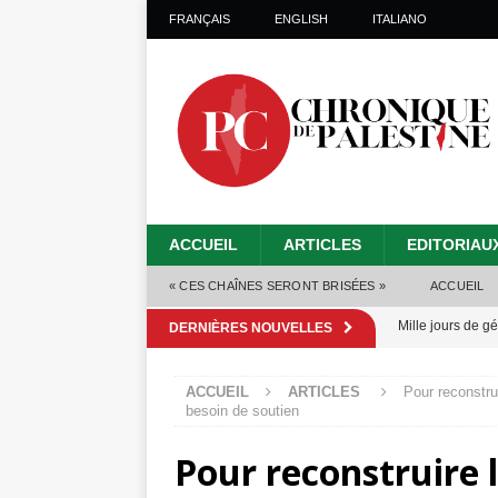
FRANÇAIS
ENGLISH
ITALIANO
ACCUEIL
ARTICLES
EDITORIAU
« CES CHAÎNES SERONT BRISÉES »
ACCUEIL
Mille jours de gé
DERNIÈRES NOUVELLES
Les Israéliens 
ACCUEIL
ARTICLES
Pour reconstru
Alors que Trump
besoin de soutien
tueries
[ 4 août 
Pour reconstruire 
Les Israéliens s