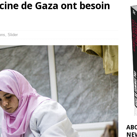
cine de Gaza ont besoin
t 2026 ]
urir : le « processus de paix » à Gaza et la propagande occidentale
[
ons
,
Slider
AB
NE