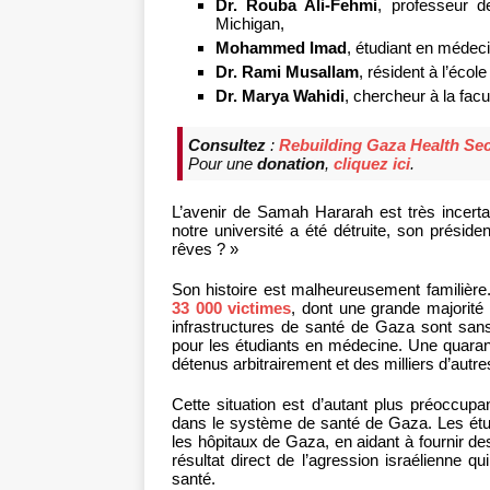
Dr. Rouba Ali-Fehmi
, professeur d
Michigan,
Mohammed Imad
, étudiant en médeci
Dr. Rami Musallam
, résident à l’éco
Dr. Marya Wahidi
, chercheur à la fac
Consultez
:
Rebuilding Gaza Health Sec
Pour une
donation
,
cliquez ici
.
L’avenir de Samah Hararah est très incerta
notre université a été détruite, son préside
rêves ? »
Son histoire est malheureusement familièr
33 000 victimes
, dont une grande majorité
infrastructures de santé de Gaza sont sans
pour les étudiants en médecine. Une quarant
détenus arbitrairement et des milliers d’autre
Cette situation est d’autant plus préoccup
dans le système de santé de Gaza. Les étu
les hôpitaux de Gaza, en aidant à fournir d
résultat direct de l’agression israélienne qu
santé.