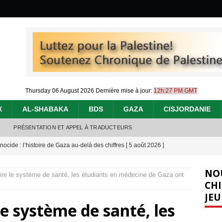
Thursday 06 August 2026
Dernière mise à jour:
12h:27 PM GMT
X
AL-SHABAKA
BDS
GAZA
CISJORDANIE
PRÉSENTATION ET APPEL À TRADUCTEURS
nocide : l’histoire de Gaza au-delà des chiffres
[ 5 août 2026 ]
effacent les preuves du génocide à Gaza
[ 4 août 2026 ]
NO
ire le système de santé, les étudiants en médecine de Gaza ont
 annonce un « accord de paix » à Gaza, les Israéliens multiplie les
CHI
JEU
2026 ]
le système de santé, les
e servent de la Cisjordanie comme d’une poubelle pour leurs déchets