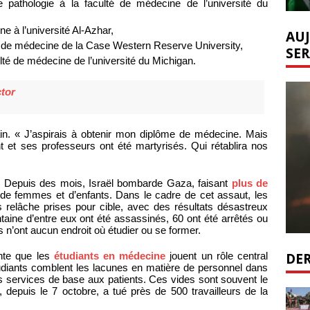
e pathologie à la faculté de médecine de l’université du
ne à l’université Al-Azhar,
AUJ
le de médecine de la Case Western Reserve University,
SER
ulté de médecine de l’université du Michigan.
tor
in. « J’aspirais à obtenir mon diplôme de médecine. Mais
nt et ses professeurs ont été martyrisés. Qui rétablira nos
e. Depuis des mois, Israël bombarde Gaza, faisant
plus de
 de femmes et d’enfants. Dans le cadre de cet assaut, les
 relâche prises pour cible, avec des résultats désastreux
aine d’entre eux ont été assassinés, 60 ont été arrêtés ou
s n’ont aucun endroit où étudier ou se former.
DER
ante que les
étudiants en médecine
jouent un rôle central
diants comblent les lacunes en matière de personnel dans
es services de base aux patients. Ces vides sont souvent le
i, depuis le 7 octobre, a tué près de 500 travailleurs de la