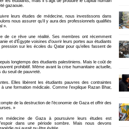
ider les étudiants, mais il s’agit de produire le capital humain
été gazaouie.
uivre leurs études de médecine, nous investissons dans
lons nous assurer qu’il y aura des professionnels qualifiés
l ».
faire de ce rêve une réalité. Ses membres ont récemment
nie et d’Égypte voisines d’ouvrir leurs portes aux étudiants
 pression sur les écoles du Qatar pour qu’elles fassent de
puis longtemps des étudiants palestiniens. Mais le coût de
ouvent prohibitif. Même avant la crise humanitaire actuelle,
 du seuil de pauvreté.
ntes. Elles libèrent les étudiants pauvres des contraintes
r à une formation médicale. Comme l’explique Razan Bhar,
compte de la destruction de l’économie de Gaza et offrir des
ourses. »
ts en médecine de Gaza à poursuivre leurs études est
 d’espoir dans une période sombre. Mais nous devons
agédie qui aurait pu être évitée.