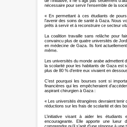
de l’initiative, il ne s’agit pas seulement d’a
nécessaire pour servir l’ensemble de la soci
« En permettant à ces étudiants de pours
l’avenir des soins de santé à Gaza. Nous vou
prêts à servir et à reconstruire ce secteur vita
La coalition travaille sans relâche pour 
convaincu plus de quatre universités de Jorda
en médecine de Gaza. Ils font actuellement
même.
Les universités du monde arabe admettent de
la scolarité pour les habitants de Gaza est s
plus de 80 % d’entre eux vivaient en dessous
C’est pourquoi les bourses sont si importa
financières qui les empêcheraient d’accéde
aspirant chirurgien à Gaza :
« Les universités étrangères devraient tenir 
réductions sur les frais de scolarité et des b
L’initiative visant à aider les étudian
encourageante. Elle apporte une lueur
comprendre qu’il s’agit d’une réponse à une tr