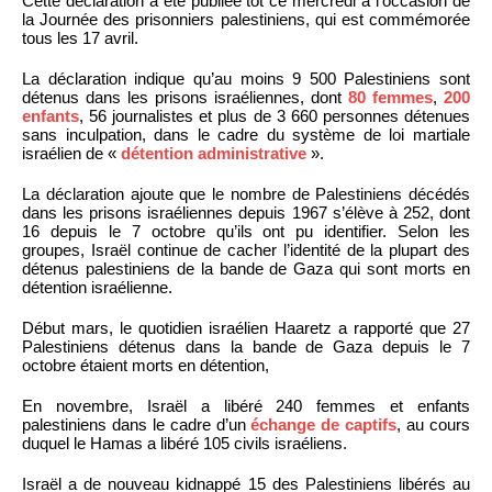
Cette déclaration a été publiée tôt ce mercredi à l’occasion de
la Journée des prisonniers palestiniens, qui est commémorée
tous les 17 avril.
La déclaration indique qu’au moins 9 500 Palestiniens sont
détenus dans les prisons israéliennes, dont
80 femmes
,
200
enfants
, 56 journalistes et plus de 3 660 personnes détenues
sans inculpation, dans le cadre du système de loi martiale
israélien de «
détention administrative
».
La déclaration ajoute que le nombre de Palestiniens décédés
dans les prisons israéliennes depuis 1967 s’élève à 252, dont
16 depuis le 7 octobre qu’ils ont pu identifier. Selon les
groupes, Israël continue de cacher l’identité de la plupart des
détenus palestiniens de la bande de Gaza qui sont morts en
détention israélienne.
Début mars, le quotidien israélien Haaretz a rapporté que 27
Palestiniens détenus dans la bande de Gaza depuis le 7
octobre étaient morts en détention,
En novembre, Israël a libéré 240 femmes et enfants
palestiniens dans le cadre d’un
échange de captifs
, au cours
duquel le Hamas a libéré 105 civils israéliens.
Israël a de nouveau kidnappé 15 des Palestiniens libérés au