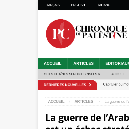
FRANÇAIS
ENGLISH
ITALIANO
ACCUEIL
ARTICLES
EDITORIAU
« CES CHAÎNES SERONT BRISÉES »
ACCUEIL
Capituler ou mo
DERNIÈRES NOUVELLES
6 août 2026 ]
ACCUEIL
ARTICLES
La guerre de l
Mille jours de gé
La guerre de l’Ara
Les Israéliens 
Alors que Trump