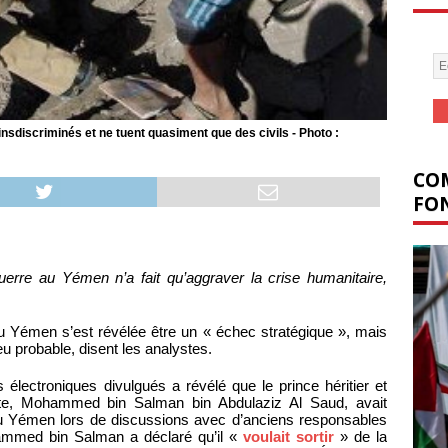
discriminés et ne tuent quasiment que des civils - Photo :
COM
FON
guerre au Yémen n’a fait qu’aggraver la crise humanitaire,
e au Yémen s’est révélée être un « échec stratégique », mais
peu probable, disent les analystes.
 électroniques divulgués a révélé que le prince héritier et
dite, Mohammed bin Salman bin Abdulaziz Al Saud, avait
 au Yémen lors de discussions avec d’anciens responsables
mmed bin Salman a déclaré qu’il «
voulait sortir
» de la