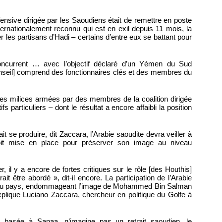
ffensive dirigée par les Saoudiens était de remettre en poste
nternationalement reconnu qui est en exil depuis 11 mois, la
iser les partisans d’Hadi – certains d’entre eux se battant pour
oncurrent … avec l’objectif déclaré d’un Yémen du Sud
 conseil] comprend des fonctionnaires clés et des membres du
es milices armées par des membres de la coalition dirigée
s particuliers – dont le résultat a encore affaibli la position
ait se produire, dit Zaccara, l’Arabie saoudite devra veiller à
 soit mise en place pour préserver son image au niveau
, il y a encore de fortes critiques sur le rôle [des Houthis]
ait être abordé », dit-il encore. La participation de l’Arabie
re du pays, endommageant l’image de Mohammed Bin Salman
 explique Luciano Zaccara, chercheur en politique du Golfe à
e basée à Sanaa, n’imagine pas un retrait saoudien, le