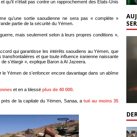
et qu’il n’était pas contre un rapprochement des États-Unis
AUJ
me qu’une sortie saoudienne ne sera pas « complète »
SER
ande partie de la sécurité du Yémen.
 guerre, mais seulement selon à leurs propres conditions »,
 accord qui garantisse les intérêts saoudiens au Yémen, que
es transfrontalières et que toute influence iranienne naissante
s de s’élargir », explique Baron à Al Jazeera.
her le Yémen de s’enfoncer encore davantage dans un abîme
sonnes
et en a blessé
plus de 40 000
.
l près de la capitale du Yémen, Sanaa, a
tué au moins 35
DER