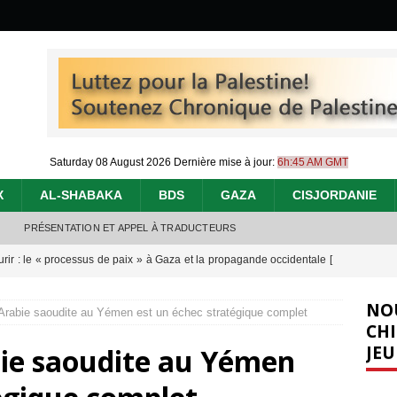
Saturday 08 August 2026
Dernière mise à jour:
6h:45 AM GMT
X
AL-SHABAKA
BDS
GAZA
CISJORDANIE
PRÉSENTATION ET APPEL À TRADUCTEURS
urir : le « processus de paix » à Gaza et la propagande occidentale
[
NO
’Arabie saoudite au Yémen est un échec stratégique complet
nocide : l’histoire de Gaza au-delà des chiffres
[ 5 août 2026 ]
CHI
JEU
bie saoudite au Yémen
effacent les preuves du génocide à Gaza
[ 4 août 2026 ]
 annonce un « accord de paix » à Gaza, les Israéliens multiplie les