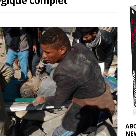
égique complet
2026 ]
éliens bombardent des entrepôts de médicaments, aggravant ainsi la
déjà dramatique
[ 7 août 2026 ]
AB
NE