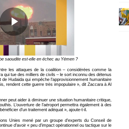
rabe saoudite est-elle en échec au Yémen ?
ntre les attaques de la coalition – considérées comme la
ra qui tue des milliers de civils – le sort inconnu des détenus
ort de Hudaida qui empêche l’approvisionnement humanitaire
s, rendent cette guerre très impopulaire », dit Zaccara à Al
ner peut aider à diminuer une situation humanitaire critique,
uthis. L’ouverture de l’aéroport permettra également à des
énéficier d’un traitement adéquat », ajoute-t-il.
tions Unies mené par un groupe d’experts du Conseil de
ontinue d’avoir « peu d’impact opérationnel ou tactique sur le