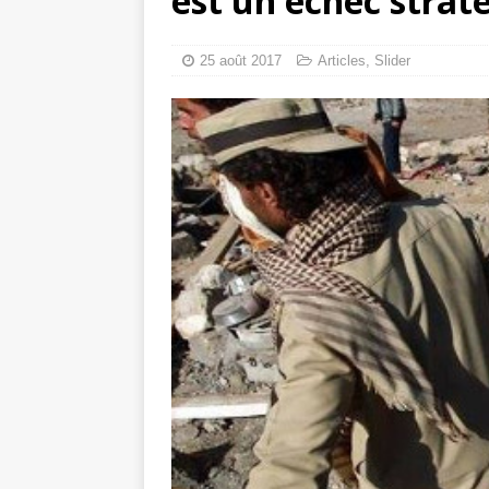
est un échec strat
tueries
[ 4 août 
Gaza : les Isra
25 août 2017
Articles
,
Slider
crise sanitaire 