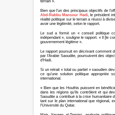
terrain ».
Bien que l’un des principaux objectifs de l’o
Abd-Rabbu Mansour Hadi
, le président i
réalité politique sur le terrain a réussi à div
avoir une légitimité, selon le rapport.
Le sud a formé un « conseil politique c
indépendant », souligne le rapport. « Il [le
gouvernement légitime ».
Le rapport poursuit en décrivant comment d
par l’Arabie Saoudite, poursuivent des objectif
d’Hadi.
Si un retrait « total ou partiel » saoudien dev
ce qu’une solution politique appropriée
international.
« Bien que les Houthis puissent en bénéficier
dans les régions qu’ils contrôlent et qui devr
Saoudite a contribué à la crise humanitai
tant sur le plan international que régional,
l’Université du Qatar.
Mais Yaseen al-Tamimi, analyste politiqu