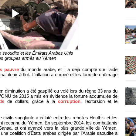
 saoudite et les Émirats Arabes Unis
des groupes armés au Yémen
us pauvre
du monde arabe, et il a déjà compté sur l’aide
aintenir à flot. L’inflation a empiré et les taux de chômage
n diminution a été gaspillé ou volé lors du règne 33 ans du
e l’ONU de 2015 a mis en évidence la fortune accumulée de
ds
de dollars, grâce à la
corruption
, l’extorsion et le
civile sanglante a éclaté entre les rebelles Houthis et les
ent reconnu du Yémen. En septembre 2014, les combattants
, Sanaa, et ont avancé vers la plus grande ville du Yémen,
ne coalition d’États arabes dirigée par l’Arabie saoudite a