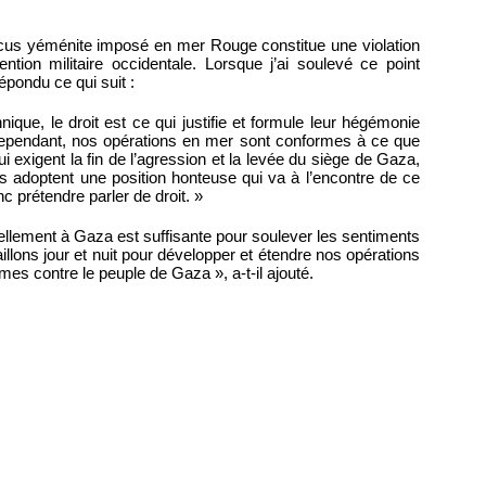
ocus yéménite imposé en mer Rouge constitue une violation
ervention militaire occidentale. Lorsque j’ai soulevé ce point
épondu ce qui suit :
ique, le droit est ce qui justifie et formule leur hégémonie
Cependant, nos opérations en mer sont conformes à ce que
exigent la fin de l’agression et la levée du siège de Gaza,
es adoptent une position honteuse qui va à l’encontre de ce
 prétendre parler de droit. »
ellement à Gaza est suffisante pour soulever les sentiments
illons jour et nuit pour développer et étendre nos opérations
rimes contre le peuple de Gaza », a-t-il ajouté.