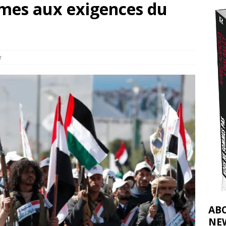
mes aux exigences du
nocide : l’histoire de Gaza au-delà des chiffres
[ 5 août 2026 ]
effacent les preuves du génocide à Gaza
[ 4 août 2026 ]
r
AB
NE