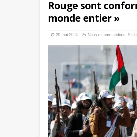
Rouge sont confor
6 août 2026 ]
monde entier »
Mille jours de gé
Les Israéliens 
29 mai 2024
Nous recommandons
,
Slide