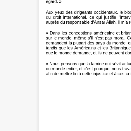
égard. »
Aux yeux des dirigeants occidentaux, le bl
du droit international, ce qui justifie l’int
auprès du responsable d’Ansar Allah, il m’a r
« Dans les conceptions américaine et britann
sur le monde, même s’il n’est pas moral. 
demandent la plupart des pays du monde, qui 
tandis que les Américains et les Britanniqu
que le monde demande, et ils ne peuvent donc
« Nous pensons que la famine qui sévit actu
du monde entier, et c’est pourquoi nous trava
afin de mettre fin à cette injustice et à ces c