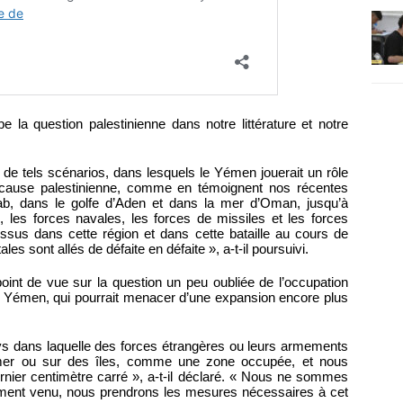
e la question palestinienne dans notre littérature et notre
de tels scénarios, dans lesquels le Yémen jouerait un rôle
a cause palestinienne, comme en témoignent nos récentes
b, dans le golfe d’Aden et dans la mer d’Oman, jusqu’à
, les forces navales, les forces de missiles et les forces
essus dans cette région et dans cette bataille au cours de
les sont allés de défaite en défaite », a-t-il poursuivi.
nt de vue sur la question un peu oubliée de l’occupation
 au Yémen, qui pourrait menacer d’une expansion encore plus
s dans laquelle des forces étrangères ou leurs armements
n mer ou sur des îles, comme une zone occupée, et nous
rnier centimètre carré », a-t-il déclaré. « Nous ne sommes
oment venu, nous prendrons les mesures nécessaires à cet