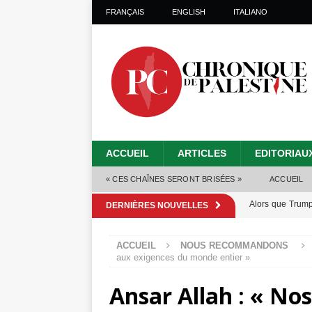
FRANÇAIS
ENGLISH
ITALIANO
ACCUEIL
ARTICLES
EDITORIAU
« CES CHAÎNES SERONT BRISÉES »
ACCUEIL
Alors que Trump
DERNIÈRES NOUVELLES
tueries
[ 4 août 
ACCUEIL
NOUS RECOMMANDONS
Les Israéliens s
aux exigences du monde entier »
toxiques
[ 3 aoû
Ansar Allah : « No
Capituler ou mo