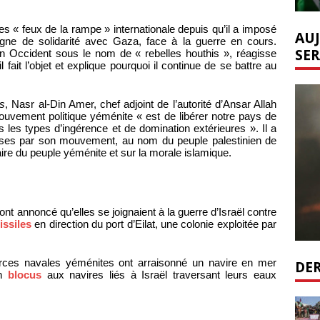
s « feux de la rampe » internationale depuis qu’il a imposé
AUJ
gne de solidarité avec Gaza, face à la guerre en cours.
SER
 en Occident sous le nom de « rebelles houthis », réagisse
fait l’objet et explique pourquoi il continue de se battre au
s
, Nasr al-Din Amer, chef adjoint de l’autorité d’Ansar Allah
mouvement politique yéménite « est de libérer notre pays de
s les types d’ingérence et de domination extérieures ». Il a
rises par son mouvement, au nom du peuple palestinien de
e du peuple yéménite et sur la morale islamique.
t annoncé qu’elles se joignaient à la guerre d’Israël contre
issiles
en direction du port d’Eilat, une colonie exploitée par
orces navales yéménites ont arraisonné un navire en mer
DER
un
blocus
aux navires liés à Israël traversant leurs eaux