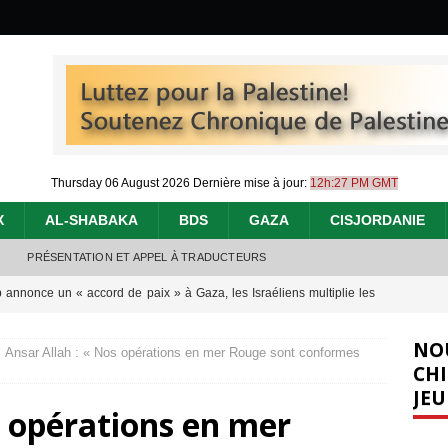
Thursday 06 August 2026
Dernière mise à jour:
12h:27 PM GMT
X
AL-SHABAKA
BDS
GAZA
CISJORDANIE
PRÉSENTATION ET APPEL À TRADUCTEURS
 annonce un « accord de paix » à Gaza, les Israéliens multiplie les
2026 ]
NO
Ansar Allah : « Nos opérations en mer Rouge sont conformes
e servent de la Cisjordanie comme d’une poubelle pour leurs déchets
CHI
JEU
t 2026 ]
s opérations en mer
urir : le « processus de paix » à Gaza et la propagande occidentale
[