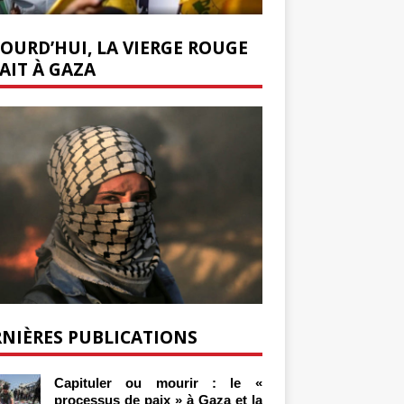
OURD’HUI, LA VIERGE ROUGE
AIT À GAZA
NIÈRES PUBLICATIONS
Capituler ou mourir : le «
processus de paix » à Gaza et la