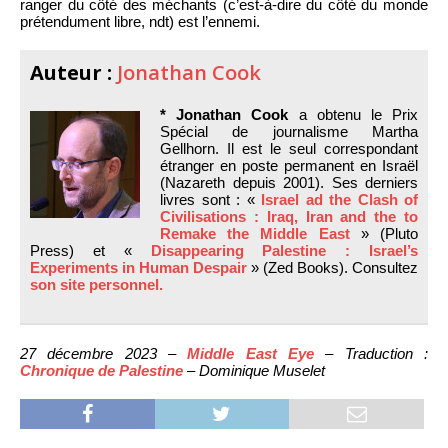
ranger du côté des méchants (c’est-à-dire du côté du monde
prétendument libre, ndt) est l’ennemi.
Auteur :
Jonathan Cook
* Jonathan Cook
a obtenu le Prix
Spécial de journalisme Martha
Gellhorn. Il est le seul correspondant
étranger en poste permanent en Israël
(Nazareth depuis 2001). Ses derniers
livres sont : «
Israel ad the Clash of
Civilisations : Iraq, Iran and the to
Remake the Middle East
» (Pluto
Press) et «
Disappearing Palestine : Israel’s
Experiments in Human Despair
» (Zed Books). Consultez
son site personnel.
27 décembre 2023 –
Middle East Eye
– Traduction :
Chronique de Palestine
– Dominique Muselet