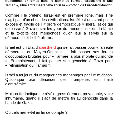
traitements extrêmes dans le camp de l’armée israélienne « Sde
Teman », situé entre Beersheba et Gaza – Photo : via Euro-Med Monitor
Comme il le prétend, Israël est en première ligne, mais il ne
s’agit pas d’un choc des civilisations. Israël est un avant-poste
exposé et fragile de l’ « ordre démocratique » libéral, et ce qui
se passe à Gaza ouvre les yeux du monde entier sur l’infâmie
et la toxicité des mensonges qu’on leur a servis sur la
démocratie et le libéralisme.
Israël est un État d’
apartheid
qui se fait passer pour « la seule
démocratie du Moyen-Orient ». Il fait passer ses forces
d’occupation brutales pour « l’armée la plus morale du monde
». Et maintenant, il fait passer son génocide à Gaza pour
« l’élimination du Hamas ».
Israël a toujours dû masquer ces mensonges par l’intimidation.
Quiconque ose dénoncer ces tromperies est traité
d’antisémite.
Mais cette tactique se révèle grossièrement provocante, voire
inhumaine, quand il s’agit de mettre fin au génocide dans la
bande de Gaza.
Où cela mène-t-il en fin de compte ?