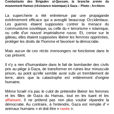
Combattants des Brigades al-Qassam, la branche armée du
mouvement Hamas (résistance islamique) à Gaza – Photo : Archives
La supercherie a été entretenue par une propagande
extrêmement efficace qui a aveuglé beaucoup Occidentaux.
Les guerres étaient supposées contrer la menace du
communisme soviétique, ou celle du « terrorisme » islamique,
ou celle d’un nouvel impérialisme russe. Et, cerise sur le
gâteau, elles étaient supposées libérer les femmes opprimées,
protéger les droits de l’homme et favoriser la démocratie.
Mais aucun de ces récits mensongers ne fonctionne dans le
cas présent.
Il n’y a rien d’humanitaire dans le fait de bombarder des civils
pris au piège à Gaza, de transformer en ruines leur minuscule
prison, au point qu’elle semble avoir subi un tremblement de
terre, alors que la catastrophe est entièrement d’origine
humaine.
Même Israël n’a pas le culot de prétendre libérer les femmes
et les filles de Gaza du Hamas, tout en les tuant et les
affamant
. Il ne prétend pas non plus vouloir répandre la
démocratie. Au contraire, à l’entendre, Gaza est remplie d’ «
animaux humains » et doit être «
rasée
».