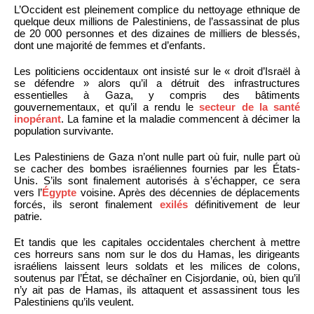
L’Occident est pleinement complice du nettoyage ethnique de
quelque deux millions de Palestiniens, de l’assassinat de plus
de 20 000 personnes et des dizaines de milliers de blessés,
dont une majorité de femmes et d’enfants.
Les politiciens occidentaux ont insisté sur le « droit d’Israël à
se défendre » alors qu’il a détruit des infrastructures
essentielles à Gaza, y compris des bâtiments
gouvernementaux, et qu’il a rendu le
secteur de la santé
inopérant
. La famine et la maladie commencent à décimer la
population survivante.
Les Palestiniens de Gaza n’ont nulle part où fuir, nulle part où
se cacher des bombes israéliennes fournies par les États-
Unis. S’ils sont finalement autorisés à s’échapper, ce sera
vers l’
Égypte
voisine. Après des décennies de déplacements
forcés, ils seront finalement
exilés
définitivement de leur
patrie.
Et tandis que les capitales occidentales cherchent à mettre
ces horreurs sans nom sur le dos du Hamas, les dirigeants
israéliens laissent leurs soldats et les milices de colons,
soutenus par l’État, se déchaîner en Cisjordanie, où, bien qu’il
n’y ait pas de Hamas, ils attaquent et assassinent tous les
Palestiniens qu’ils veulent.