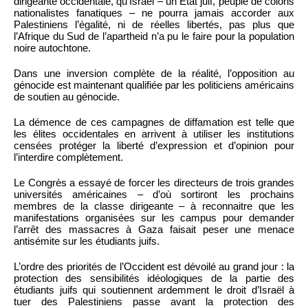
dirigeante occidentale, qu’Israël – un État juif, peuplé de colons
nationalistes fanatiques – ne pourra jamais accorder aux
Palestiniens l’égalité, ni de réelles libertés, pas plus que
l’Afrique du Sud de l’apartheid n’a pu le faire pour la population
noire autochtone.
Dans une inversion complète de la réalité, l’opposition au
génocide est maintenant qualifiée par les politiciens américains
de soutien au génocide.
La démence de ces campagnes de diffamation est telle que
les élites occidentales en arrivent à utiliser les institutions
censées protéger la liberté d’expression et d’opinion pour
l’interdire complètement.
Le Congrès a essayé de forcer les directeurs de trois grandes
universités américaines – d’où sortiront les prochains
membres de la classe dirigeante – à reconnaitre que les
manifestations organisées sur les campus pour demander
l’arrêt des massacres à Gaza faisait peser une menace
antisémite sur les étudiants juifs.
L’ordre des priorités de l’Occident est dévoilé au grand jour : la
protection des sensibilités idéologiques de la partie des
étudiants juifs qui soutiennent ardemment le droit d’Israël à
tuer des Palestiniens passe avant la protection des