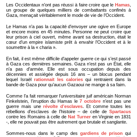
Les Occidentaux n’ont pas réussi à faire croire que le
Hamas
,
un groupe de quelques milliers de combattants confinés à
Gaza, menaçait véritablement le mode de vie de l’Occident.
Le Hamas n’a pas la capacité d’envoyer une ogive en Europe
et encore moins en 45 minutes. Personne ne peut croire que
leur prison à ciel ouvert, même avant sa destruction, était le
cœur d’un empire islamiste prêt à envahir l’Occident et à le
soumettre à la « charia ».
En fait, il est même difficile d’appeler guerre ce qui s’est passé
à Gaza ces dernières semaines. Gaza n’est pas un État, elle
n’a pas d’armée. Elle est sous occupation depuis des
décennies et assiégée depuis 16 ans – un blocus pendant
lequel Israël
rationnait les calories
qui rentraient dans la
bande de Gaza pour qu’aucun Gazaoui ne mange à sa faim.
Comme l’a fait remarquer l’universitaire juif américain Norman
Finkelstein, l’irruption du Hamas le
7 octobre
n’est pas une
guerre mais une
révolte d’esclaves
. Et comme toutes les
rébellions d’esclaves de l’histoire – de celle de
Spartacus
contre les Romains à celle de
Nat Turner
en Virginie en 1831
-, elle ne pouvait pas être autrement que brutale et sanglante.
Sommes-nous dans le camp des
gardiens de prison
qui