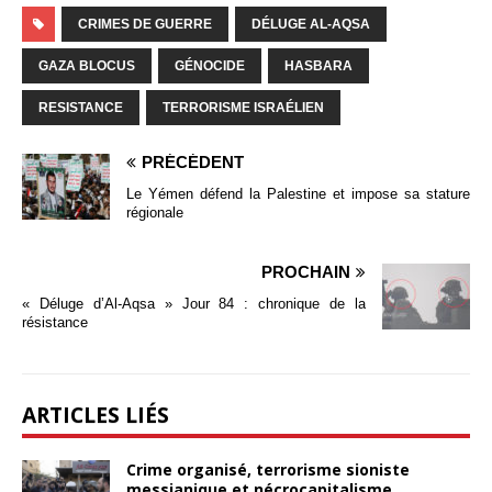
CRIMES DE GUERRE
DÉLUGE AL-AQSA
GAZA BLOCUS
GÉNOCIDE
HASBARA
RESISTANCE
TERRORISME ISRAÉLIEN
PRÉCÉDENT
Le Yémen défend la Palestine et impose sa stature
régionale
PROCHAIN
« Déluge d’Al-Aqsa » Jour 84 : chronique de la
résistance
ARTICLES LIÉS
Crime organisé, terrorisme sioniste
messianique et nécrocapitalisme