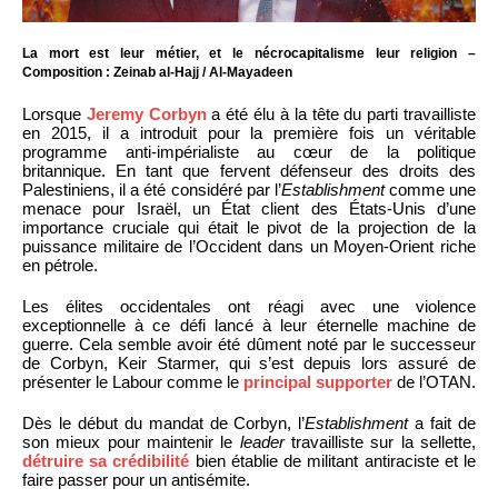
La mort est leur métier, et le nécrocapitalisme leur religion –
Composition : Zeinab al-Hajj / Al-Mayadeen
Lorsque
Jeremy Corbyn
a été élu à la tête du parti travailliste
en 2015, il a introduit pour la première fois un véritable
programme anti-impérialiste au cœur de la politique
britannique. En tant que fervent défenseur des droits des
Palestiniens, il a été considéré par l’
Establishment
comme une
menace pour Israël, un État client des États-Unis d’une
importance cruciale qui était le pivot de la projection de la
puissance militaire de l’Occident dans un Moyen-Orient riche
en pétrole.
Les élites occidentales ont réagi avec une violence
exceptionnelle à ce défi lancé à leur éternelle machine de
guerre. Cela semble avoir été dûment noté par le successeur
de Corbyn, Keir Starmer, qui s’est depuis lors assuré de
présenter le Labour comme le
principal supporter
de l’OTAN.
Dès le début du mandat de Corbyn, l’
Establishment
a fait de
son mieux pour maintenir le
leader
travailliste sur la sellette,
détruire sa crédibilité
bien établie de militant antiraciste et le
faire passer pour un antisémite.