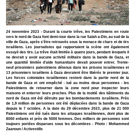
24 novembre 2023 - Durant la courte trêve, les Palestiniens en route
vers le nord de Gaza font demi-tour dans la rue Salah a-Din, au sud de la
ville de Gaza, après s'être retrouvés sous la menace de chars et de tirs
israéliens. Les journalistes qui rapportaient la scène ont également
essuyé des tirs. La trêve était limitée à quatre jours, pendant lesquels il
ne devrait y avoir aucune activité militaire dans la bande de Gaza, et
une quantité limitée d'aide humanitaire devait pouvoir entrer. Trente-
neuf prisonniers palestiniens détenus dans les prisons israéliennes et
13 prisonniers israéliens à Gaza devraient être libérés le premier jour.
Les forces coloniales israéliennes restent dans la partie nord de la
bande de Gaza et ont empêché - tué au moins deux personnes - les
Palestiniens de retourner dans la zone nord pour inspecter leurs
maisons et enterrer leurs proches. Plus de la moitié des bâtiments du
nord de Gaza ont été détruits par les bombardements israéliens. Près
de 1,9 million de personnes ont été déplacées dans la bande de Gaza
depuis le 7 octobre. A la date du 29 décembre 2023, plus de 21 000
Palestiniens ont été tués dans les attaques israéliennes, dont plus de
8000 enfants et près de 5000 femmes. Des milliers de personnes sont
toujours portées disparues sous les décombres - Photo : Mohammed
Zaanoun / Activestills