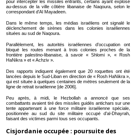
pour intercepter les missiles entrants, certains ayant explosé
au-dessus de la ville côtière libanaise de Naqoura, selon le
correspondant d’Al Mayadeen.
Dans le même temps, les médias israéliens ont signalé le
déclenchement de sirènes dans les colonies israéliennes
situées au sud de Naqoura.
Parallèlement, les autorités israéliennes d’occupation ont
bloqué les routes menant à trois colonies proches de la
frontière palestino-libanaise, à savoir « Shlomi », « Rosh
HaNikra » et « Achziv ».
Des rapports indiquent également que 20 roquettes ont été
lancées depuis le Sud-Liban en direction de « Rosh HaNikra »,
qui est située à quelques centaines de mètres seulement de la
ligne de retrait israélienne [de 2006].
Peu après, à midi, le Hezbollah a annoncé que ses
combattants avaient tiré des missiles guidés antichars sur une
tente appartenant à une force militaire israélienne spéciale,
positionnée au sud du site militaire occupé d’al-Dhayrah,
faisant des victimes parmi tous ses occupants.
Cisjordanie occupée : poursuite des