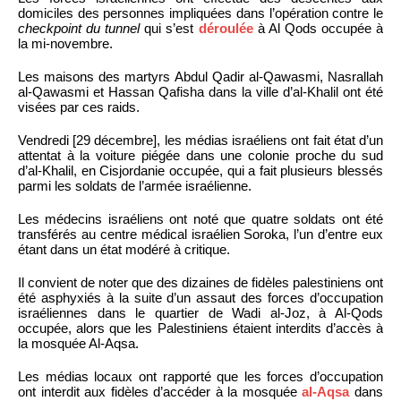
domiciles des personnes impliquées dans l’opération contre le
checkpoint du tunnel
qui s’est
déroulée
à Al Qods occupée à
la mi-novembre.
Les maisons des martyrs Abdul Qadir al-Qawasmi, Nasrallah
al-Qawasmi et Hassan Qafisha dans la ville d’al-Khalil ont été
visées par ces raids.
Vendredi [29 décembre], les médias israéliens ont fait état d’un
attentat à la voiture piégée dans une colonie proche du sud
d’al-Khalil, en Cisjordanie occupée, qui a fait plusieurs blessés
parmi les soldats de l’armée israélienne.
Les médecins israéliens ont noté que quatre soldats ont été
transférés au centre médical israélien Soroka, l’un d’entre eux
étant dans un état modéré à critique.
Il convient de noter que des dizaines de fidèles palestiniens ont
été asphyxiés à la suite d’un assaut des forces d’occupation
israéliennes dans le quartier de Wadi al-Joz, à Al-Qods
occupée, alors que les Palestiniens étaient interdits d’accès à
la mosquée Al-Aqsa.
Les médias locaux ont rapporté que les forces d’occupation
ont interdit aux fidèles d’accéder à la mosquée
al-Aqsa
dans