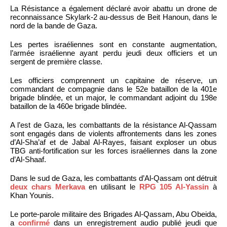
La Résistance a également déclaré avoir abattu un drone de
reconnaissance Skylark-2 au-dessus de Beit Hanoun, dans le
nord de la bande de Gaza.
Les pertes israéliennes sont en constante augmentation,
l’armée israélienne ayant perdu jeudi deux officiers et un
sergent de première classe.
Les officiers comprennent un capitaine de réserve, un
commandant de compagnie dans le 52e bataillon de la 401e
brigade blindée, et un major, le commandant adjoint du 198e
bataillon de la 460e brigade blindée.
A l’est de Gaza, les combattants de la résistance Al-Qassam
sont engagés dans de violents affrontements dans les zones
d’Al-Sha’af et de Jabal Al-Rayes, faisant exploser un obus
TBG anti-fortification sur les forces israéliennes dans la zone
d’Al-Shaaf.
Dans le sud de Gaza, les combattants d’Al-Qassam ont détruit
deux chars Merkava
en utilisant le
RPG 105 Al-Yassin
à
Khan Younis.
Le porte-parole militaire des Brigades Al-Qassam, Abu Obeida,
a
confirmé
dans un enregistrement audio publié jeudi que