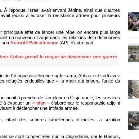
 À l’époque, Israël avait envahi Jénine, ainsi que d’autres
t avait réussi à écraser la résistance armée pour plusieurs
ur principale effet de lancer une rébellion encore plus large
réant un nouveau clivage dans les relations déjà détériorées
et son
Autorité Palestinienne
[AP], d’autre part.
rateur Abbas prend le risque de déclencher une guerre
in de l’attaque israélienne sur le camp, Abbas est sorti avec
es réfugiés endeuillés que « la main qui brisera l’unité du
ontinuait à prendre de l’ampleur en Cisjordanie, les services
cé à évoquer un «
plan
» élaboré par le responsable adjoint
visant à déclencher une Intifada armée.
, citant des sources israéliennes officielles, la solution
d’Israël se sont concentrées sur la Cisjordanie, car le Hamas,