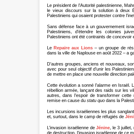
Le président de l’Autorité palestinienne, M
le vieux discours sur la solution à deux 
Palestiniens qui osaient protester contre l’in
Sans défense face à un gouvernement israéli
Palestiniens, d’étendre les colonies juiv
Palestiniens ont été contraints de concevoir
Le
Repaire aux Lions
– un groupe de rési
dans la ville de Naplouse en août 2022 – a ga
D’autres groupes, anciens et nouveaux, sont
avec pour seul objectif d’unir les Palestini
de mettre en place une nouvelle direction pal
Cette évolution a sonné l’alarme en Israël.
rébellion armée, lançant des raids sur les vi
autres, dans l’espoir de transformer cette
remise en cause du
statu quo
dans la Palest
Les incursions israéliennes les plus sanglant
et, surtout, dans le camp de réfugiés de
Jén
L’invasion israélienne de
Jénine
, le 3 juill
de destruction, l’invasion israélienne de ce