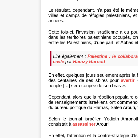
Le résultat, cependant, n’a pas été le même.
villes et camps de réfugiés palestiniens, e
années.
Cette fois-ci, l’invasion israélienne a eu po
dans les territoires palestiniens occupés, c
entre les Palestiniens, d’une part, et Abbas 
Lire également :
Palestine : le collabo
civile
par
Ramzy Baroud
En effet, quelques jours seulement après la f
des centaines de ses sbires pour
avertir
l
peuple […] sera coupée de son bras ».
Cependant, alors que la rébellion populaire c
de renseignements israéliens ont commen
du bureau politique du Hamas, Saleh Arouri, 
Selon le journal israélien Yedioth Ahronoth
consistait à
assassiner
Arouri.
En effet, l’attention et la contre-stratégie 