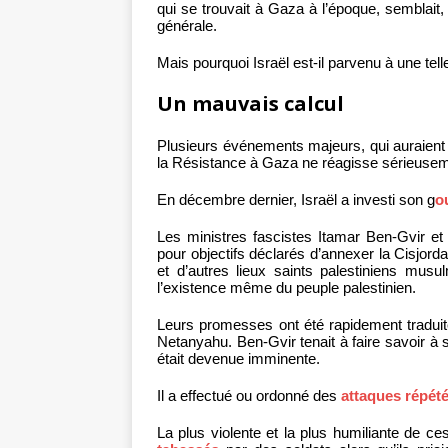
qui se trouvait à Gaza à l’époque, semblait, 
générale.
Mais pourquoi Israël est-il parvenu à une tel
Un mauvais calcul
Plusieurs événements majeurs, qui auraient
la Résistance à Gaza ne réagisse sérieusem
En décembre dernier, Israël a investi son g
o
Les ministres fascistes Itamar Ben-Gvir et
pour objectifs déclarés d’annexer la Cisjord
et d’autres lieux saints palestiniens mus
l’existence même du peuple palestinien.
Leurs promesses ont été rapidement traduite
Netanyahu. Ben-Gvir tenait à faire savoir à 
était devenue imminente.
Il a effectué ou ordonné des
attaques répét
La plus violente et la plus humiliante de ce