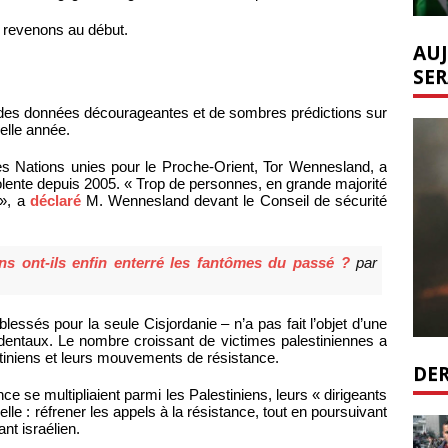
 revenons au début.
AUJ
SER
des données décourageantes et de sombres prédictions sur
velle année.
des Nations unies pour le Proche-Orient, Tor Wennesland, a
iolente depuis 2005. « Trop de personnes, en grande majorité
 », a
déclaré
M. Wennesland devant le Conseil de sécurité
ens ont-ils enfin enterré les fantômes du passé ?
par
lessés pour la seule Cisjordanie – n’a pas fait l’objet d’une
identaux. Le nombre croissant de victimes palestiniennes a
stiniens et leurs mouvements de résistance.
DER
ce se multipliaient parmi les Palestiniens, leurs « dirigeants
elle : réfrener les appels à la résistance, tout en poursuivant
nt israélien.