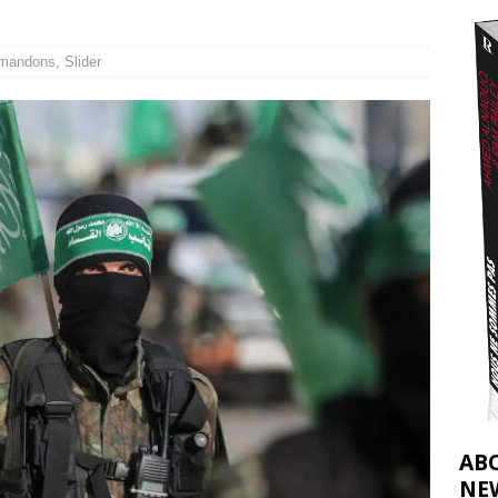
effacent les preuves du génocide à Gaza
[ 4 août 2026 ]
j’ai faite à Ismail al-Ghoul
[ 8 août 2026 ]
mandons
,
Slider
AB
NE