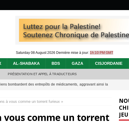
Saturday 08 August 2026
Dernière mise à jour:
1h:10 PM GMT
X
AL-SHABAKA
BDS
GAZA
CISJORDANIE
PRÉSENTATION ET APPEL À TRADUCTEURS
éliens bombardent des entrepôts de médicaments, aggravant ainsi la
déjà dramatique
[ 7 août 2026 ]
NO
ons à vous comme un torrent furieux »
urir : le « processus de paix » à Gaza et la propagande occidentale
[
CHI
JEU
à vous comme un torrent
nocide : l’histoire de Gaza au-delà des chiffres
[ 5 août 2026 ]