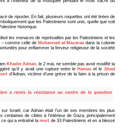
ient à l’intérieur de la mosquée pendant le mois sacré du
 de riposter. En fait, plusieurs roquettes ont été tirées de
ymboliquement que les Palestiniens sont unis, quelle que soit
Palestine historique.
lisé les menaces de représailles par les Palestiniens et les
 » – comme celle de
Muhannad al-Mazaraa
dans la colonie
tunités pour enflammer la ferveur religieuse de la société
nien
Khader Adnan
, le 2 mai, ne semble pas avoir modifié la
éré qu’il y avait une rupture entre le
Hamas
et le
Jihad
mort
d’Adnan, victime d’une grève de la faim à la prison de
obre a remis la résistance au centre de la question
sur Israël, car Adnan était l’un de ses membres les plus
 centaines de cibles à l’intérieur de Gaza, principalement
, ce qui a entraîné la
mort
de 33 Palestiniens et en a blessé