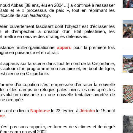
ahmoud Abbas [88 ans, élu en 2004…] a continué à ressasser
États et le « processus de paix », tout en réprimant les
efficacité de son
leadership
.
en ouvertement fascisant dont l’objectif est d’écraser les
es et d’empêcher la création d’un État palestinien, les
 et mettre en oeuvre des stratégies défensives.
stance multi-organisationnel
apparu
pour la première fois
gné en puissance et en attrait.
 apparus sur la scène dans tout le nord de la Cisjordanie,
ens autour d’un programme non sectaire et, en bout de ligne,
estinienne en Cisjordanie.
 L’armée d’occupation s’est empressée d’écraser la nouvelle
lles et les camps de réfugiés palestiniens les uns après les
 révolution naissante en une nouvelle tentative avortée de
ine occupée.
es ont eu lieu à
Naplouse
le 23 février, à
Jéricho
le 15 août
ine
.
et, n’est pas sans rappeler, en termes de victimes et de degré
 même camp en avril 2002.