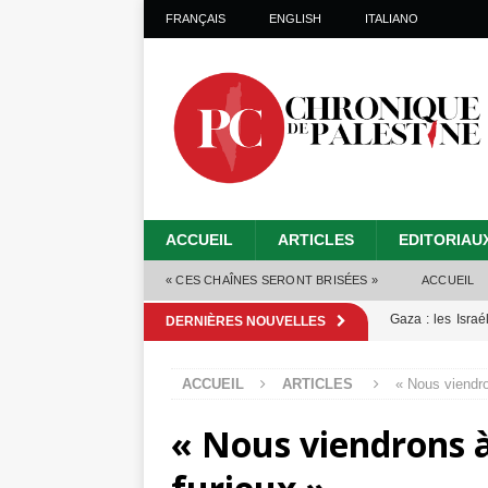
FRANÇAIS
ENGLISH
ITALIANO
ACCUEIL
ARTICLES
EDITORIAU
« CES CHAÎNES SERONT BRISÉES »
ACCUEIL
Gaza : les Isra
DERNIÈRES NOUVELLES
crise sanitaire 
ACCUEIL
ARTICLES
« Nous viendr
Capituler ou mo
« Nous viendrons 
6 août 2026 ]
Mille jours de gé