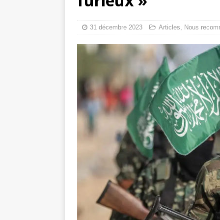
furieux »
Les Israéliens 
La promesse que 
31 décembre 2023
Articles
,
Nous recom