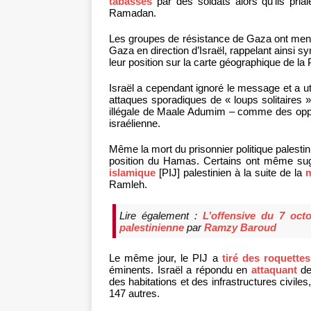
tabassés
par des soldats alors qu’ils pria
Ramadan.
Les groupes de résistance de Gaza ont menacé
Gaza en direction d’Israël, rappelant ainsi s
leur position sur la carte géographique de la 
Israël a cependant ignoré le message et a uti
attaques sporadiques de « loups solitaires
illégale de Maale Adumim – comme des oppor
israélienne.
Même la mort du prisonnier politique palesti
position du Hamas. Certains ont même sugg
islamique
[PIJ] palestinien à la suite de la
Ramleh.
Lire également :
L’offensive du 7 oct
palestinienne
par
Ramzy Baroud
Le même jour, le PIJ a
tiré des roquettes
éminents. Israël a répondu en
attaquant
des
des habitations et des infrastructures civiles
147 autres.