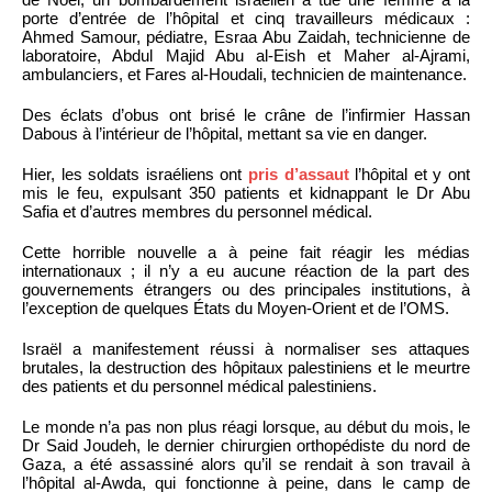
porte d’entrée de l’hôpital et cinq travailleurs médicaux :
Ahmed Samour, pédiatre, Esraa Abu Zaidah, technicienne de
laboratoire, Abdul Majid Abu al-Eish et Maher al-Ajrami,
ambulanciers, et Fares al-Houdali, technicien de maintenance.
Des éclats d’obus ont brisé le crâne de l’infirmier Hassan
Dabous à l’intérieur de l’hôpital, mettant sa vie en danger.
Hier, les soldats israéliens ont
pris d’assaut
l’hôpital et y ont
mis le feu, expulsant 350 patients et kidnappant le Dr Abu
Safia et d’autres membres du personnel médical.
Cette horrible nouvelle a à peine fait réagir les médias
internationaux ; il n’y a eu aucune réaction de la part des
gouvernements étrangers ou des principales institutions, à
l’exception de quelques États du Moyen-Orient et de l’OMS.
Israël a manifestement réussi à normaliser ses attaques
brutales, la destruction des hôpitaux palestiniens et le meurtre
des patients et du personnel médical palestiniens.
Le monde n’a pas non plus réagi lorsque, au début du mois, le
Dr Said Joudeh, le dernier chirurgien orthopédiste du nord de
Gaza, a été assassiné alors qu’il se rendait à son travail à
l’hôpital al-Awda, qui fonctionne à peine, dans le camp de