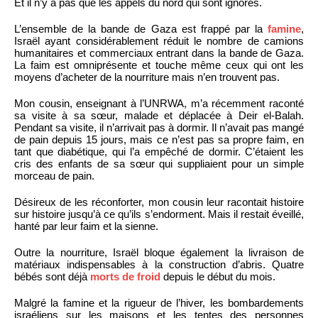
Et il n’y a pas que les appels du nord qui sont ignorés.
L’ensemble de la bande de Gaza est frappé par la
famine
,
Israël ayant considérablement réduit le nombre de camions
humanitaires et commerciaux entrant dans la bande de Gaza.
La faim est omniprésente et touche même ceux qui ont les
moyens d’acheter de la nourriture mais n’en trouvent pas.
Mon cousin, enseignant à l’UNRWA, m’a récemment raconté
sa visite à sa sœur, malade et déplacée à Deir el-Balah.
Pendant sa visite, il n’arrivait pas à dormir. Il n’avait pas mangé
de pain depuis 15 jours, mais ce n’est pas sa propre faim, en
tant que diabétique, qui l’a empêché de dormir. C’étaient les
cris des enfants de sa sœur qui suppliaient pour un simple
morceau de pain.
Désireux de les réconforter, mon cousin leur racontait histoire
sur histoire jusqu’à ce qu’ils s’endorment. Mais il restait éveillé,
hanté par leur faim et la sienne.
Outre la nourriture, Israël bloque également la livraison de
matériaux indispensables à la construction d’abris. Quatre
bébés sont déjà
morts de froid
depuis le début du mois.
Malgré la famine et la rigueur de l’hiver, les bombardements
israéliens sur les maisons et les tentes des personnes