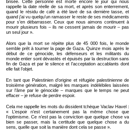
brisée. Cette personne est morte encore le jour qui nous
rappelle la date réelle de sa mort, et après son enterrement,
quand le résidu de café a été lavé de sa dernière tasse, et
quand j’ai vu quelqu’un ramasser le reste de ses médicaments
pour s’en débarrasser. Ceux que nous aimons continuent à
mourir plusieurs fois – ils ne cessent jamais de mourir – pas
un seul jour ».
Alors que la mort se répète plus de 45 000 fois, le monde
semble prêt à tourner la page de Gaza. Quinze mois après le
début de ce génocide, les défenseurs et les militants du
monde entier sont dévastés et épuisés par la destruction sans
fin de Gaza et par le silence et l’acceptation accablants dont
elle fait l’objet.
En tant que Palestinien d’origine et réfugiée palestinienne de
troisième génération, malgré les marques indélébiles laissées
sur l’âme par le génocide – marques que le temps ne peut
effacer – je refuse de perdre espoir.
Cela me rappelle les mots du dissident tchèque Vaclav Havel :
« L’espoir n’est certainement pas la même chose que
l’optimisme. Ce n’est pas la conviction que quelque chose va
bien se passer, mais la certitude que quelque chose a du
sens, quelle que soit la manière dont cela se passe ».