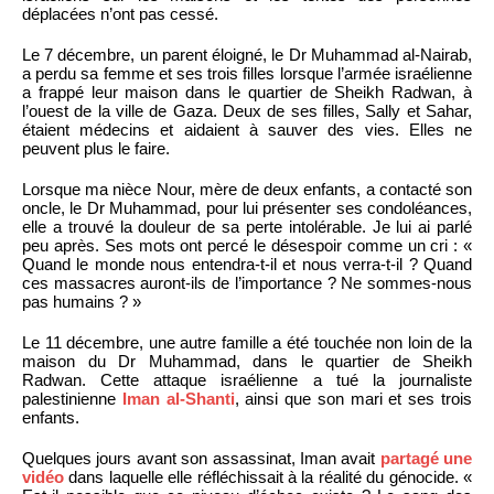
déplacées n’ont pas cessé.
Le 7 décembre, un parent éloigné, le Dr Muhammad al-Nairab,
a perdu sa femme et ses trois filles lorsque l’armée israélienne
a frappé leur maison dans le quartier de Sheikh Radwan, à
l’ouest de la ville de Gaza. Deux de ses filles, Sally et Sahar,
étaient médecins et aidaient à sauver des vies. Elles ne
peuvent plus le faire.
Lorsque ma nièce Nour, mère de deux enfants, a contacté son
oncle, le Dr Muhammad, pour lui présenter ses condoléances,
elle a trouvé la douleur de sa perte intolérable. Je lui ai parlé
peu après. Ses mots ont percé le désespoir comme un cri : «
Quand le monde nous entendra-t-il et nous verra-t-il ? Quand
ces massacres auront-ils de l’importance ? Ne sommes-nous
pas humains ? »
Le 11 décembre, une autre famille a été touchée non loin de la
maison du Dr Muhammad, dans le quartier de Sheikh
Radwan. Cette attaque israélienne a tué la journaliste
palestinienne
Iman al-Shanti
, ainsi que son mari et ses trois
enfants.
Quelques jours avant son assassinat, Iman avait
partagé une
vidéo
dans laquelle elle réfléchissait à la réalité du génocide. «