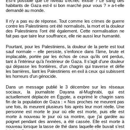
Est-il possible que ce niveau d’échec existe ? Le sang des
habitants de Gaza est-il si bon marché pour vous ? » a-t-elle
demandé au monde.
Il n’y a pas eu de réponse. Tout comme les crimes de guerre
contre les Palestiniens ont été normalisés, la mort et la douleur
des Palestiniens l’ont été également. Cette normalisation ne
fait pas que taire leur souffrance, elle nie aussi leur humanité.
Pourtant, pour les Palestiniens, la douleur de la perte est tout
sauf normale – elle persiste, s’enfonce dans l’âme, brute et
implacable, portée par les échos de ceux qu’ils ont perdus,
tant à l’intérieur qu’à l’extérieur de Gaza. Il s’agit d’une douleur
qui dépasse les frontières, d’un chagrin qui traverse et défie
les barrières, liant les Palestiniens en exil à ceux qui subissent
les horreurs d’un génocide.
Dans un message publié le 3 décembre sur les réseaux
sociaux, la journaliste Dayana al-Mughrabi, qui est
actuellement déplacée en Égypte, a exprimé le chagrin sans
fin de la population de Gaza : « Nos proches ne meurent pas
une fois, ils meurent plusieurs fois après leur mort réelle. Une
personne est morte le jour où elle est morte, puis elle est
morte à nouveau le jour où sa montre, que j’ai gardée au
poignet pendant des années, a été cassée. Elle est morte à
nouveau lorsque la tasse de thé dans laquelle elle buvait s’est