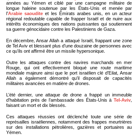
années au Yémen et ciblé par une campagne militaire de
longue haleine soutenue par les États-Unis et menée par
l’
Arabie saoudite
et les Émirats arabes unis, en un acteur
régional redoutable capable de frapper Israël et de nuire aux
intérêts économiques des nations puissantes qui soutiennent
sa guerre génocidaire contre les Palestiniens de Gaza.
En décembre, Ansar Allah a attaqué Israël, frappant une zone
de Tel Aviv et blessant plus d’une douzaine de personnes avec
ce qu’ils ont affirmé être un missile hypersonique.
Outre les attaques contre des navires marchands en mer
Rouge, qui ont effectivement bloqué une route maritime
mondiale majeure ainsi que le port israélien clé d’Eilat, Ansar
Allah a également démontré qu’il disposait de capacités
militaires avancées en matière de drones.
L’été dernier, une attaque de drone a frappé un immeuble
d’habitation près de l’ambassade des États-Unis à
Tel-Aviv
,
faisant un mort et dix blessés.
Ces attaques réussies ont déclenché toute une série de
représailles israéliennes, notamment des frappes meurtrières
sur des installations pétrolières, gazières et portuaires au
Yémen.