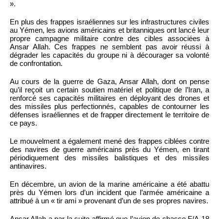
».
En plus des frappes israéliennes sur les infrastructures civiles
au Yémen, les avions américains et britanniques ont lancé leur
propre campagne militaire contre des cibles associées à
Ansar Allah. Ces frappes ne semblent pas avoir réussi à
dégrader les capacités du groupe ni à décourager sa volonté
de confrontation.
Au cours de la guerre de Gaza, Ansar Allah, dont on pense
qu’il reçoit un certain soutien matériel et politique de l’Iran, a
renforcé ses capacités militaires en déployant des drones et
des missiles plus perfectionnés, capables de contourner les
défenses israéliennes et de frapper directement le territoire de
ce pays.
Le mouvelment a également mené des frappes ciblées contre
des navires de guerre américains près du Yémen, en tirant
périodiquement des missiles balistiques et des missiles
antinavires.
En décembre, un avion de la marine américaine a été abattu
près du Yémen lors d’un incident que l’armée américaine a
attribué à un « tir ami » provenant d’un de ses propres navires.
Ansar Allah a par la suite affirmé que l’avion de chasse F/A-18