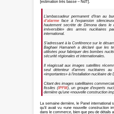
[estimation très basse – NdT].
L’ambassadeur permanent d’Iran au b
d’alarme
face à l’expansion silencieuse
hautement secrète de Dimona dans le dé
irréversible» des armes nucléaires p
international.
S’adressant à la Conférence sur le désa
Baghaei Hamaneh a déclaré que les tenta
utilisées pour fabriquer des bombes nuclé
sécurité régionales et internationales.
Il réagissait aux images satellites récem
seul détenteur d’armes nucléaires au
«importantes» à l’installation nucléaire de
Citant des images satellitaires commerciale
fissiles (
IPFM
), un groupe d’experts nuc
dernière qu’une «nouvelle construction im
La semaine dernière, le Panel international s
qu’il avait vu «une nouvelle construction im
dans le commerce, bien que peu de détails a