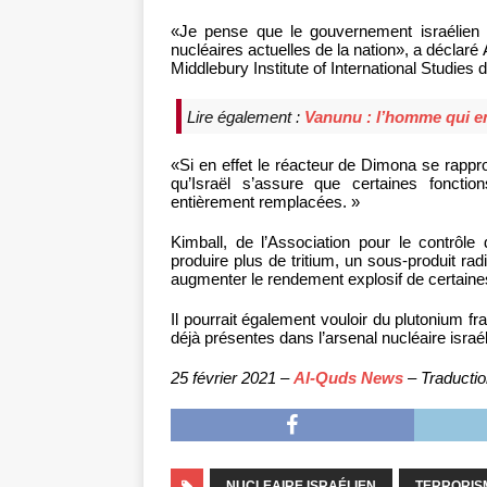
«Je pense que le gouvernement israélien 
nucléaires actuelles de la nation», a déclaré
Middlebury Institute of International Studies
Lire également :
Vanunu : l’homme qui en
«Si en effet le réacteur de Dimona se rapp
qu’Israël s’assure que certaines fonctio
entièrement remplacées. »
Kimball, de l’Association pour le contrôle
produire plus de tritium, un sous-produit rad
augmenter le rendement explosif de certaine
Il pourrait également vouloir du plutonium f
déjà présentes dans l’arsenal nucléaire israéli
25 février 2021 –
Al-Quds News
– Traductio
NUCLEAIRE ISRAÉLIEN
TERRORIS