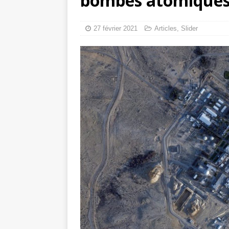
bombes atomiques
tueries
[ 4 août 
Gaza : les Isra
27 février 2021
Articles
,
Slider
crise sanitaire 