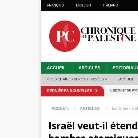
FRANÇAIS
ENGLISH
ITALIANO
ACCUEIL
ARTICLES
EDITORIAU
« CES CHAÎNES SERONT BRISÉES »
ACCUEIL
Capituler ou mo
DERNIÈRES NOUVELLES
6 août 2026 ]
ACCUEIL
ARTICLES
Israël veut-il
Mille jours de gé
Israël veut-il éten
Les Israéliens 
Alors que Trump