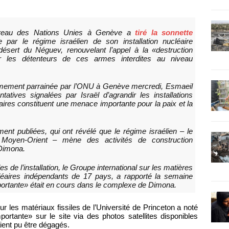
ureau des Nations Unies à Genève a
tiré la sonnette
 par le régime israélien de son installation nucléaire
sert du Néguev, renouvelant l’appel à la «destruction
ar les détenteurs de ces armes interdites au niveau
rmement parrainée par l’ONU à Genève mercredi, Esmaeil
tives signalées par Israël d’agrandir les installations
aires constituent une menace importante pour la paix et la
ment publiées, qui ont révélé que le régime israélien – le
 Moyen-Orient – mène des activités de construction
 Dimona.
s de l’installation, le Groupe international sur les matières
léaires indépendants de 17 pays, a rapporté la semaine
portante» était en cours dans le complexe de Dimona.
ur les matériaux fissiles de l’Université de Princeton a noté
portante» sur le site via des photos satellites disponibles
ient pu être dégagés.