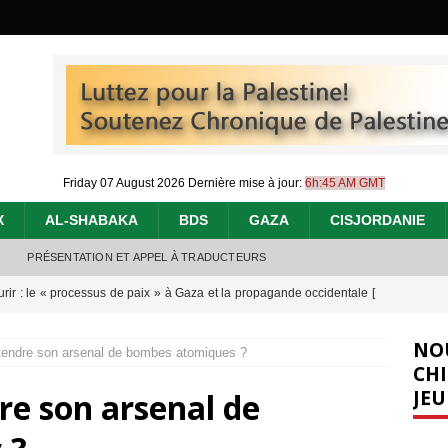
Friday 07 August 2026
Dernière mise à jour:
6h:45 AM GMT
X
AL-SHABAKA
BDS
GAZA
CISJORDANIE
PRÉSENTATION ET APPEL À TRADUCTEURS
urir : le « processus de paix » à Gaza et la propagande occidentale
[
NO
 étendre son arsenal de bombes atomiques ?
nocide : l’histoire de Gaza au-delà des chiffres
[ 5 août 2026 ]
CHI
JEU
dre son arsenal de
effacent les preuves du génocide à Gaza
[ 4 août 2026 ]
 annonce un « accord de paix » à Gaza, les Israéliens multiplie les