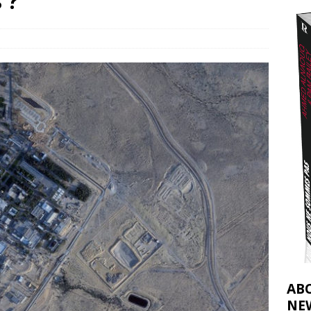
 ?
2026 ]
éliens bombardent des entrepôts de médicaments, aggravant ainsi la
déjà dramatique
[ 7 août 2026 ]
AB
NE