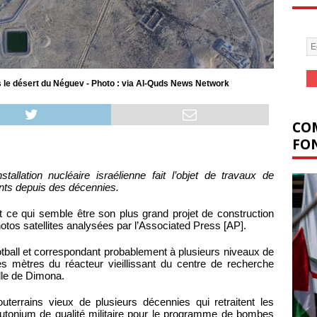
s le désert du Néguev - Photo : via Al-Quds News Network
COM
FON
stallation nucléaire israélienne fait l’objet de travaux de
nts depuis des décennies.
ît ce qui semble être son plus grand projet de construction
os satellites analysées par l’Associated Press [AP].
ootball et correspondant probablement à plusieurs niveaux de
s mètres du réacteur vieillissant du centre de recherche
lle de Dimona.
souterrains vieux de plusieurs décennies qui retraitent les
lutonium de qualité militaire pour le programme de bombes