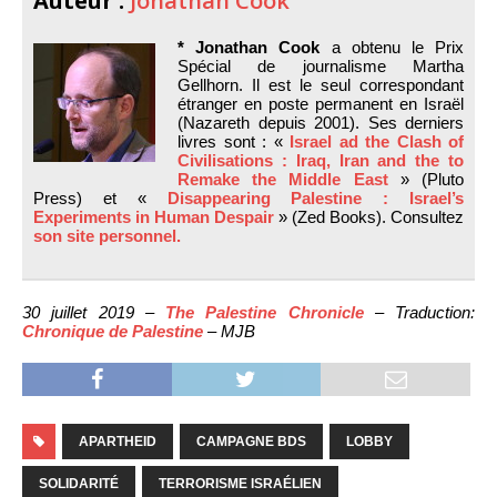
Auteur :
Jonathan Cook
* Jonathan Cook
a obtenu le Prix
Spécial de journalisme Martha
Gellhorn. Il est le seul correspondant
étranger en poste permanent en Israël
(Nazareth depuis 2001). Ses derniers
livres sont : «
Israel ad the Clash of
Civilisations : Iraq, Iran and the to
Remake the Middle East
» (Pluto
Press) et «
Disappearing Palestine : Israel’s
Experiments in Human Despair
» (Zed Books). Consultez
son site personnel.
30 juillet 2019 –
The Palestine Chronicle
– Traduction:
Chronique de Palestine
– MJB
APARTHEID
CAMPAGNE BDS
LOBBY
SOLIDARITÉ
TERRORISME ISRAÉLIEN