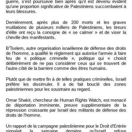
guerre, s’est poursuivie bien après qu’il est devenu évident
qu’une proportion significative de Palestiniens succombaient à
leurs blessures.
Dernièrement, après plus de 200 morts et les graves
mutilations de plusieurs milliers de Palestiniens, les tireurs
d’élite ont reçu la consigne de « se calmer » et de viser la
cheville des manifestants.
B’Tselem, autre organisation israélienne de défense des droits
de l’homme, a qualifié le règlement qui autorise l’armée à faire
feu de « politique criminelle », politique qui « choisit
délibérément de ne pas considérer ceux qui se trouvent de
l’autre côté de la barrière comme des êtres humains.
Plutôt que de mettre fin à de telles pratiques criminelles, Israël
préfère les dissimuler. Il a de fait bouclé des zones
palestiniennes pour les soustraire au regard.
Omar Shakir, chercheur de Human Rights Watch, est menacé
de déportation imminente, preuve supplémentaire de la
répression croissante par Israël des militants de défense des
droits de l’homme.
Un rapport de la campagne palestinienne pour le Droit d’Entrée
signalait la semaine dernière qu’Israël refuse