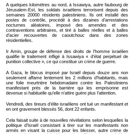
A quelques kilomètres au nord, à Issawiya, autre faubourg de
Jérusalem-Est, les soldats israéliens terrorisent depuis des
semaines 20000 résidents palestiniens. Ils ont installé des
postes de contrôle, procédé à des dizaines d’arrestations
nocturnes aléatoires, imposé des amendes et des
contraventions arbitraires, et tiré à balles réelles et à balles
d’acier recouvertes de caoutchouc dans des zones
résidentielles.
Ir Amin, groupe de défense des droits de l’homme israélien
qualifie le traitement infligé à Issawiya « d’état perpétuel de
punition collective », ce qui constitue un crime de guerre.
A Gaza, le blocus imposé par Israël depuis douze ans non
seulement affame lentement les 2 millions d’habitants, mais
une folie meurtrière hebdomadaire contre les Palestiniens
manifestant près de la barrière qui les emprisonne est
devenue si habituelle qu’elle n’attire guère plus l’attention.
Vendredi, des tireurs d’élite israéliens ont tué un manifestant et
en ont gravement blessés 56, dont 22 enfants.
Cela faisait suite à de nouvelles révélations selon lesquelles la
politique d’Israël consistant à tirer sur les manifestants non
armés en visant la cuisse pour les blesser, autre crime de