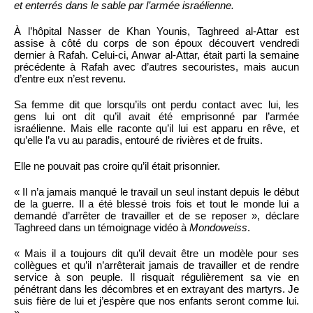
et enterrés dans le sable par l’armée israélienne.
À l’hôpital Nasser de Khan Younis, Taghreed al-Attar est
assise à côté du corps de son époux découvert vendredi
dernier à Rafah. Celui-ci, Anwar al-Attar, était parti la semaine
précédente à Rafah avec d’autres secouristes, mais aucun
d’entre eux n’est revenu.
Sa femme dit que lorsqu’ils ont perdu contact avec lui, les
gens lui ont dit qu’il avait été emprisonné par l’armée
israélienne. Mais elle raconte qu’il lui est apparu en rêve, et
qu’elle l’a vu au paradis, entouré de rivières et de fruits.
Elle ne pouvait pas croire qu’il était prisonnier.
« Il n’a jamais manqué le travail un seul instant depuis le début
de la guerre. Il a été blessé trois fois et tout le monde lui a
demandé d’arrêter de travailler et de se reposer », déclare
Taghreed dans un témoignage vidéo à
Mondoweiss
.
« Mais il a toujours dit qu’il devait être un modèle pour ses
collègues et qu’il n’arrêterait jamais de travailler et de rendre
service à son peuple. Il risquait régulièrement sa vie en
pénétrant dans les décombres et en extrayant des martyrs. Je
suis fière de lui et j’espère que nos enfants seront comme lui.
»