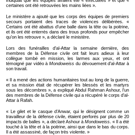
indiquait que les équipes avaient été « exécutées » et que «
certaines ont été retrouvées les mains liées ».
Le ministère a ajouté que les corps des équipes de premiers
secours portaient des traces de violences délibérées. «
Certains ont été abattus d’une balle dans la tête ou la poitrine,
et ils ont été enterrés dans des trous profonds pour empêcher
qu’on les retrouve », a déclaré le ministère.
Lors des funérailles d’al-Attar la semaine dernière, des
membres de la Défense civile ont fait leurs adieux à leur
collègue tombé en mission, les larmes aux yeux, et ont
témoigné par vidéo à
Mondoweiss
du dévouement d’al-Attar à
son travail.
« Il a mené des actions humanitaires tout au long de la guerre,
et sa mission était de récupérer les blessés et les martyrs
sous les décombres », a expliqué Abdul Rahman Ashour, l’un
des membres de la Défense civile qui a récupéré le corps d’al-
Attar à Rafah.
« Le gilet et le casque d’Anwar, qui le désignent comme un
travailleur de la défense civile, étaient perforés par plus de 20
impacts de balles », a déclaré Ashour à
Mondoweiss
. « Il a été
touché à la tête et à la poitrine, ainsi que dans le bas du corps.
Il a été assassiné, de façon très violente. »