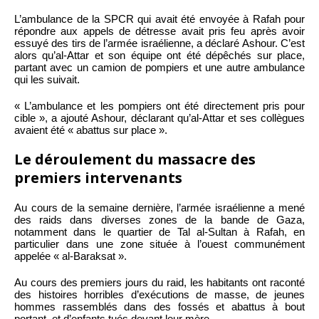
L’ambulance de la SPCR qui avait été envoyée à Rafah pour
répondre aux appels de détresse avait pris feu après avoir
essuyé des tirs de l’armée israélienne, a déclaré Ashour. C’est
alors qu’al-Attar et son équipe ont été dépêchés sur place,
partant avec un camion de pompiers et une autre ambulance
qui les suivait.
« L’ambulance et les pompiers ont été directement pris pour
cible », a ajouté Ashour, déclarant qu’al-Attar et ses collègues
avaient été « abattus sur place ».
Le déroulement du massacre des
premiers intervenants
Au cours de la semaine dernière, l’armée israélienne a mené
des raids dans diverses zones de la bande de Gaza,
notamment dans le quartier de Tal al-Sultan à Rafah, en
particulier dans une zone située à l’ouest communément
appelée « al-Baraksat ».
Au cours des premiers jours du raid, les habitants ont raconté
des histoires horribles d’exécutions de masse, de jeunes
hommes rassemblés dans des fossés et abattus à bout
portant, et d’enfants tués devant leur mère.