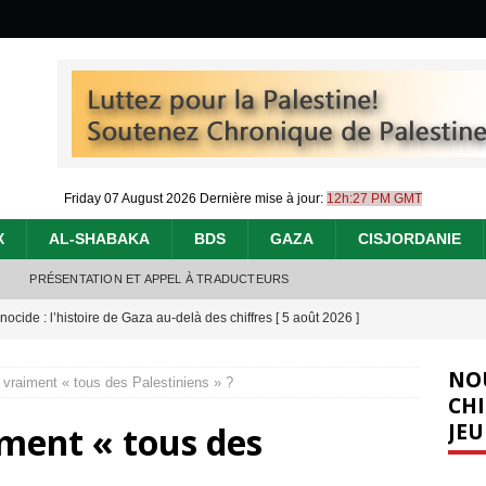
Friday 07 August 2026
Dernière mise à jour:
12h:27 PM GMT
X
AL-SHABAKA
BDS
GAZA
CISJORDANIE
PRÉSENTATION ET APPEL À TRADUCTEURS
nocide : l’histoire de Gaza au-delà des chiffres
[ 5 août 2026 ]
effacent les preuves du génocide à Gaza
[ 4 août 2026 ]
NO
raiment « tous des Palestiniens » ?
 annonce un « accord de paix » à Gaza, les Israéliens multiplie les
CHI
JEU
ment « tous des
2026 ]
e servent de la Cisjordanie comme d’une poubelle pour leurs déchets