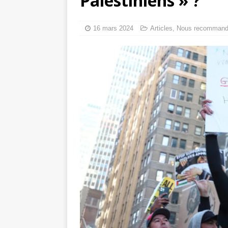
Palestiniens » ?
toxiques
[ 3 aoû
Capituler ou mo
16 mars 2024
Articles
,
Nous recomman
6 août 2026 ]