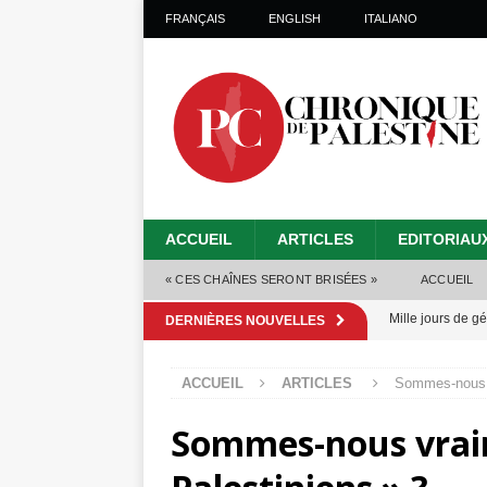
FRANÇAIS
ENGLISH
ITALIANO
ACCUEIL
ARTICLES
EDITORIAU
« CES CHAÎNES SERONT BRISÉES »
ACCUEIL
Mille jours de gé
DERNIÈRES NOUVELLES
Les Israéliens 
ACCUEIL
ARTICLES
Sommes-nous v
Alors que Trump
Sommes-nous vrai
tueries
[ 4 août 
Les Israéliens s