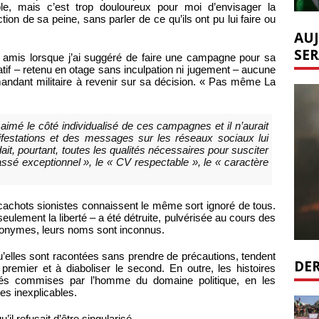
able, mais c’est trop douloureux pour moi d’envisager la
tion de sa peine, sans parler de ce qu’ils ont pu lui faire ou
AUJ
SER
es amis lorsque j’ai suggéré de faire une campagne pour sa
atif – retenu en otage sans inculpation ni jugement – aucune
andant militaire à revenir sur sa décision. « Pas même La
aimé le côté individualisé de ces campagnes et il n’aurait
festations et des messages sur les réseaux sociaux lui
it, pourtant, toutes les qualités nécessaires pour susciter
 passé exceptionnel », le « CV respectable », le « caractère
achots sionistes connaissent le même sort ignoré de tous.
seulement la liberté – a été détruite, pulvérisée au cours des
anonymes, leurs noms sont inconnus.
squ’elles sont racontées sans prendre de précautions, tendent
DER
e premier et à diaboliser le second. En outre, les histoires
cités commises par l’homme du domaine politique, en les
s inexplicables.
l refusait d’être singularisé.