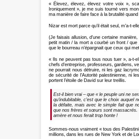
« Élevez, élevez, élevez votre voix », sc
Ironiquement », je me suis tourné vers mon am
ma manière de faire face à la brutalité qua
Nizar est mort parce qu’il était seul, m’a-t-elle
(Je faisais allusion, d’une certaine manièr
petit matin / la mort a courbé un front / qu
que le bourreau n’épargnait que ceux qui mett
« Ils ne peuvent pas tous nous tuer », a-t-e
chefs d’entreprise, professeurs, gardiens, ve
ne pourrait nous détruire, ni les gaz lacry
de sécurité de l’Autorité palestinienne, ni l
portent l’étoile de David sur leur treillis.
Est-il bien vrai – que « le peuple uni ne se
qu’indubitable, c’est que le choix auquel 
la défaite, mais avec le simple fait que
que nos frères et sœurs sont massacrés. U
amère et nous ferait trop honte !
Sommes-nous vraiment « tous des Palestiniens
millions, dans les rues de New York et de L