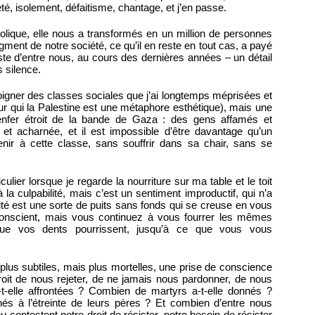
té, isolement, défaitisme, chantage, et j’en passe.
lique, elle nous a transformés en un million de personnes
egment de notre société, ce qu’il en reste en tout cas, a payé
este d’entre nous, au cours des dernières années – un détail
 silence.
loigner des classes sociales que j’ai longtemps méprisées et
our qui la Palestine est une métaphore esthétique), mais une
enfer étroit de la bande de Gaza : des gens affamés et
t acharnée, et il est impossible d’être davantage qu’un
enir à cette classe, sans souffrir dans sa chair, sans se
culier lorsque je regarde la nourriture sur ma table et le toit
la culpabilité, mais c’est un sentiment improductif, qui n’a
ité est une sorte de puits sans fonds qui se creuse en vous
conscient, mais vous continuez à vous fourrer les mêmes
que vos dents pourrissent, jusqu’à ce que vous vous
plus subtiles, mais plus mortelles, une prise de conscience
roit de nous rejeter, de ne jamais nous pardonner, de nous
-elle affrontées ? Combien de martyrs a-t-elle donnés ?
és à l’étreinte de leurs pères ? Et combien d’entre nous
u contestent notre droit de résister, notre besoin de résister