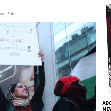
t 2026 ]
urir : le « processus de paix » à Gaza et la propagande occidentale
[
dons
,
Slider
AB
NE