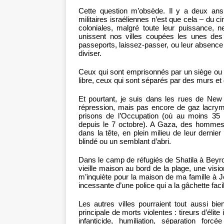
Cette question m’obsède. Il y a deux ans,
militaires israéliennes n’est que cela – du 
coloniales, malgré toute leur puissance, 
unissent nos villes coupées les unes des
passeports, laissez-passer, ou leur absence 
diviser.
Ceux qui sont emprisonnés par un siège ou da
libre, ceux qui sont séparés par des murs et
Et pourtant, je suis dans les rues de New 
répression, mais pas encore de gaz lacry
prisons de l’Occupation (où au moins 35 p
depuis le 7 octobre). A Gaza, des hommes e
dans la tête, en plein milieu de leur dernie
blindé ou un semblant d’abri.
Dans le camp de réfugiés de Shatila à Beyro
vieille maison au bord de la plage, une visio
m’inquiète pour la maison de ma famille à 
incessante d’une police qui a la gâchette faci
Les autres villes pourraient tout aussi bi
principale de morts violentes : tireurs d’élite 
infanticide, humiliation, séparation for