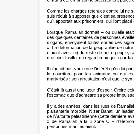
Comme les charges retenues contre lui ne so
suis réduit à supposer que c’est sa présence
qu’il apportait aux prisonniers, qui l’ont pla
Lorsque Ramallah dormait – ou qu’elle était a
des quelques centaines de personnes éveillée
slogans, envoyaient toutes sortes des sign
». La déformation de la géographie de notre
étaient avec lui) du reste de notre peuple, 
que pour fusiller du regard ceux qui regardaien
Il n’aurait pas voulu que l’intérêt qu’on lui 
la nourriture pour les animaux ou qui r
martyrisés ; son arrestation n’est que le sym
C’était là aussi une lueur d’espoir. Croire cel
l’estomac que d’admettre sa propre impuissa
Il y a des années, dans les rues de Ramallah, 
plaisanterie morbide. Nizar Banat, un leader 
de l’Autorité palestinienne (cette dernière av
» de Ramallah à la « zone C » d’Hébron, o
personnes manifestaient.