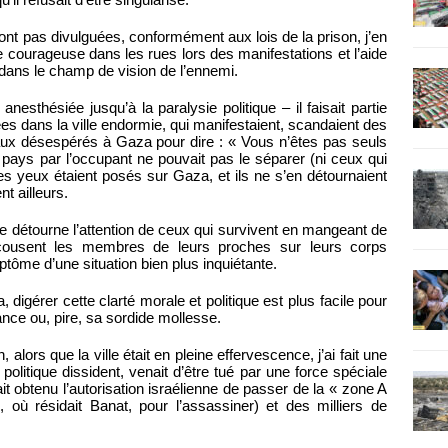
nt pas divulguées, conformément aux lois de la prison, j’en
 courageuse dans les rues lors des manifestations et l’aide
cé dans le champ de vision de l’ennemi.
nesthésiée jusqu’à la paralysie politique – il faisait partie
s dans la ville endormie, qui manifestaient, scandaient des
aux désespérés à Gaza pour dire : « Vous n’êtes pas seuls
 pays par l’occupant ne pouvait pas le séparer (ni ceux qui
ses yeux étaient posés sur Gaza, et ils ne s’en détournaient
t ailleurs.
porte détourne l’attention de ceux qui survivent en mangeant de
ecousent les membres de leurs proches sur leurs corps
ptôme d’une situation bien plus inquiétante.
a, digérer cette clarté morale et politique est plus facile pour
nce ou, pire, sa sordide mollesse.
alors que la ville était en pleine effervescence, j’ai fait une
politique dissident, venait d’être tué par une force spéciale
ait obtenu l’autorisation israélienne de passer de la « zone A
ù résidait Banat, pour l’assassiner) et des milliers de