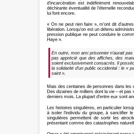
d’incarcération est indéfiniment renouvel
déchirante éventualité de l’éternelle reconduc
lui font encore.
« On ne peut rien faire », m’ont dit d’autr
libération. Lorsqu’on est un détenu administr
pression publique ne peut conduire le comm
Haye ».
En outre, mon ami prisonnier n’aurait pas 
pas apprécié que des affiches, des mani
soient exclusivement consacrés. Il posséda
la solidarité d’un public occidental : le «
saint ».
Mais des centaines de personnes dans les c
Des dizaines de milliers dont la vie – et pas 
derniers mois. La plupart d’entre eux sont 
Les histoires singulières, en particulier lor
à isoler l’individu du groupe, à sanctifier l
singulières permettent de sortir les atro
présentant comme des catastrophes naturelle
Omar a été emprisonné précisément parce qu’i