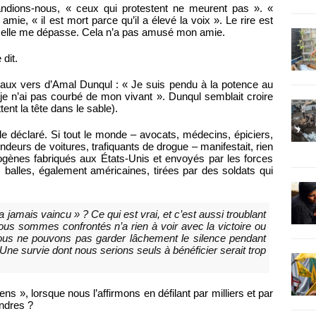
andions-nous, « ceux qui protestent ne meurent pas ». «
ie, « il est mort parce qu’il a élevé la voix ». Le rire est
nd elle me dépasse. Cela n’a pas amusé mon amie.
 dit.
e, aux vers d’Amal Dunqul : « Je suis pendu à la potence au
e je n’ai pas courbé de mon vivant ». Dunqul semblait croire
ent la tête dans le sable).
lle déclaré. Si tout le monde – avocats, médecins, épiciers,
ndeurs de voitures, trafiquants de drogue – manifestait, rien
mogènes fabriqués aux États-Unis et envoyés par les forces
es balles, également américaines, tirées par des soldats qui
ra jamais vaincu » ? Ce qui est vrai, et c’est aussi troublant
nous sommes confrontés n’a rien à voir avec la victoire ou
 nous ne pouvons pas garder lâchement le silence pendant
ne survie dont nous serions seuls à bénéficier serait trop
 », lorsque nous l’affirmons en défilant par milliers et par
ondres ?