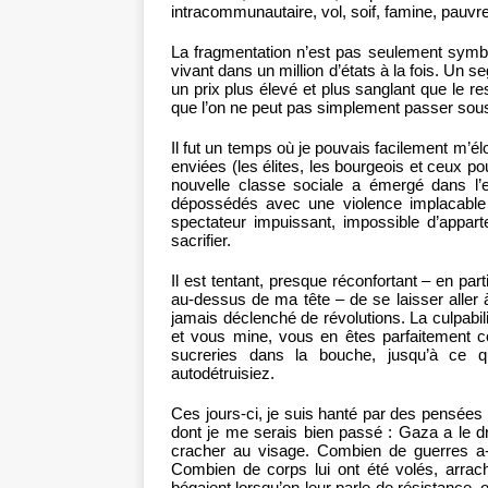
intracommunautaire, vol, soif, famine, pauvre
La fragmentation n’est pas seulement symbo
vivant dans un million d’états à la fois. Un s
un prix plus élevé et plus sanglant que le r
que l’on ne peut pas simplement passer sous
Il fut un temps où je pouvais facilement m’é
enviées (les élites, les bourgeois et ceux p
nouvelle classe sociale a émergé dans l’
dépossédés avec une violence implacable e
spectateur impuissant, impossible d’appart
sacrifier.
Il est tentant, presque réconfortant – en parti
au-dessus de ma tête – de se laisser aller à 
jamais déclenché de révolutions. La culpabil
et vous mine, vous en êtes parfaitement 
sucreries dans la bouche, jusqu’à ce 
autodétruisiez.
Ces jours-ci, je suis hanté par des pensées 
dont je me serais bien passé : Gaza a le d
cracher au visage. Combien de guerres a-t
Combien de corps lui ont été volés, arrach
bégaient lorsqu’on leur parle de résistance, o