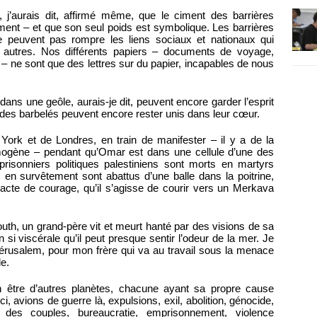
 j’aurais dit, affirmé même, que le ciment des barrières
ciment – et que son seul poids est symbolique. Les barrières
ne peuvent pas rompre les liens sociaux et nationaux qui
 autres. Nos différents papiers – documents de voyage,
– ne sont que des lettres sur du papier, incapables de nous
ns une geôle, aurais-je dit, peuvent encore garder l’esprit
 des barbelés peuvent encore rester unis dans leur cœur.
York et de Londres, en train de manifester – il y a de la
mogène – pendant qu’Omar est dans une cellule d’une des
risonniers politiques palestiniens sont morts en martyrs
n survêtement sont abattus d’une balle dans la poitrine,
r acte de courage, qu’il s’agisse de courir vers un Merkava
uth, un grand-père vit et meurt hanté par des visions de sa
n si viscérale qu’il peut presque sentir l’odeur de la mer. Je
Jérusalem, pour mon frère qui va au travail sous la menace
le.
en être d’autres planètes, chacune ayant sa propre cause
ici, avions de guerre là, expulsions, exil, abolition, génocide,
cée des couples, bureaucratie, emprisonnement, violence