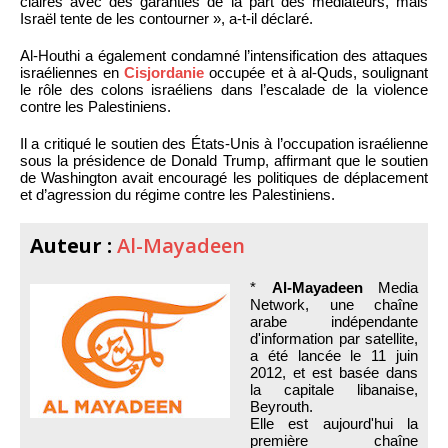
claires avec des garanties de la part des médiateurs, mais
Israël tente de les contourner », a-t-il déclaré.
Al-Houthi a également condamné l’intensification des attaques
israéliennes en
Cisjordanie
occupée et à al-Quds, soulignant
le rôle des colons israéliens dans l’escalade de la violence
contre les Palestiniens.
Il a critiqué le soutien des États-Unis à l’occupation israélienne
sous la présidence de Donald Trump, affirmant que le soutien
de Washington avait encouragé les politiques de déplacement
et d’agression du régime contre les Palestiniens.
Auteur :
Al-Mayadeen
*
Al-Mayadeen
Media
Network, une chaîne
arabe indépendante
d'information par satellite,
a été lancée le 11 juin
2012, et est basée dans
la capitale libanaise,
Beyrouth.
Elle est aujourd'hui la
première chaîne