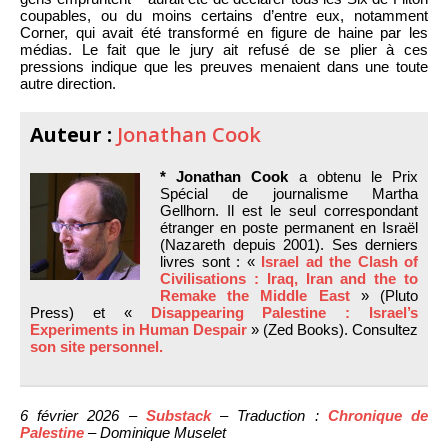
coupables, ou du moins certains d’entre eux, notamment
Corner, qui avait été transformé en figure de haine par les
médias. Le fait que le jury ait refusé de se plier à ces
pressions indique que les preuves menaient dans une toute
autre direction.
Auteur :
Jonathan Cook
* Jonathan Cook
a obtenu le Prix
Spécial de journalisme Martha
Gellhorn. Il est le seul correspondant
étranger en poste permanent en Israël
(Nazareth depuis 2001). Ses derniers
livres sont : «
Israel ad the Clash of
Civilisations : Iraq, Iran and the to
Remake the Middle East
» (Pluto
Press) et «
Disappearing Palestine : Israel’s
Experiments in Human Despair
» (Zed Books). Consultez
son site personnel.
6 février 2026 –
Substack
– Traduction :
Chronique de
Palestine
– Dominique Muselet