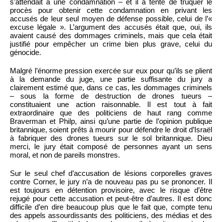
s’attendait à une condamnation – et il a tenté de truquer le
procès pour obtenir cette condamnation en privant les
accusés de leur seul moyen de défense possible, celui de l’«
excuse légale ». L’argument des accusés était que, oui, ils
avaient causé des dommages criminels, mais que cela était
justifié pour empêcher un crime bien plus grave, celui du
génocide.
Malgré l’énorme pression exercée sur eux pour qu’ils se plient
à la demande du juge, une partie suffisante du jury a
clairement estimé que, dans ce cas, les dommages criminels
– sous la forme de destruction de drones tueurs –
constituaient une action raisonnable. Il est tout à fait
extraordinaire que des politiciens de haut rang comme
Braverman et Philp, ainsi qu’une partie de l’opinion publique
britannique, soient prêts à mourir pour défendre le droit d’Israël
à fabriquer des drones tueurs sur le sol britannique. Dieu
merci, le jury était composé de personnes ayant un sens
moral, et non de pareils monstres.
Sur le seul chef d’accusation de lésions corporelles graves
contre Corner, le jury n’a de nouveau pas pu se prononcer. Il
est toujours en détention provisoire, avec le risque d’être
rejugé pour cette accusation et peut-être d’autres. Il est donc
difficile d’en dire beaucoup plus que le fait que, compte tenu
des appels assourdissants des politiciens, des médias et des