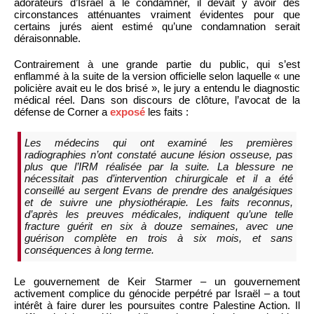
adorateurs d’Israël à le condamner, il devait y avoir des
circonstances atténuantes vraiment évidentes pour que
certains jurés aient estimé qu’une condamnation serait
déraisonnable.
Contrairement à une grande partie du public, qui s’est
enflammé à la suite de la version officielle selon laquelle « une
policière avait eu le dos brisé », le jury a entendu le diagnostic
médical réel. Dans son discours de clôture, l’avocat de la
défense de Corner a
exposé
les faits :
Les médecins qui ont examiné les premières
radiographies n’ont constaté aucune lésion osseuse, pas
plus que l’IRM réalisée par la suite. La blessure ne
nécessitait pas d’intervention chirurgicale et il a été
conseillé au sergent Evans de prendre des analgésiques
et de suivre une physiothérapie. Les faits reconnus,
d’après les preuves médicales, indiquent qu’une telle
fracture guérit en six à douze semaines, avec une
guérison complète en trois à six mois, et sans
conséquences à long terme.
Le gouvernement de Keir Starmer – un gouvernement
activement complice du génocide perpétré par Israël – a tout
intérêt à faire durer les poursuites contre Palestine Action. Il