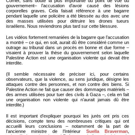
Corner, sans doute la plus importante du point de vue du
gouvernement– l’accusation d’avoir causé des lésions
corporelles graves. Cela faisait référence à une bagarre
pendant laquelle une policière a été blessée au dos avec une
des masses utilisées pour détruire les drones tueurs
israéliens. Nous reviendrons plus tard sur cette blessure.
Les vidéos fortement remaniées de la bagarre que l’accusation
a montré – ce qui, en soit, aurait dû être considéré comme un
outrage au tribunal dans un procès en bonne et due forme –
visaient à prouver la thèse du gouvernement selon laquelle
Palestine Action est une organisation violente qui devait être
interdite.
(Il semble nécessaire de préciser ici, pour certains
observateurs, que la violence, au sens juridique, désigne les
attaques contre des personnes, et non contre des biens. Si
Palestine Action ne fait que causer des dommages matériels –
des armes utilisées pour tuer des civils à Gaza –, cela en fait
une organisation non violente qui n’aurait jamais dû être
interdite.)
Il est important d’expliquer pourquoi les jurés ont pris ces
décisions, compte tenu des nombreuses critiques qui ont
accueilli leurs conclusions – notamment de la part de
l’ancienne ministre de l’Intérieur
Suella Braverman
,