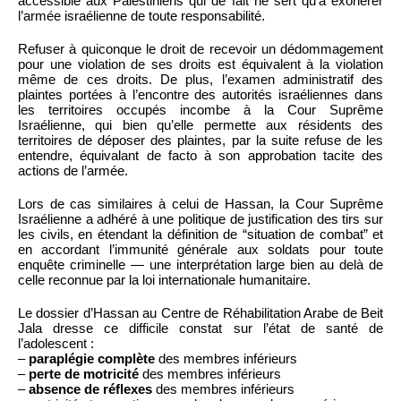
accessible aux Palestiniens qui de fait ne sert qu’à exonérer
l’armée israélienne de toute responsabilité.
Refuser à quiconque le droit de recevoir un dédommagement
pour une violation de ses droits est équivalent à la violation
même de ces droits. De plus, l’examen administratif des
plaintes portées à l’encontre des autorités israéliennes dans
les territoires occupés incombe à la Cour Suprême
Israélienne, qui bien qu’elle permette aux résidents des
territoires de déposer des plaintes, par la suite refuse de les
entendre, équivalant de facto à son approbation tacite des
actions de l’armée.
Lors de cas similaires à celui de Hassan, la Cour Suprême
Israélienne a adhéré à une politique de justification des tirs sur
les civils, en étendant la définition de “situation de combat” et
en accordant l’immunité générale aux soldats pour toute
enquête criminelle — une interprétation large bien au delà de
celle reconnue par la loi internationale humanitaire.
Le dossier d’Hassan au Centre de Réhabilitation Arabe de Beit
Jala dresse ce difficile constat sur l’état de santé de
l’adolescent :
–
paraplégie complète
des membres inférieurs
–
perte de motricité
des membres inférieurs
–
absence de réflexes
des membres inférieurs