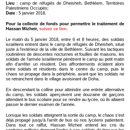
Lieu
: camp de réfugiés de Dheisheh, Bethléem, Territoires
Palestiniens Occupés;
Date
: 5 janvier 2018.
Pour la collecte de fonds pour permettre le traitement de
Hassan Mizheir,
suivez ce lien
.
Le matin du 5 janvier 2018, entre 6 et 8 heures, des soldats
israéliens entrent dans le camp de réfugiés de Dheisheh, situé
juste à l’extérieur de la ville de Bethléem. Suivant les tactiques
routinières de descentes nocturnes et fouilles de maisons, les
soldats de l’armée israélienne pénètrent le camp au petit matin
afin d’arrêter un résident. Des affrontements éclatent alors
entre soldats et résidents dans le centre du camp, puis le
chaos se propage dans la périphérie, avant que les soldats ne
se retranchent dans le village avoisinant de Doha.
En descendant la colline pour atteindre une entrée alternative
du camp, les soldats aperçoivent une douzaine de garçons
attendant le bus scolaire pour se rendre au lycée, où ils allaient
passer le dernier examen de l’année.
Lorsque les soldats atteignent la sortie du camp, le chaos s’est
déjà propagé jusqu’à l’arrêt de bus où nos lycéens patientent.
Dans tout ce raffut, Hassan Mizheir entend les cris du
capitaine militaire donnant l’ordre à ses soldats de tirer sur les