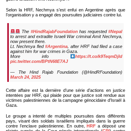
Selon la HRF, Nechmya s’est enfui en Argentine après que
l’organisation y a engagé des poursuites judiciaires contre lui.
The
#HindRajabFoundation
has requested
#Nepal
to arrest and extradite Israeli War criminal Amit Nechmya,
now present there.
Lt. Nechmya fled
#Argentina
, after HRF had filed a case
against him for war crimes in Gaza.
More info
https://t.co/k9TeqmDjld
pic.twitter.com/BPtN68E7AJ
— The Hind Rajab Foundation (@HindRFoundation)
March 24, 2025
Cette affaire est la dernière d’une série d’actions en justice
intentées par HRF, qui plaide pour que justice soit rendue aux
victimes palestiniennes de la campagne génocidaire d’Israël à
Gaza.
Le groupe a intenté de multiples poursuites dans différents
pays, visant des soldats israéliens impliqués dans la guerre
contre l’enclave palestinienne. En outre,
HRF
a déposé une
plainte auprès de la Cour pénale internationale (
CPI
) contre