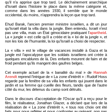
qu’il n’a apprise que trop tard. Le déchainement anarchique
d’Israël dans l’histoire le place dans la même catégorie et,
comme dans les années 1930, il semble que le monde
occidental, du moins, n’apprendra la leçon que trop tard.
Ehud Barak, l’ancien premier ministre israélien, a dit un jour
qu’Israël était la villa dans la jungle. Bien entendu, Israël n’est
pas une villa, mais un État génocidaire pratiquant l’
apartheid
.
La « jungle » est celle qu’il a créée et la « loi de la jungle », et
non les lois de l’humanité, la loi qu’Israël a choisi de respecter.
La « villa » est le village de vacances installé à Gaza et la
jungle est l’apocalypse que les soldats israéliens ont créée à
quelques encablures de là. Des enfants meurent de faim et de
froid pendant qu’ils mangent des gaufres belges.
Cet exemple actuel de la « banalité du mal » de
Hannah
Arendt
reprend l’intrigue de « La zone d’intérêt » : Rudolf Hoss
regarde par la fenêtre de sa villa les enfants qui jouent dans le
jardin et sa femme qui cueille des fleurs, tandis que de l’autre
côté du mur, les détenus du camp sont détruits.
Dans le discours d’acceptation de l’Oscar qu’il a reçu pour le
film, le réalisateur, Jonathan Glazer, a déclaré que lors de la
réalisation de « La zone d’intérêt », « tous nos choix ont été
faits pour nous refléter et nous confronter au présent, non pas