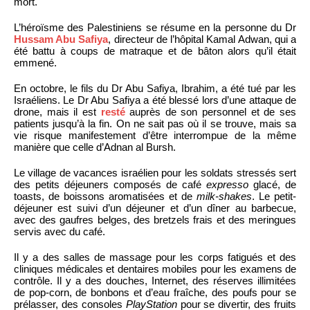
mort.
L’héroïsme des Palestiniens se résume en la personne du Dr
Hussam Abu Safiya
, directeur de l’hôpital Kamal Adwan, qui a
été battu à coups de matraque et de bâton alors qu’il était
emmené.
En octobre, le fils du Dr Abu Safiya, Ibrahim, a été tué par les
Israéliens. Le Dr Abu Safiya a été blessé lors d’une attaque de
drone, mais il est
resté
auprès de son personnel et de ses
patients jusqu’à la fin. On ne sait pas où il se trouve, mais sa
vie risque manifestement d’être interrompue de la même
manière que celle d’Adnan al Bursh.
Le village de vacances israélien pour les soldats stressés sert
des petits déjeuners composés de café
expresso
glacé, de
toasts, de boissons aromatisées et de
milk-shakes
. Le petit-
déjeuner est suivi d’un déjeuner et d’un dîner au barbecue,
avec des gaufres belges, des bretzels frais et des meringues
servis avec du café.
Il y a des salles de massage pour les corps fatigués et des
cliniques médicales et dentaires mobiles pour les examens de
contrôle. Il y a des douches, Internet, des réserves illimitées
de pop-corn, de bonbons et d’eau fraîche, des poufs pour se
prélasser, des consoles
PlayStation
pour se divertir, des fruits