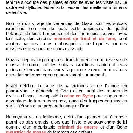
femme s’occupe des plantes et discute avec les visiteurs. Le
cadre est idyllique, les enfants passent les meilleurs moments
de leur vie.
Non loin du village de vacances de Gaza pour les soldats
israéliens, non loin de leurs petits déjeuners de qualité
hôtelière, de leurs barbecues et des meringues servies avec
leur café, des enfants
meurent de froid et de faim,
sont
abattus par des tireurs embusqués et déchiquetés par des
missiles et des obus de chars d’assaut.
Gaza a depuis longtemps été transformée en une réserve de
chasse humaine, où les soldats israéliens capturent leurs
proies et s’en vont dans leur village pour se remettre du stress
en se faisant masser ou en se relaxant sur un pouf.
Israël célèbre la série de « victoires » de l’année en
poursuivant le génocide à Gaza et en tuant des milliers de
civils au Liban. Il a exploité la
crise en Syrie
pour s’approprier
davantage de terres syriennes, lance des frappes de missiles
sur le Yémen et se prépare à attaquer l’Iran.
Netanyahu vit un fantasme, celui d’un guerrier juif à ranger
parmi les plus grands, alors que l’histoire se souviendra de lui
comme d’un méprisable
criminel de guerre
et d’un lâche
meurtrier de masse
de femmes et d’enfants.