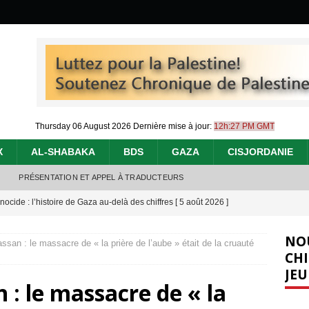
Thursday 06 August 2026
Dernière mise à jour:
12h:27 PM GMT
X
AL-SHABAKA
BDS
GAZA
CISJORDANIE
PRÉSENTATION ET APPEL À TRADUCTEURS
nocide : l’histoire de Gaza au-delà des chiffres
[ 5 août 2026 ]
effacent les preuves du génocide à Gaza
[ 4 août 2026 ]
NO
san : le massacre de « la prière de l’aube » était de la cruauté
 annonce un « accord de paix » à Gaza, les Israéliens multiplie les
CHI
JEU
2026 ]
: le massacre de « la
e servent de la Cisjordanie comme d’une poubelle pour leurs déchets