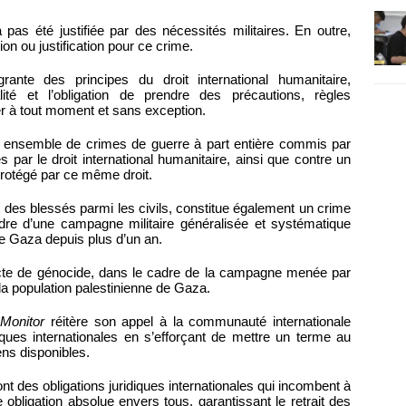
 pas été justifiée par des nécessités militaires. En outre,
ion ou justification pour ce crime.
grante des principes du droit international humanitaire,
lité et l’obligation de prendre des précautions, règles
er à tout moment et sans exception.
 un ensemble de crimes de guerre à part entière commis par
s par le droit international humanitaire, ainsi que contre un
protégé par ce même droit.
t des blessés parmi les civils, constitue également un crime
cadre d’une campagne militaire généralisée et systématique
de Gaza depuis plus d’un an.
acte de génocide, dans le cadre de la campagne menée par
 la population palestinienne de Gaza.
Monitor
réitère son appel à la communauté internationale
diques internationales en s’efforçant de mettre un terme au
ns disponibles.
nt des obligations juridiques internationales qui incombent à
e obligation absolue envers tous, garantissant le retrait des