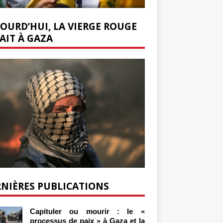
OURD’HUI, LA VIERGE ROUGE
AIT À GAZA
NIÈRES PUBLICATIONS
Capituler ou mourir : le «
processus de paix » à Gaza et la