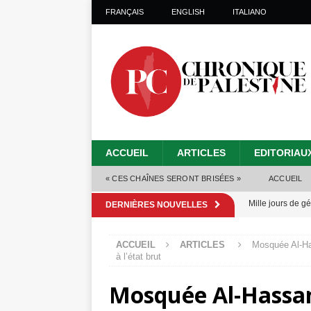
FRANÇAIS
ENGLISH
ITALIANO
ACCUEIL
ARTICLES
EDITORIAU
« CES CHAÎNES SERONT BRISÉES »
ACCUEIL
Mille jours de gé
DERNIÈRES NOUVELLES
Les Israéliens 
ACCUEIL
ARTICLES
Mosquée Al-Has
Alors que Trump
à l’état brut
tueries
[ 4 août 
Mosquée Al-Hassan 
Les Israéliens s