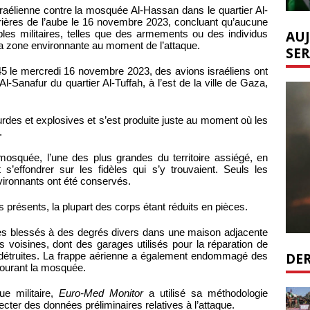
sraélienne contre la mosquée Al-Hassan dans le quartier Al-
prières de l’aube le 16 novembre 2023, concluant qu’aucune
AUJ
bles militaires, telles que des armements ou des individus
sa zone environnante au moment de l’attaque.
SER
45 le mercredi 16 novembre 2023, des avions israéliens ont
Sanafur du quartier Al-Tuffah, à l’est de la ville de Gaza,
rdes et explosives et s’est produite juste au moment où les
.
 mosquée, l’une des plus grandes du territoire assiégé, en
s’effondrer sur les fidèles qui s’y trouvaient. Seuls les
vironnants ont été conservés.
es présents, la plupart des corps étant réduits en pièces.
 des blessés à des degrés divers dans une maison adjacente
s voisines, dont des garages utilisés pour la réparation de
DER
té détruites. La frappe aérienne a également endommagé des
ntourant la mosquée.
e militaire,
Euro-Med Monitor
a utilisé sa méthodologie
ter des données préliminaires relatives à l’attaque.