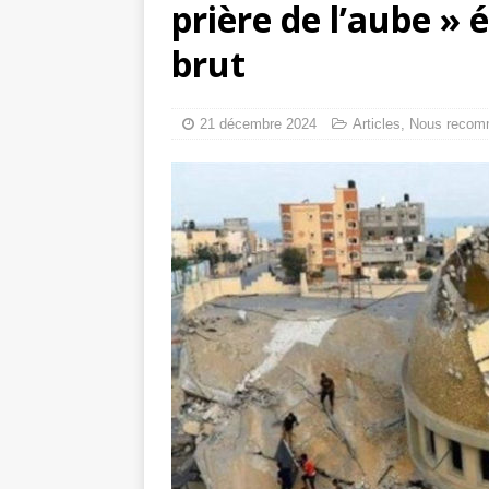
prière de l’aube » é
toxiques
[ 3 aoû
brut
Capituler ou mo
6 août 2026 ]
21 décembre 2024
Articles
,
Nous recom