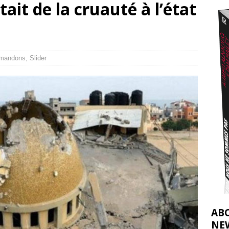
tait de la cruauté à l’état
t 2026 ]
urir : le « processus de paix » à Gaza et la propagande occidentale
[
mandons
,
Slider
AB
NE