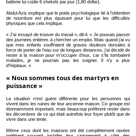
batterie lui coûte 6 shekels par jour (1,80 dollar).
Abdul Aziz explique que le poids psychologique lié à l’obtention
de nourriture est plus épuisant pour lui que les difficultés
physiques que cela implique.
« J’ai essayé de trouver du travail », dit-il. « Je pouvais passer
des journées entières à chercher un emploi. Mais quand j’ai vu
que mes enfants souffraient de graves douleurs dorsales à
force de porter de l’eau sur de longues distances, j’ai décidé de
rester à la maison pour m’occuper d’eux, car s’ils tombaient
malades, je ne pourrais pas les soigner. Il n’y a plus
d’hôpitaux. »
« Nous sommes tous des martyrs en
puissance »
La situation n’est guère différente pour les personnes qui
vivent dans les ruines de leur ancienne maison. Ce groupe est
étonnamment important, mais beaucoup préfèrent rester dans
les décombres de ce qui était autrefois leur foyer plutôt que de
vivre dans une tente.
Même ceux dont les maisons ont été complètement rasées
préfèrent souvent installer leur campement à côté des