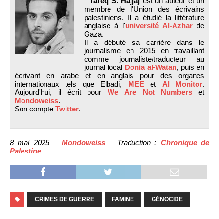
*
Tareq S. Hajjaj
est un auteur et un
membre de l'Union des écrivains
palestiniens. Il a étudié la littérature
anglaise à l'
université Al-Azhar
de
Gaza.
Il a débuté sa carrière dans le
journalisme en 2015 en travaillant
comme journaliste/traducteur au
journal local
Donia al-Watan
, puis en
écrivant en arabe et en anglais pour des organes
internationaux tels que Elbadi,
MEE
et
Al Monitor
.
Aujourd'hui, il écrit pour
We Are Not Numbers
et
Mondoweiss
.
Son compte
Twitter
.
8 mai 2025 –
Mondoweiss
– Traduction :
Chronique de
Palestine
CRIMES DE GUERRE
FAMINE
GÉNOCIDE