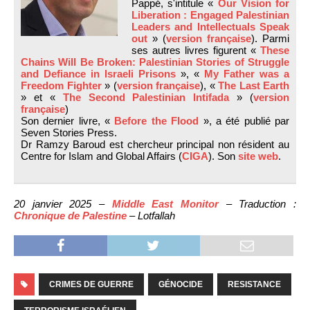
Pappé, s'intitule «
Our Vision for
Liberation : Engaged Palestinian
Leaders and Intellectuals Speak
out
» (
version française
). Parmi
ses autres livres figurent «
These
Chains Will Be Broken: Palestinian Stories of Struggle
and Defiance in Israeli Prisons
», «
My Father was a
Freedom Fighter
» (
version française
), «
The Last Earth
» et «
The Second Palestinian Intifada
» (
version
française
)
Son dernier livre, «
Before the Flood
», a été publié par
Seven Stories Press.
Dr Ramzy Baroud est chercheur principal non résident au
Centre for Islam and Global Affairs (
CIGA
). Son
site web
.
20 janvier 2025 –
Middle East Monitor
– Traduction :
Chronique de Palestine
– Lotfallah
CRIMES DE GUERRE
GÉNOCIDE
RESISTANCE