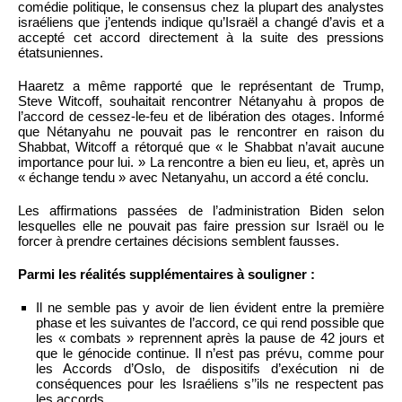
comédie politique, le consensus chez la plupart des analystes
israéliens que j’entends indique qu’Israël a changé d’avis et a
accepté cet accord directement à la suite des pressions
étatsuniennes.
Haaretz a même rapporté que le représentant de Trump,
Steve Witcoff, souhaitait rencontrer Nétanyahu à propos de
l’accord de cessez-le-feu et de libération des otages. Informé
que Nétanyahu ne pouvait pas le rencontrer en raison du
Shabbat, Witcoff a rétorqué que « le Shabbat n’avait aucune
importance pour lui. » La rencontre a bien eu lieu, et, après un
« échange tendu » avec Netanyahu, un accord a été conclu.
Les affirmations passées de l’administration Biden selon
lesquelles elle ne pouvait pas faire pression sur Israël ou le
forcer à prendre certaines décisions semblent fausses.
Parmi les réalités supplémentaires à souligner :
Il ne semble pas y avoir de lien évident entre la première
phase et les suivantes de l’accord, ce qui rend possible que
les « combats » reprennent après la pause de 42 jours et
que le génocide continue. Il n’est pas prévu, comme pour
les Accords d’Oslo, de dispositifs d’exécution ni de
conséquences pour les Israéliens s’’ils ne respectent pas
les accords.