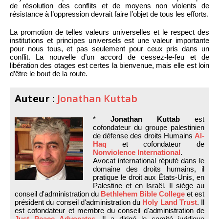
de résolution des conflits et de moyens non violents de
résistance à l’oppression devrait faire l’objet de tous les efforts.
La promotion de telles valeurs universelles et le respect des
institutions et principes universels est une valeur importante
pour nous tous, et pas seulement pour ceux pris dans un
conflit. La nouvelle d’un accord de cessez-le-feu et de
libération des otages est certes la bienvenue, mais elle est loin
d’être le bout de la route.
Auteur :
Jonathan Kuttab
*
Jonathan Kuttab
est
cofondateur du groupe palestinien
de défense des droits Humains
Al-
Haq
et cofondateur de
Nonviolence International
.
Avocat international réputé dans le
domaine des droits humains, il
pratique le droit aux États-Unis, en
Palestine et en Israël. Il siège au
conseil d'administration du
Bethlehem Bible College
et est
président du conseil d'administration du
Holy Land Trust
. Il
est cofondateur et membre du conseil d'administration de
Just Peace Advocates
. Il a dirigé le comité juridique