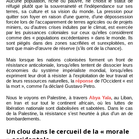
Aucune population, riche ou pauvre, ne choisit le statut de
réfugié plutôt que la souveraineté et l’indépendance sur ses
terres, sa culture et sa vision du monde. La pression pour
quitter son foyer en raison d’une guerre, d’une dépossession
forcée lors de l’accaparement de terres agricoles ou de projets
miniers, ou d’autres crises induites par le climat, est exercée
par les puissances coloniales sur ceux qu’elles considèrent
comme des « populations excédentaires » dans le monde. Ils
sont piégés dans des zones sacrifiées et surexploitées, en
tant que main-d’œuvre de réserve (s’ils ont de la chance).
Mais lorsque les nations colonisées forment un front de
résistance anticoloniale, lorsqu’elles tentent de dissocier leurs
économies du système impérialiste mondial, lorsqu’elles
expriment leur droit à résister à l’exploitation de leur travail et
de leurs ressources naturelles, la
réponse
de l’Occident « est
la mort », comme l’a déclaré Gustavo Petro.
Nous le voyons en Palestine, à travers
Abya Yala
, au Liban,
en Iran et sur tout le continent africain, où les luttes de
libération nationale sont diabolisées et sabotées. Dans le cas
de la Palestine, la résistance s’est heurtée à plus d’un an de
bombardements.
Un clou dans le cercueil de la « morale