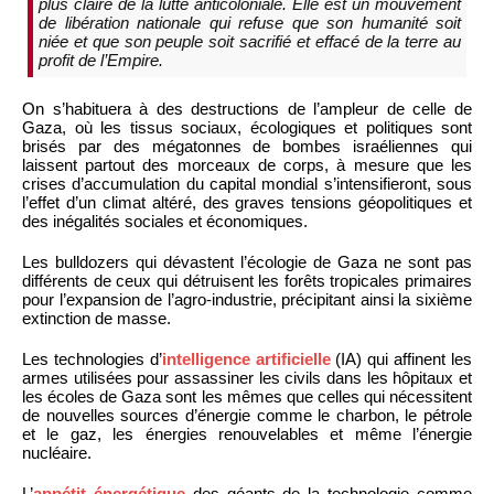
plus claire de la lutte anticoloniale. Elle est un mouvement
de libération nationale qui refuse que son humanité soit
niée et que son peuple soit sacrifié et effacé de la terre au
profit de l’Empire.
On s’habituera à des destructions de l’ampleur de celle de
Gaza, où les tissus sociaux, écologiques et politiques sont
brisés par des mégatonnes de bombes israéliennes qui
laissent partout des morceaux de corps, à mesure que les
crises d’accumulation du capital mondial s’intensifieront, sous
l’effet d’un climat altéré, des graves tensions géopolitiques et
des inégalités sociales et économiques.
Les bulldozers qui dévastent l’écologie de Gaza ne sont pas
différents de ceux qui détruisent les forêts tropicales primaires
pour l’expansion de l’agro-industrie, précipitant ainsi la sixième
extinction de masse.
Les technologies d’
intelligence artificielle
(IA) qui affinent les
armes utilisées pour assassiner les civils dans les hôpitaux et
les écoles de Gaza sont les mêmes que celles qui nécessitent
de nouvelles sources d’énergie comme le charbon, le pétrole
et le gaz, les énergies renouvelables et même l’énergie
nucléaire.
L’
appétit énergétique
des géants de la technologie comme