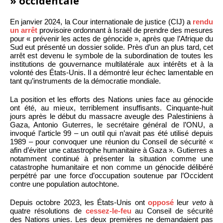
» occidentale
En janvier 2024, la Cour internationale de justice (CIJ) a
rendu
un arrêt
provisoire ordonnant à Israël de prendre des mesures
pour « prévenir les actes de génocide », après que l’Afrique du
Sud eut présenté un dossier solide. Près d’un an plus tard, cet
arrêt est devenu le symbole de la subordination de toutes les
institutions de gouvernance multilatérale aux intérêts et à la
volonté des États-Unis. Il a démontré leur échec lamentable en
tant qu’instruments de la démocratie mondiale.
La position et les efforts des Nations unies face au génocide
ont été, au mieux, terriblement insuffisants. Cinquante-huit
jours après le début du massacre aveugle des Palestiniens à
Gaza, Antonio Guterres, le secrétaire général de l’ONU, a
invoqué l’article 99 – un outil qui n’avait pas été utilisé depuis
1989 – pour convoquer une réunion du Conseil de sécurité «
afin d’éviter une catastrophe humanitaire à Gaza ». Gutierres a
notamment continué à présenter la situation comme une
catastrophe humanitaire et non comme un génocide délibéré
perpétré par une force d’occupation soutenue par l’Occident
contre une population autochtone.
Depuis octobre 2023, les États-Unis ont
opposé
leur
veto
à
quatre résolutions de
cessez-le-feu
au Conseil de sécurité
des Nations unies. Les deux premières ne demandaient pas