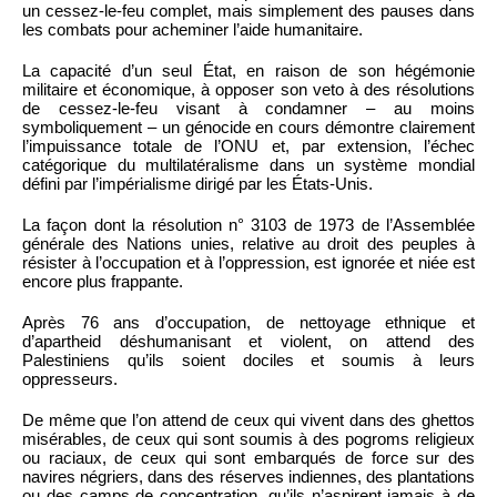
un cessez-le-feu complet, mais simplement des pauses dans
les combats pour acheminer l’aide humanitaire.
La capacité d’un seul État, en raison de son hégémonie
militaire et économique, à opposer son veto à des résolutions
de cessez-le-feu visant à condamner – au moins
symboliquement – un génocide en cours démontre clairement
l’impuissance totale de l’ONU et, par extension, l’échec
catégorique du multilatéralisme dans un système mondial
défini par l’impérialisme dirigé par les États-Unis.
La façon dont la résolution n° 3103 de 1973 de l’Assemblée
générale des Nations unies, relative au droit des peuples à
résister à l’occupation et à l’oppression, est ignorée et niée est
encore plus frappante.
Après 76 ans d’occupation, de nettoyage ethnique et
d’apartheid déshumanisant et violent, on attend des
Palestiniens qu’ils soient dociles et soumis à leurs
oppresseurs.
De même que l’on attend de ceux qui vivent dans des ghettos
misérables, de ceux qui sont soumis à des pogroms religieux
ou raciaux, de ceux qui sont embarqués de force sur des
navires négriers, dans des réserves indiennes, des plantations
ou des camps de concentration, qu’ils n’aspirent jamais à de