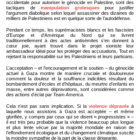
occidentale pour autoriser le génocide en Palestine, sont des
tactiques de
manipulation grotesques
pour justifier
l’argument diabolique selon lequel assassiner des dizaines de
milliers de Palestiniens est en quelque sorte de l’autodéfense.
Pendant ce temps, les suprémacistes blancs et les fascistes
d’Europe et d’Amérique du Nord qui se livrent
traditionnellement à des actes antisémites s’en donnent à
cœur joie, ayant trouvé dans le projet sioniste leur
ambassadeur idéal pour les protéger des accusations, Tout en
rejetant la responsabilité sur les Palestiniens et leurs partisans.
L’acceptation – et l’encouragement et le soutien – du génocide
actuel à Gaza montre de manière cruciale et douloureuse
comment la douleur et la souffrance indicibles résultant du
bombardement d’écoles et d’hôpitaux, du meurtre d’enfants en
masse, entre autres dépravations, sont considérées comme
des actions d’éclat par
Team America
.
Cela n’est pas sans implication. Si la
violence dépravée
à
laquelle nous assistons à Gaza est acceptée – et même
glorifiée, y compris par ceux qui se disent « progressistes » –
il est très peu probable que la violence beaucoup plus longue
et plus lente vécue par la majorité mondiale en raison de
l’effondrement écologique et du changement climatique suscite
la moindre sympathie de la part de la classe dirigeante.