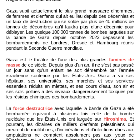
Gaza subit actuellement le plus grand massacre d’hommes,
de femmes et d’enfants qui ait eu lieu depuis des décennies et
un taux de destruction qui se solde par plus de 40 millions de
tonnes de décombres qu’il faudra plus d’une décennie pour
déblayer. Les quelque 100 000 tonnes de bombes larguées sur
la bande de Gaza depuis octobre 2023 dépassent les
bombardements de Londres, Dresde et Hambourg réunis
pendant la Seconde Guerre mondiale.
Gaza est le théâtre de l’une des plus grandes
famines de
masse
de ce siècle. Depuis plus d’un an, il ne s’est pas passé
un jour sans qu’un enfant ne soit démembré par l’armée
israélienne soutenue par les États-Unis. Gaza a vu ses
hôpitaux, ses universités, ses marchés et ses services
essentiels réduits en miettes, et ses cours d’eau, son air et
ses sols pollués à des niveaux dangereusement toxiques par
les résidus chimiques des bombardements.
La
force destructrice
avec laquelle la bande de Gaza a été
bombardée équivaut à plusieurs fois celle de la bombe
nucléaire que les États-Unis ont larguée sur
Hiroshima
. Et
pourtant, les dizaines de milliers d’enfants palestiniens qui
meurent de mutilations, d’incinérations et d’infections dues aux
amputations ne comptent absolument pas aux yeux de