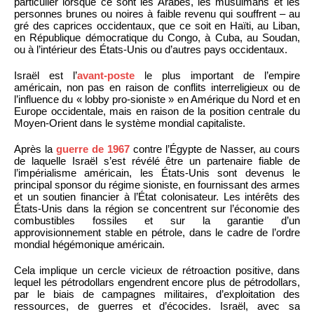
particulier lorsque ce sont les Arabes, les musulmans et les
personnes brunes ou noires à faible revenu qui souffrent – au
gré des caprices occidentaux, que ce soit en Haïti, au Liban,
en République démocratique du Congo, à Cuba, au Soudan,
ou à l’intérieur des États-Unis ou d’autres pays occidentaux.
Israël est l’
avant-poste
le plus important de l’empire
américain, non pas en raison de conflits interreligieux ou de
l’influence du « lobby pro-sioniste » en Amérique du Nord et en
Europe occidentale, mais en raison de la position centrale du
Moyen-Orient dans le système mondial capitaliste.
Après la
guerre de 1967
contre l’Égypte de Nasser, au cours
de laquelle Israël s’est révélé être un partenaire fiable de
l’impérialisme américain, les États-Unis sont devenus le
principal sponsor du régime sioniste, en fournissant des armes
et un soutien financier à l’État colonisateur. Les intérêts des
États-Unis dans la région se concentrent sur l’économie des
combustibles fossiles et sur la garantie d’un
approvisionnement stable en pétrole, dans le cadre de l’ordre
mondial hégémonique américain.
Cela implique un cercle vicieux de rétroaction positive, dans
lequel les pétrodollars engendrent encore plus de pétrodollars,
par le biais de campagnes militaires, d’exploitation des
ressources, de guerres et d’écocides. Israël, avec sa