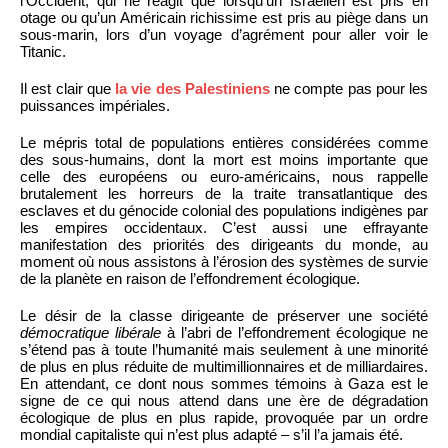
l’Occident, qui ne réagit que lorsqu’un Israélien est pris en
otage ou qu’un Américain richissime est pris au piège dans un
sous-marin, lors d’un voyage d’agrément pour aller voir le
Titanic.
Il est clair que
la vie des Palestiniens
ne compte pas pour les
puissances impériales.
Le mépris total de populations entières considérées comme
des sous-humains, dont la mort est moins importante que
celle des européens ou euro-américains, nous rappelle
brutalement les horreurs de la traite transatlantique des
esclaves et du génocide colonial des populations indigènes par
les empires occidentaux. C’est aussi une effrayante
manifestation des priorités des dirigeants du monde, au
moment où nous assistons à l’érosion des systèmes de survie
de la planète en raison de l’effondrement écologique.
Le désir de la classe dirigeante de préserver une société
démocratique libérale
à l’abri de l’effondrement écologique ne
s’étend pas à toute l’humanité mais seulement à une minorité
de plus en plus réduite de multimillionnaires et de milliardaires.
En attendant, ce dont nous sommes témoins à Gaza est le
signe de ce qui nous attend dans une ère de dégradation
écologique de plus en plus rapide, provoquée par un ordre
mondial capitaliste qui n’est plus adapté – s’il l’a jamais été.