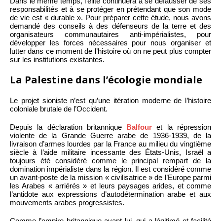
Dans le même temps, l’élite continuera à se défausser de ses
responsabilités et à se protéger en prétendant que son mode
de vie est « durable ». Pour préparer cette étude, nous avons
demandé des conseils à des défenseurs de la terre et des
organisateurs communautaires anti-impérialistes, pour
développer les forces nécessaires pour nous organiser et
lutter dans ce moment de l’histoire où on ne peut plus compter
sur les institutions existantes.
La Palestine dans l’écologie mondiale
Le projet sioniste n’est qu’une itération moderne de l’histoire
coloniale brutale de l’Occident.
Depuis la déclaration britannique
Balfour
et la répression
violente de la Grande Guerre arabe de 1936-1939, de la
livraison d’armes lourdes par la France au milieu du vingtième
siècle à l’aide militaire incessante des États-Unis, Israël a
toujours été considéré comme le principal rempart de la
domination impérialiste dans la région. Il est considéré comme
un avant-poste de la mission « civilisatrice » de l’Europe parmi
les Arabes « arriérés » et leurs paysages arides, et comme
l’antidote aux expressions d’autodétermination arabe et aux
mouvements arabes progressistes.
Comme l’empire britannique avant lui, qui a légitimé et facilité