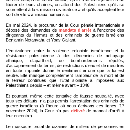
libérer de leurs chaînes, on attend des Palestiniens qu’ils se
soumettent à la « mission civilisatrice » et qu’ils acceptent leur
sort de vils « animaux humains ».
En mai 2024, le procureur de la Cour pénale internationale a
déposé des demandes de
mandats d’arrêt
à l’encontre des
dirigeants du Hamas et des criminels de guerre israéliens
Benjamin Netanyahu et Yoav Gallant.
L’équivalence entre la violence coloniale israélienne et la
résistance palestinienne à des décennies de nettoyage
ethnique, d’apartheid, de bombardements répétés,
d’accaparement de terres, de restrictions d’eau et de meurtres
en toute impunité donne le sentiment erroné que la loi est
neutre. Elle masque complètement l’ampleur de la mort et de
la terreur continues que l’État sioniste a imposées aux
Palestiniens depuis – et même avant – 1948.
Et pourtant, même cette tentative de fausse neutralité, avec
tous ses défauts, n’a pas permis l’arrestation des criminels de
guerre israéliens (à l’heure où nous écrivons ces lignes [17
novembre 2024], la Cour n’a pas
délivré
de mandat d’arrêt à
leur encontre).
Le massacre brutal de dizaines de milliers de personnes en