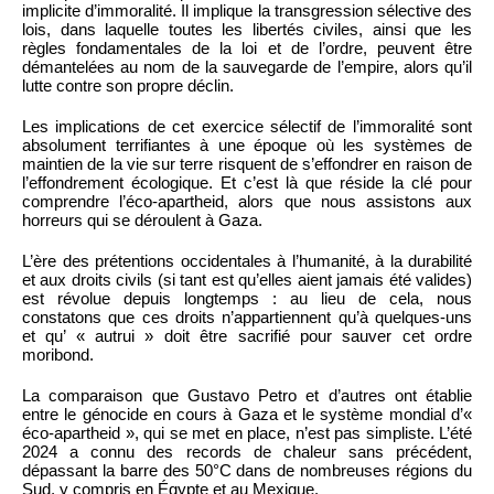
implicite d’immoralité. Il implique la transgression sélective des
lois, dans laquelle toutes les libertés civiles, ainsi que les
règles fondamentales de la loi et de l’ordre, peuvent être
démantelées au nom de la sauvegarde de l’empire, alors qu’il
lutte contre son propre déclin.
Les implications de cet exercice sélectif de l’immoralité sont
absolument terrifiantes à une époque où les systèmes de
maintien de la vie sur terre risquent de s’effondrer en raison de
l’effondrement écologique. Et c’est là que réside la clé pour
comprendre l’éco-apartheid, alors que nous assistons aux
horreurs qui se déroulent à Gaza.
L’ère des prétentions occidentales à l’humanité, à la durabilité
et aux droits civils (si tant est qu’elles aient jamais été valides)
est révolue depuis longtemps : au lieu de cela, nous
constatons que ces droits n’appartiennent qu’à quelques-uns
et qu’ « autrui » doit être sacrifié pour sauver cet ordre
moribond.
La comparaison que Gustavo Petro et d’autres ont établie
entre le génocide en cours à Gaza et le système mondial d’«
éco-apartheid », qui se met en place, n’est pas simpliste. L’été
2024 a connu des records de chaleur sans précédent,
dépassant la barre des 50°C dans de nombreuses régions du
Sud, y compris en Égypte et au Mexique.