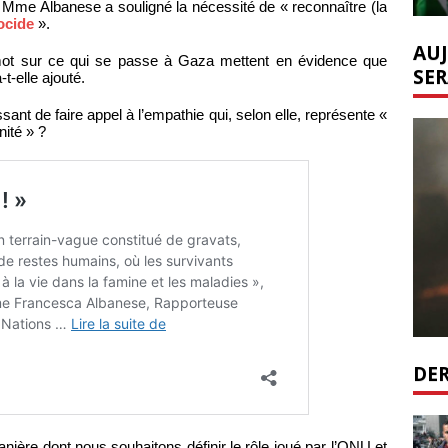
, Mme Albanese a souligné la nécessité de « reconnaître (la
ocide
».
AUJ
 mot sur ce qui se passe à Gaza mettent en évidence que
SER
-t-elle ajouté.
issant de faire appel à l’empathie qui, selon elle, représente «
nité » ?
DER
ière dont nous souhaitons définir le rôle joué par l’ONU et