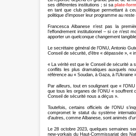
ses différentes institutions ; si sa
plate-for
en tant que club politique permettant à ce
politique d’imposer leur programme au rest
Francesca Albanese n’est pas la premièr
l’effondrement institutionnel – si ce n’est m
apporter un quelconque changement tangible, 
Le secrétaire général de l’ONU, Antonio Gut
Conseil de sécurité, d’être « dépassée », « i
« La vérité est que le Conseil de sécurité 
conflits les plus dramatiques auxquels nou
référence au « Soudan, à Gaza, à l’Ukraine »
Par ailleurs, tout en soulignant que « l’ON
que tous les organes de l’ONU « souffrent du
Conseil de sécurité nous a déçus ».
Toutefois, certains officiels de l’ONU s’in
compromet le statut du système internation
d’autres, comme Albanese, sont animés d’un
Le 28 octobre 2023, quelques semaines seul
new-yorkais du Haut-Commissariat des Nati