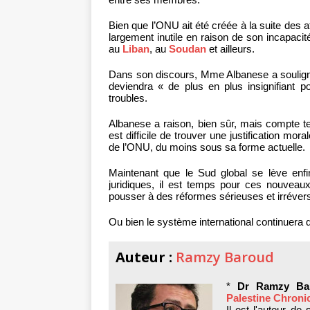
Bien que l’ONU ait été créée à la suite des a
largement inutile en raison de son incapacit
au
Liban
, au
Soudan
et ailleurs.
Dans son discours, Mme Albanese a soulign
deviendra « de plus en plus insignifiant 
troubles.
Albanese a raison, bien sûr, mais compte t
est difficile de trouver une justification mor
de l’ONU, du moins sous sa forme actuelle.
Maintenant que le Sud global se lève enfin
juridiques, il est temps pour ces nouveaux
pousser à des réformes sérieuses et irréversi
Ou bien le système international continuera d’ê
Auteur :
Ramzy Baroud
*
Dr Ramzy Ba
Palestine Chroni
Il est l'auteur de