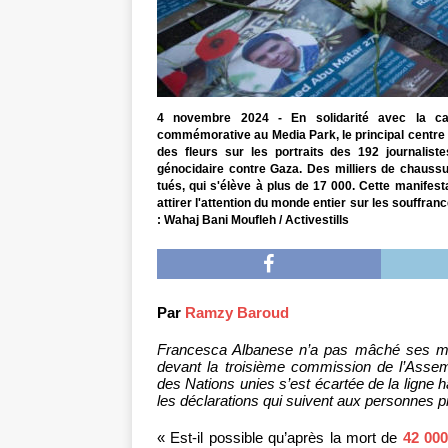
4 novembre 2024 - En solidarité avec la caus
commémorative au Media Park, le principal centre
des fleurs sur les portraits des 192 journalist
génocidaire contre Gaza. Des milliers de chauss
tués, qui s'élève à plus de 17 000. Cette manifes
attirer l'attention du monde entier sur les souffran
: Wahaj Bani Moufleh / Activestills
Par
Ramzy Baroud
Francesca Albanese n’a pas mâché ses mo
devant la troisième commission de l’Assem
des Nations unies s’est écartée de la ligne h
les déclarations qui suivent aux personnes p
« Est-il possible qu’après la mort de
42 00