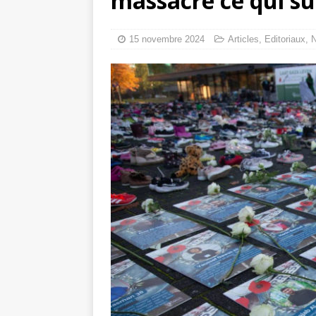
massacré ce qui su
Les Israéliens 
La promesse que 
15 novembre 2024
Articles
,
Editoriaux
,