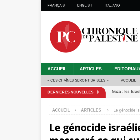
FRANÇAIS
ENGLISH
ITALIANO
ACCUEIL
ARTICLES
EDITORIAU
« CES CHAÎNES SERONT BRISÉES »
ACCUEIL
Gaza : les Isra
DERNIÈRES NOUVELLES
crise sanitaire 
ACCUEIL
ARTICLES
Le génocide is
Capituler ou mo
Le génocide israéli
6 août 2026 ]
Mille jours de gé