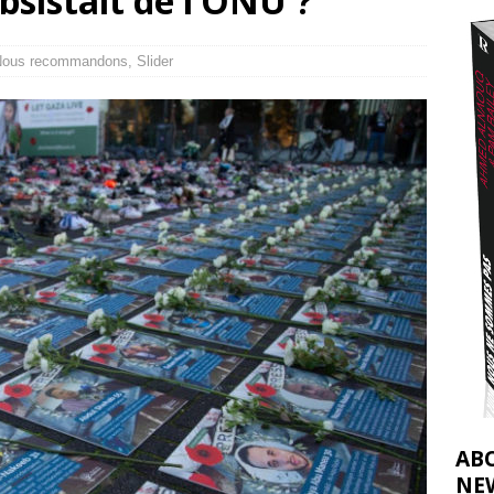
bsistait de l’ONU ?
effacent les preuves du génocide à Gaza
[ 4 août 2026 ]
j’ai faite à Ismail al-Ghoul
[ 8 août 2026 ]
Nous recommandons
,
Slider
AB
NE