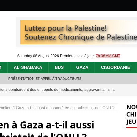
Saturday 08 August 2026
Dernière mise à jour:
7h:38 AM GMT
X
AL-SHABAKA
BDS
GAZA
CISJORDANIE
PRÉSENTATION ET APPEL À TRADUCTEURS
éliens bombardent des entrepôts de médicaments, aggravant ainsi la
déjà dramatique
[ 7 août 2026 ]
NO
raélien à Gaza a-t-il aussi massacré ce qui subsistait de l’ONU ?
urir : le « processus de paix » à Gaza et la propagande occidentale
[
CHI
JEU
en à Gaza a-t-il aussi
nocide : l’histoire de Gaza au-delà des chiffres
[ 5 août 2026 ]