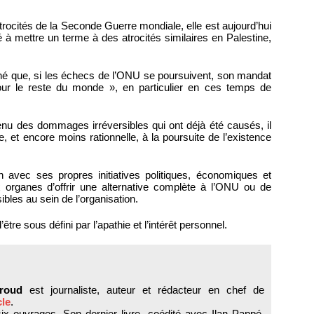
trocités de la Seconde Guerre mondiale, elle est aujourd’hui
é à mettre un terme à des atrocités similaires en Palestine,
é que, si les échecs de l’ONU se poursuivent, son mandat
pour le reste du monde », en particulier en ces temps de
enu des dommages irréversibles qui ont déjà été causés, il
ale, et encore moins rationnelle, à la poursuite de l’existence
 avec ses propres initiatives politiques, économiques et
 organes d’offrir une alternative complète à l’ONU ou de
bles au sein de l’organisation.
tre sous défini par l’apathie et l’intérêt personnel.
roud
est journaliste, auteur et rédacteur en chef de
cle
.
 six ouvrages. Son dernier livre, coédité avec Ilan Pappé,