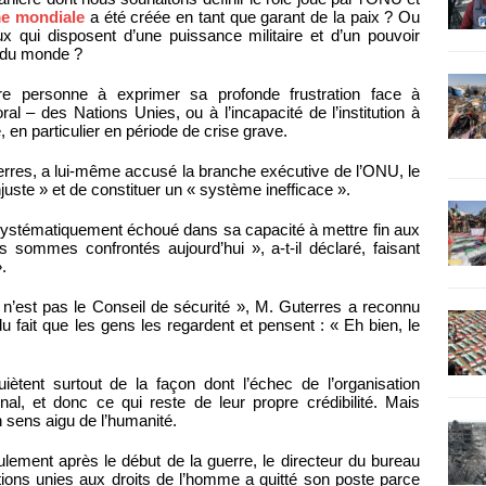
me mondiale
a été créée en tant que garant de la paix ? Ou
ux qui disposent d’une puissance militaire et d’un pouvoir
e du monde ?
e personne à exprimer sa profonde frustration face à
oral – des Nations Unies, ou à l’incapacité de l’institution à
en particulier en période de crise grave.
erres, a lui-même accusé la branche exécutive de l’ONU, le
njuste » et de constituer un « système inefficace ».
a systématiquement échoué dans sa capacité à mettre fin aux
s sommes confrontés aujourd’hui », a-t-il déclaré, faisant
.
U n’est pas le Conseil de sécurité », M. Guterres a reconnu
 fait que les gens les regardent et pensent : « Eh bien, le
quiètent surtout de la façon dont l’échec de l’organisation
al, et donc ce qui reste de leur propre crédibilité. Mais
 sens aigu de l’humanité.
ement après le début de la guerre, le directeur du bureau
ons unies aux droits de l’homme a quitté son poste parce