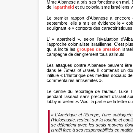
Mme Albanese a pris ses fonctions en mai, à 
de l’
apartheid
et du colonialisme israéliens v
Le premier rapport d’Albanese a enccore 
septembre, elle a mis en évidence le « col
soulignant le « contexte des caractéristiques
L’ « apartheid », selon l’évaluation d’A
l’approche colonialiste israélienne. C’est plu
qui a incité les
groupes de pression
israél
campagne de dénigrement tous azimuts.
Les attaques contre Albanese peuvent être 
dans le
Times of Israel
. Il contenait un d
intitulé « L’historique des médias sociaux d
commentaires antisémites ».
Le centre du reportage de l’auteur, Luke T
pendant l’assaut sans précédent d’Israël sur 
lobby israélien ». Voici la partie de la lettre
« L’Amérique et l’Europe, l’une subjuguée p
l’Holocauste, restent sur la touche et con
se défendent avec les seuls moyens dont i
Israël face à ses responsabilités en matière