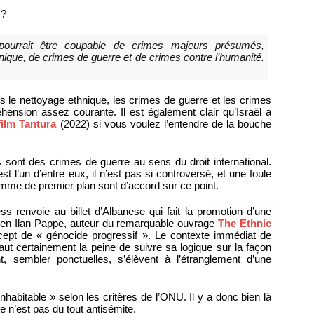
?
 pourrait être coupable de crimes majeurs présumés,
ique, de crimes de guerre et de crimes contre l’humanité.
 le nettoyage ethnique, les crimes de guerre et les crimes
éhension assez courante. Il est également clair qu’Israël a
film Tantura
(2022) si vous voulez l’entendre de la bouche
 sont des crimes de guerre au sens du droit international.
t l’un d’entre eux, il n’est pas si controversé, et une foule
omme de premier plan sont d’accord sur ce point.
ss renvoie au billet d’Albanese qui fait la promotion d’une
aélien Ilan Pappe, auteur du remarquable ouvrage
The Ethnic
cept de « génocide progressif ». Le contexte immédiat de
aut certainement la peine de suivre sa logique sur la façon
t, sembler ponctuelles, s’élèvent à l’étranglement d’une
nhabitable » selon les critères de l’ONU. Il y a donc bien là
 n’est pas du tout antisémite.