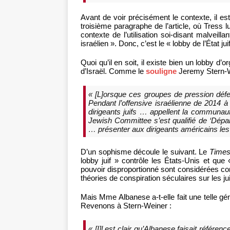
Avant de voir précisément le contexte, il est
troisième paragraphe de l’article, où Tress l
contexte de l’utilisation soi-disant malveill
israélien ». Donc, c’est le « lobby de l’État jui
Quoi qu’il en soit, il existe bien un lobby d’o
d’Israël. Comme le
souligne
Jeremy Stern-W
« [L]orsque ces groupes de pression défend
Pendant l’offensive israélienne de 2014 
dirigeants juifs … appellent la communauté
Jewish Committee s’est qualifié de ‘Départe
… présenter aux dirigeants américains les 
D’un sophisme découle le suivant. Le
Times 
lobby juif » contrôle les États-Unis et que 
pouvoir disproportionné sont considérées c
théories de conspiration séculaires sur les j
Mais Mme Albanese a-t-elle fait une telle gén
Revenons à Stern-Weiner :
« [I]l est clair qu’Albanese faisait référe