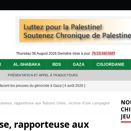
Thursday 06 August 2026
Dernière mise à jour:
7h:15 AM GMT
X
AL-SHABAKA
BDS
GAZA
CISJORDANIE
PRÉSENTATION ET APPEL À TRADUCTEURS
effacent les preuves du génocide à Gaza
[ 4 août 2026 ]
 annonce un « accord de paix » à Gaza, les Israéliens multiplie les
NO
banese, rapporteuse aux Nations Unies, victime d’une campagne
2026 ]
CHI
JEU
e servent de la Cisjordanie comme d’une poubelle pour leurs déchets
se, rapporteuse aux
t 2026 ]