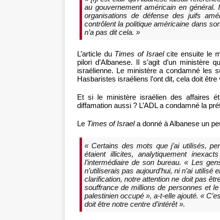
au gouvernement américain en général. Il
organisations de défense des juifs amér
contrôlent la politique américaine dans 
n’a pas dit cela. »
L’article du
Times of Israel
cite ensuite le m
pilori d’Albanese. Il s’agit d’un ministère
israélienne. Le ministère a condamné les 
Hasbaristes israéliens l’ont dit, cela doit être 
Et si le ministère israélien des affaires 
diffamation aussi ? L’ADL a condamné la prét
Le
Times of Israel
a donné à Albanese un peu
« Certains des mots que j’ai utilisés, p
étaient illicites, analytiquement inexac
l’intermédiaire de son bureau. « Les gen
n’utiliserais pas aujourd’hui, ni n’ai utili
clarification, notre attention ne doit pas ê
souffrance de millions de personnes et le 
palestinien occupé », a-t-elle ajouté. « C’
doit être notre centre d’intérêt ».