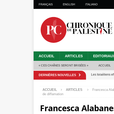
FRANÇAIS
ENGLISH
ITALIANO
ACCUEIL
ARTICLES
EDITORIAU
« CES CHAÎNES SERONT BRISÉES »
ACCUEIL
Les Israéliens 
DERNIÈRES NOUVELLES
Alors que Trump
ACCUEIL
ARTICLES
Francesca Ala
tueries
[ 4 août 
de diffamation
Les Israéliens s
Francesca Alabane
toxiques
[ 3 aoû