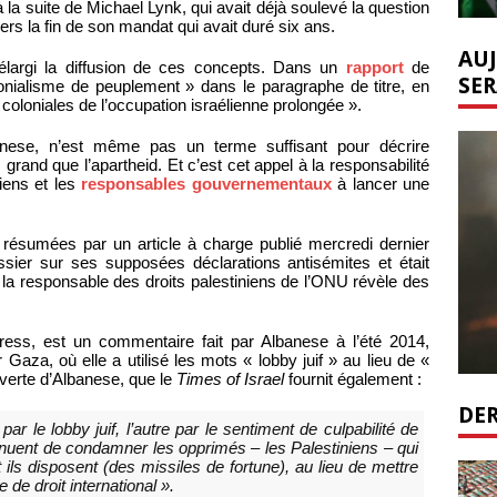
la suite de Michael Lynk, qui avait déjà soulevé la question
ers la fin de son mandat qui avait duré six ans.
AUJ
élargi la diffusion de ces concepts. Dans un
rapport
de
SER
onialisme de peuplement » dans le paragraphe de titre, en
 coloniales de l’occupation israélienne prolongée ».
lbanese, n’est même pas un terme suffisant pour décrire
s grand que l’apartheid. Et c’est cet appel à la responsabilité
iens et les
responsables gouvernementaux
à lancer une
résumées par un article à charge publié mercredi dernier
ossier sur ses supposées déclarations antisémites et était
e la responsable des droits palestiniens de l’ONU révèle des
ress, est un commentaire fait par Albanese à l’été 2014,
Gaza, où elle a utilisé les mots « lobby juif » au lieu de «
 ouverte d’Albanese, que le
Times of Israel
fournit également :
DER
ar le lobby juif, l’autre par le sentiment de culpabilité de
tinuent de condamner les opprimés – les Palestiniens – qui
ls disposent (des missiles de fortune), au lieu de mettre
 de droit international ».