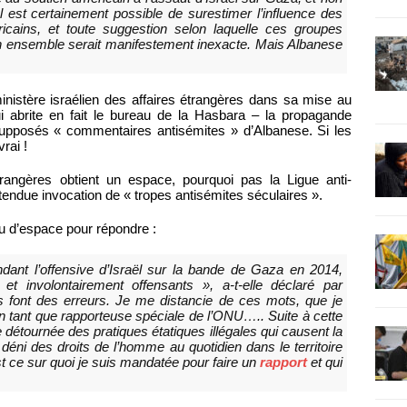
 est certainement possible de surestimer l’influence des
icains, et toute suggestion selon laquelle ces groupes
son ensemble serait manifestement inexacte. Mais Albanese
inistère israélien des affaires étrangères dans sa mise au
 qui abrite en fait le bureau de la Hasbara – la propagande
supposés « commentaires antisémites » d’Albanese. Si les
vrai !
étrangères obtient un espace, pourquoi pas la Ligue anti-
endue invocation de « tropes antisémites séculaires ».
 d’espace pour répondre :
endant l’offensive d’Israël sur la bande de Gaza en 2014,
ts et involontairement offensants », a-t-elle déclaré par
s font des erreurs. Je me distancie de ces mots, que je
sé en tant que rapporteuse spéciale de l’ONU….. Suite à cette
tre détournée des pratiques étatiques illégales qui causent la
déni des droits de l’homme au quotidien dans le territoire
est ce sur quoi je suis mandatée pour faire un
rapport
et qui