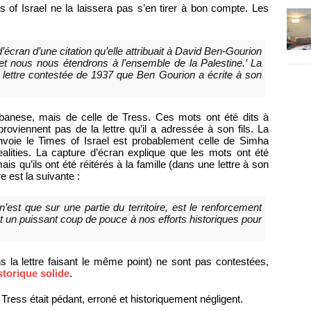
s of Israel ne la laissera pas s’en tirer à bon compte. Les
écran d’une citation qu’elle attribuait à David Ben-Gourion
on et nous nous étendrons à l’ensemble de la Palestine.’ La
ne lettre contestée de 1937 que Ben Gourion a écrite à son
Albanese, mais de celle de Tress. Ces mots ont été dits à
proviennent pas de la lettre qu’il a adressée à son fils. La
renvoie le Times of Israel est probablement celle de Simha
alities. La capture d’écran explique que les mots ont été
is qu’ils ont été réitérés à la famille (dans une lettre à son
re est la suivante :
’est que sur une partie du territoire, est le renforcement
et un puissant coup de pouce à nos efforts historiques pour
ans la lettre faisant le même point) ne sont pas contestées,
istorique solide
.
 Tress était pédant, erroné et historiquement négligent.