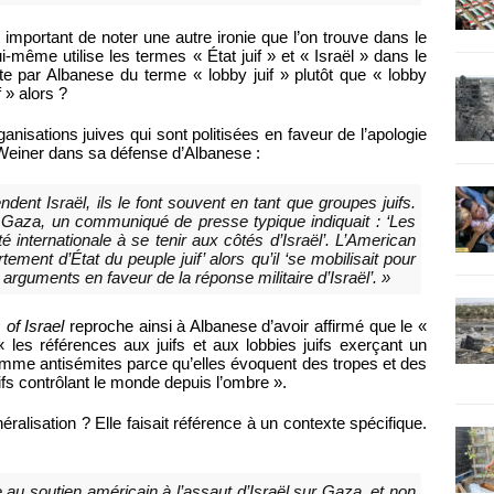
 important de noter une autre ironie que l’on trouve dans le
ui-même utilise les termes « État juif » et « Israël » dans le
ante par Albanese du terme « lobby juif » plutôt que « lobby
f » alors ?
rganisations juives qui sont politisées en faveur de l’apologie
einer dans sa défense d’Albanese :
ent Israël, ils le font souvent en tant que groupes juifs.
à Gaza, un communiqué de presse typique indiquait : ‘Les
 internationale à se tenir aux côtés d’Israël’. L’American
ment d’État du peuple juif’ alors qu’il ‘se mobilisait pour
arguments en faveur de la réponse militaire d’Israël’. »
of Israel
reproche ainsi à Albanese d’avoir affirmé que le «
« les références aux juifs et aux lobbies juifs exerçant un
omme antisémites parce qu’elles évoquent des tropes et des
uifs contrôlant le monde depuis l’ombre ».
éralisation ? Elle faisait référence à un contexte spécifique.
nce au soutien américain à l’assaut d’Israël sur Gaza, et non