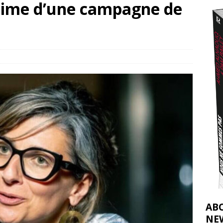
ctime d’une campagne de
ulteur tente de sauver ses abeilles à Gaza
[ 2 août 2026 ]
nocide : l’histoire de Gaza au-delà des chiffres
[ 5 août 2026 ]
AB
NE