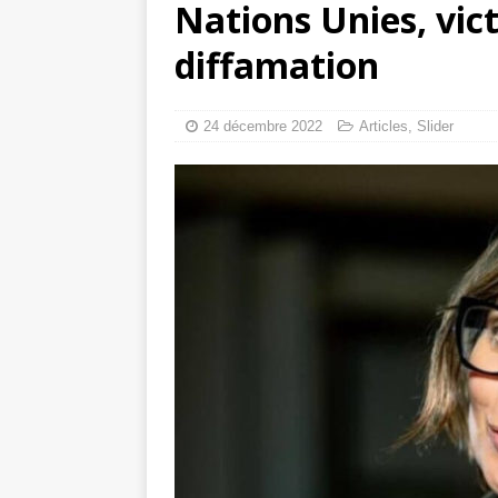
Nations Unies, vi
Comment un apic
diffamation
Mille jours de gé
24 décembre 2022
Articles
,
Slider