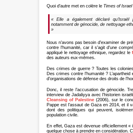
Quoi d’autre met en colère le
Times of Israel
« Elle a également déclaré qu’Israël
notamment de génocide, de nettoyage ethn
»
Nous n’avons pas besoin d’examiner de près
contre l’humanité, car il s’agit d’une compr
appliqué le nettoyage ethnique, regardez le
des auteurs eux-mêmes.
Des crimes de guerre ? Toutes les colonies
Des crimes contre l’humanité ? L’apartheid es
d’organisations de défense des droits de l’h
Donc, il reste l’accusation de génocide. Tre
interview de Jadaliyya avec l’historien isr
Cleansing of Palestine
(2006), sur le con
Pappe est l’assaut de Gaza en 2014, et il v
dont des politiques qui peuvent, isolémen
population civile.
En effet, Gaza est devenue officiellement « i
quelque chose à prendre en considération. Ce