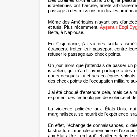
Des dizaines d’Américains d’origine palesti
israéliennes ont harcelé, arrêté arbitrairem
passage à des missions médicales américain
Même des Américains n’ayant pas d’antécéde
et tués. Plus récemment,
Ayşenur Ezgi Eyg
Beita, à Naplouse.
En Cisjordanie, j’ai vu des soldats israél
étrangers, frotter leur passeport contre leur
refuser le passage aux check points.
Un jour, alors que j’attendais de passer un p
israélien, qui m’a dit avoir participé à des
cours desquels lui et ses collègues soldats
des check points de l’occupation militaire aux
J’ai été choqué d’entendre cela, mais cela 
exportent des technologies de violence et de 
La violence policière aux États-Unis, q
marginalisées, se nourrit de l’expérience isr
En effet, l’échange de connaissances, d’idé
la structure impériale américaine et l’exercic
aux États-Unis, en Israël et ailleurs dans le