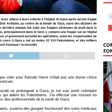
leurs adieux à leurs enfants à l'hôpital Al-Aqsa après qu'une frappe
 Deir Al-Balah, au centre de la bande de Gaza, tuant des dizaines de
 dernière attaque fait suite aux frappes aériennes de jeudi dans la
s, principalement dans le nord, y compris une frappe sur un hôpital
aux et gravement perturbé les opérations, selon les responsables de
en cours à Gaza a tué au moins 43 314 Palestiniens, et des milliers
COM
sef Alzanoun / Activestills
FON
que voter pour Kamala Harris n’était pas une bonne chose
méricain.
ocide se prolongeait à Gaza, je me suis porté volontaire
 qui aident les Palestiniens. J’ai effectué une mission en
nce, des professionnels de la santé de Gaza.
iniens, soutenu des groupes fournissant des soins médicaux