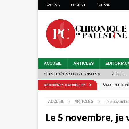
FRANÇAIS
ENGLISH
ITALIANO
ACCUEIL
ARTICLES
EDITORIAU
« CES CHAÎNES SERONT BRISÉES »
ACCUEIL
Gaza : les Isra
DERNIÈRES NOUVELLES
crise sanitaire 
ACCUEIL
ARTICLES
Le 5 novembre,
Capituler ou mo
Le 5 novembre, je 
6 août 2026 ]
Mille jours de gé