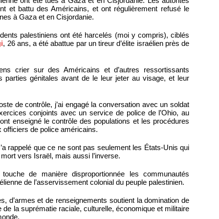
nienne ont été tués à Gaza et en Cisjordanie. Les autorités
ent et battu des Américains, et ont régulièrement refusé le
es à Gaza et en Cisjordanie.
nts palestiniens ont été harcelés (moi y compris), ciblés
i
, 26 ans, a été abattue par un tireur d’élite israélien près de
iens crier sur des Américains et d’autres ressortissants
s parties génitales avant de le leur jeter au visage, et leur
oste de contrôle, j’ai engagé la conversation avec un soldat
 exercices conjoints avec un service de police de l’Ohio, au
 ont enseigné le contrôle des populations et les procédures
 officiers de police américains.
m’a rappelé que ce ne sont pas seulement les États-Unis qui
mort vers Israël, mais aussi l’inverse.
ui touche de manière disproportionnée les communautés
aélienne de l’asservissement colonial du peuple palestinien.
es, d’armes et de renseignements soutient la domination de
e de la suprématie raciale, culturelle, économique et militaire
 monde.