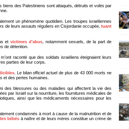
es biens des Palestiniens sont attaqués, détruits et volés par
enne.
galement un phénomène quotidien. Les troupes israéliennes
lors de leurs assauts réguliers en Cisjordanie occupée,
tuant
us et
victimes d’abus
, notamment sexuels, de la part de
es de détention.
 m’ont raconté que des soldats israéliens éteignaient leurs
res parties de leur corps.
icibles
. Le bilan officiel actuel de plus de 43 000 morts ne
ces et des pertes humaines.
i des blessures ou des maladies qui affectent la vie des
ées par Israël sur la nourriture, les fournitures médicales de
biotiques, ainsi que les médicaments nécessaires pour les
lement condamnés à mort à cause de la malnutrition et de
des bébés
à naître et de leurs mères constitue un crime de