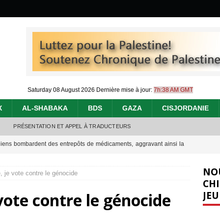
Saturday 08 August 2026
Dernière mise à jour:
7h:38 AM GMT
X
AL-SHABAKA
BDS
GAZA
CISJORDANIE
PRÉSENTATION ET APPEL À TRADUCTEURS
éliens bombardent des entrepôts de médicaments, aggravant ainsi la
déjà dramatique
[ 7 août 2026 ]
NO
 je vote contre le génocide
urir : le « processus de paix » à Gaza et la propagande occidentale
[
CHI
JEU
vote contre le génocide
nocide : l’histoire de Gaza au-delà des chiffres
[ 5 août 2026 ]