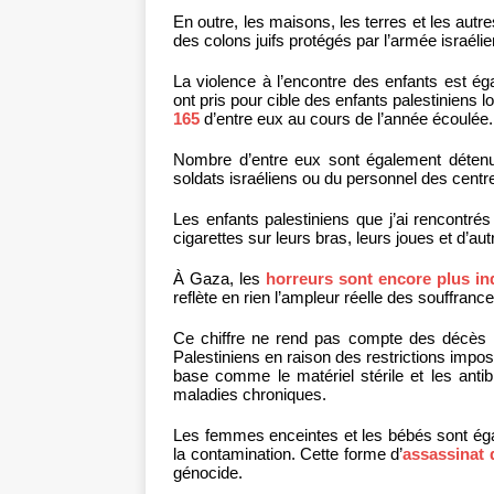
En outre, les maisons, les terres et les autr
des colons juifs protégés par l’armée israéli
La violence à l’encontre des enfants est é
ont pris pour cible des enfants palestiniens 
165
d’entre eux au cours de l’année écoulée.
Nombre d’entre eux sont également déten
soldats israéliens ou du personnel des centr
Les enfants palestiniens que j’ai rencontrés
cigarettes sur leurs bras, leurs joues et d’aut
À Gaza, les
horreurs sont encore plus ind
reflète en rien l’ampleur réelle des souffran
Ce chiffre ne rend pas compte des décès n
Palestiniens en raison des restrictions impos
base comme le matériel stérile et les anti
maladies chroniques.
Les femmes enceintes et les bébés sont éga
la contamination. Cette forme d’
assassinat 
génocide.