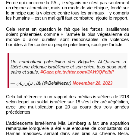
En ce qui concerne la PAL, le véganisme n’est pas seulement
un régime alimentaire, mais un mode de vie éthique, fondé sur
le principe que la violence contre tous les animaux – y compris
les humains – est un mal qu’il faut combattre, ajoute le rapport.
Cela remet en question le fait que les forces israéliennes
soient présentées comme « l’armée la plus végétalienne du
monde » alors qu’elles sont responsables de violences
horribles à l’encontre du peuple palestinien, souligne l’article.
Un combattant palestinien des Brigades Al-Qassam a
libéré une détenue israélienne et son chien, tous deux sont
sains et saufs.
#Gaza
pic.twitter.com/JAH9QFclbP
— بلال نزار ريان (@BelalNezar)
November 28, 2023
Cela fait référence à un rapport des médias israéliens de 2018
selon lequel un soldat israélien sur 18 s’est déclaré végétalien,
avec une multiplication par 20 au cours des trois années
précédentes.
L’adolescente israélienne Mia Leimberg a fait une apparition
remarquée lorsqu’elle a été vue entourée de combattants du
Hamas masqués, serrant dans ses bras sa chienne, Bella,