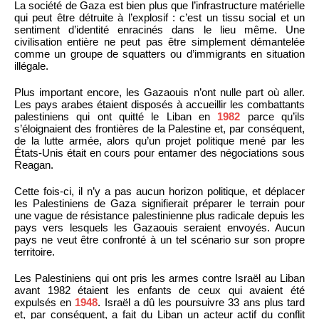
La société de Gaza est bien plus que l’infrastructure matérielle
qui peut être détruite à l’explosif : c’est un tissu social et un
sentiment d’identité enracinés dans le lieu même. Une
civilisation entière ne peut pas être simplement démantelée
comme un groupe de squatters ou d’immigrants en situation
illégale.
Plus important encore, les Gazaouis n’ont nulle part où aller.
Les pays arabes étaient disposés à accueillir les combattants
palestiniens qui ont quitté le Liban en
1982
parce qu’ils
s’éloignaient des frontières de la Palestine et, par conséquent,
de la lutte armée, alors qu’un projet politique mené par les
États-Unis était en cours pour entamer des négociations sous
Reagan.
Cette fois-ci, il n’y a pas aucun horizon politique, et déplacer
les Palestiniens de Gaza signifierait préparer le terrain pour
une vague de résistance palestinienne plus radicale depuis les
pays vers lesquels les Gazaouis seraient envoyés. Aucun
pays ne veut être confronté à un tel scénario sur son propre
territoire.
Les Palestiniens qui ont pris les armes contre Israël au Liban
avant 1982 étaient les enfants de ceux qui avaient été
expulsés en
1948
. Israël a dû les poursuivre 33 ans plus tard
et, par conséquent, a fait du Liban un acteur actif du conflit