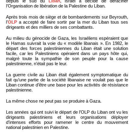
depuis le sud du
Liban
, Israël a décidé de déraciner
l’Organisation de libération de la Palestine du Liban.
Après trois mois de siège et de bombardements sur Beyrouth,
l’
OLP
a accepté de faire sortir par la mer du Liban tous ses
dirigeants et des milliers de ses combattants.
Au milieu du génocide de Gaza, les Israéliens espéraient que
le Hamas suivrait la voie du « modèle libanais ». En 1982, le
départ des forces palestiniennes du Liban était une solution
facile, car les Palestiniens opéraient dans un pays hôte qui,
malgré toute la sympathie de son peuple pour la cause
palestinienne, n’était pas le leur.
La guerre civile au Liban était également symptomatique du
fait qu’une partie de la société libanaise ne voulait pas que le
Liban continue d’être une base pour les activités de résistance
palestinienne.
La même chose ne peut pas se produire à Gaza.
Les années qui ont suivi le départ de l’OLP du Liban ont vu les
dirigeants palestiniens et leurs organisations déployer
d’intenses efforts pour ramener le centre du mouvement
national palestinien en Palestine.