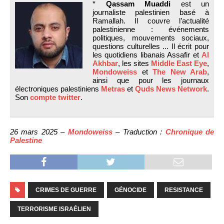
*
Qassam Muaddi
est un
journaliste palestinien basé à
Ramallah. Il couvre l’actualité
palestinienne : événements
politiques, mouvements sociaux,
questions culturelles ... Il écrit pour
les quotidiens libanais Assafir et
Al
Akhbar
, les sites
Middle East Eye
,
Mondoweiss
et
The New Arab
,
ainsi que pour les journaux
électroniques palestiniens
Metras
et
Quds News Network
.
Son
compte twitter
.
26 mars 2025 –
Mondoweiss
– Traduction :
Chronique de
Palestine
CRIMES DE GUERRE
GÉNOCIDE
RESISTANCE
TERRORISME ISRAÉLIEN