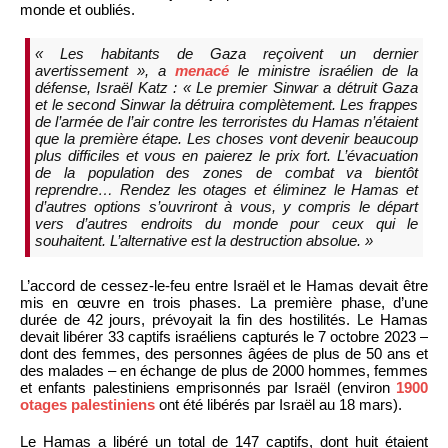
monde et oubliés.
« Les habitants de Gaza reçoivent un dernier
avertissement », a
menacé
le ministre israélien de la
défense, Israël Katz : « Le premier Sinwar a détruit Gaza
et le second Sinwar la détruira complètement. Les frappes
de l’armée de l’air contre les terroristes du Hamas n’étaient
que la première étape. Les choses vont devenir beaucoup
plus difficiles et vous en paierez le prix fort. L’évacuation
de la population des zones de combat va bientôt
reprendre… Rendez les otages et éliminez le Hamas et
d’autres options s’ouvriront à vous, y compris le départ
vers d’autres endroits du monde pour ceux qui le
souhaitent. L’alternative est la destruction absolue. »
L’accord de cessez-le-feu entre Israël et le Hamas devait être
mis en œuvre en trois phases. La première phase, d’une
durée de 42 jours, prévoyait la fin des hostilités. Le Hamas
devait libérer 33 captifs israéliens capturés le 7 octobre 2023 –
dont des femmes, des personnes âgées de plus de 50 ans et
des malades – en échange de plus de 2000 hommes, femmes
et enfants palestiniens emprisonnés par Israël (environ
1900
otages palestiniens
ont été libérés par Israël au 18 mars).
Le Hamas a libéré un total de 147 captifs, dont huit étaient