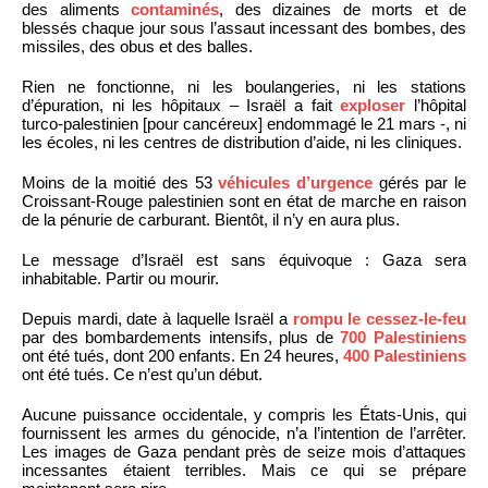
des aliments
contaminés
, des dizaines de morts et de
blessés chaque jour sous l’assaut incessant des bombes, des
missiles, des obus et des balles.
Rien ne fonctionne, ni les boulangeries, ni les stations
d’épuration, ni les hôpitaux – Israël a fait
exploser
l’hôpital
turco-palestinien [pour cancéreux] endommagé le 21 mars -, ni
les écoles, ni les centres de distribution d’aide, ni les cliniques.
Moins de la moitié des 53
véhicules d’urgence
gérés par le
Croissant-Rouge palestinien sont en état de marche en raison
de la pénurie de carburant. Bientôt, il n’y en aura plus.
Le message d’Israël est sans équivoque : Gaza sera
inhabitable. Partir ou mourir.
Depuis mardi, date à laquelle Israël a
rompu le cessez-le-feu
par des bombardements intensifs, plus de
700 Palestiniens
ont été tués, dont 200 enfants. En 24 heures,
400 Palestiniens
ont été tués. Ce n’est qu’un début.
Aucune puissance occidentale, y compris les États-Unis, qui
fournissent les armes du génocide, n’a l’intention de l’arrêter.
Les images de Gaza pendant près de seize mois d’attaques
incessantes étaient terribles. Mais ce qui se prépare