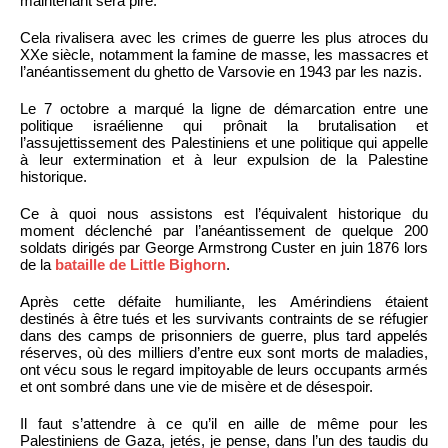
maintenant sera pire.
Cela rivalisera avec les crimes de guerre les plus atroces du
XXe siècle, notamment la famine de masse, les massacres et
l’anéantissement du ghetto de Varsovie en 1943 par les nazis.
Le 7 octobre a marqué la ligne de démarcation entre une
politique israélienne qui prônait la brutalisation et
l’assujettissement des Palestiniens et une politique qui appelle
à leur extermination et à leur expulsion de la Palestine
historique.
Ce à quoi nous assistons est l’équivalent historique du
moment déclenché par l’anéantissement de quelque 200
soldats dirigés par George Armstrong Custer en juin 1876 lors
de la
bataille de Little Bighorn
.
Après cette défaite humiliante, les Amérindiens étaient
destinés à être tués et les survivants contraints de se réfugier
dans des camps de prisonniers de guerre, plus tard appelés
réserves, où des milliers d’entre eux sont morts de maladies,
ont vécu sous le regard impitoyable de leurs occupants armés
et ont sombré dans une vie de misère et de désespoir.
Il faut s’attendre à ce qu’il en aille de même pour les
Palestiniens de Gaza, jetés, je pense, dans l’un des taudis du