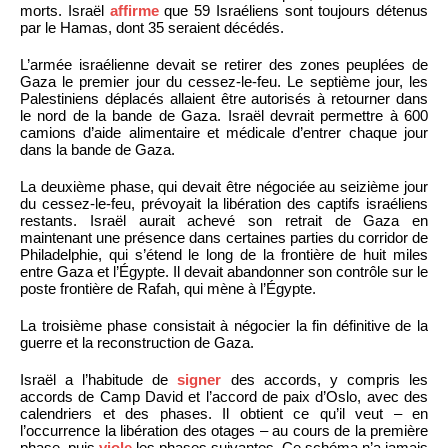
morts. Israël
affirme
que 59 Israéliens sont toujours détenus
par le Hamas, dont 35 seraient décédés.
L’armée israélienne devait se retirer des zones peuplées de
Gaza le premier jour du cessez-le-feu. Le septième jour, les
Palestiniens déplacés allaient être autorisés à retourner dans
le nord de la bande de Gaza. Israël devrait permettre à 600
camions d’aide alimentaire et médicale d’entrer chaque jour
dans la bande de Gaza.
La deuxième phase, qui devait être négociée au seizième jour
du cessez-le-feu, prévoyait la libération des captifs israéliens
restants. Israël aurait achevé son retrait de Gaza en
maintenant une présence dans certaines parties du corridor de
Philadelphie, qui s’étend le long de la frontière de huit miles
entre Gaza et l’Égypte. Il devait abandonner son contrôle sur le
poste frontière de Rafah, qui mène à l’Égypte.
La troisième phase consistait à négocier la fin définitive de la
guerre et la reconstruction de Gaza.
Israël a l’habitude de
signer
des accords, y compris les
accords de Camp David et l’accord de paix d’Oslo, avec des
calendriers et des phases. Il obtient ce qu’il veut – en
l’occurrence la libération des otages – au cours de la première
phase, puis
viole
les phases suivantes. Ce schéma n’a jamais