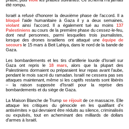
été rompu.
Israël a refusé d’honorer la deuxième phase de l’accord. Il a
bloqué
l’aide humanitaire à Gaza il y a deux semaines,
violant
ainsi l’accord. Il a également tué au moins
137
Palestiniens
au cours de la première phase du cessez-le-feu,
dont neuf personnes, parmi lesquelles trois journalistes,
lorsque des drones israéliens ont attaqué une
équipe de
secours
le 15 mars à Beit Lahiya, dans le nord de la bande de
Gaza.
Les bombardements et les tirs d’artillerie lourde d’Israël sur
Gaza ont repris le
18 mars
, alors que la plupart des
Palestiniens dormaient ou préparaient leur repas avant l’aube,
pendant le mois sacré du ramadan. Israël ne cessera pas ses
attaques maintenant, même si les captifs restants sont libérés
– la raison supposée d’Israël pour la reprise des
bombardements et du siège de Gaza.
La Maison Blanche de Trump
se réjouit
de ce massacre. Elle
attaque les critiques du génocide en les qualifiant d’«
antisémites » qui devraient être réduits au silence, criminalisés
ou expulsés, tout en acheminant des milliards de dollars
d’armes à Israël.