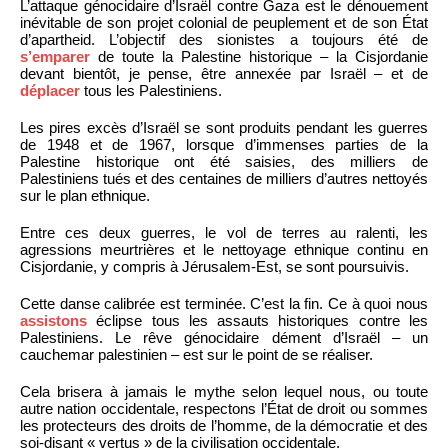
L’attaque génocidaire d’Israël contre Gaza est le dénouement
inévitable de son projet colonial de peuplement et de son État
d’apartheid. L’objectif des sionistes a toujours été de
s’emparer
de toute la Palestine historique – la Cisjordanie
devant bientôt, je pense, être annexée par Israël – et de
déplacer
tous les Palestiniens.
Les pires excès d’Israël se sont produits pendant les guerres
de 1948 et de 1967, lorsque d’immenses parties de la
Palestine historique ont été saisies, des milliers de
Palestiniens tués et des centaines de milliers d’autres nettoyés
sur le plan ethnique.
Entre ces deux guerres, le vol de terres au ralenti, les
agressions meurtrières et le nettoyage ethnique continu en
Cisjordanie, y compris à Jérusalem-Est, se sont poursuivis.
Cette danse calibrée est terminée. C’est la fin. Ce à quoi nous
assistons
éclipse tous les assauts historiques contre les
Palestiniens. Le rêve génocidaire dément d’Israël – un
cauchemar palestinien – est sur le point de se réaliser.
Cela brisera à jamais le mythe selon lequel nous, ou toute
autre nation occidentale, respectons l’État de droit ou sommes
les protecteurs des droits de l’homme, de la démocratie et des
soi-disant « vertus » de la civilisation occidentale.