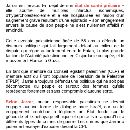
Jarrar est tenace. En dépit de son
état de santé précaire
–
elle souffre de multiples infarctus ischémiques,
d’hypercholestérolémie et a été hospitalisée en raison d’un
saignement grave résultant d’une épistaxis – son engagement
envers la cause de son peuple ne s’est nullement affaibli ni
amoindri.
Cette avocate palestinienne âgée de 55 ans a défendu un
discours politique qui fait largement défaut au milieu de la
dispute qui règne actuellement entre le Fatah, la plus grande
faction de l’Autorité palestinienne, en Cisjordanie occupée, et le
mouvement Hamas à Gaza.
En tant que membre du Conseil législatif palestinien (CLP) et
membre actif du Front populaire de libération de la Palestine
(FPLP), Jarrar a toujours défendu une politique qui ne soit pas
déconnectée du peuple et surtout des femmes qu’elle
représente fortement et sans compromis d’aucune sorte.
Selon Jarrar
, aucun responsable palestinien ne devrait
engager aucune forme de dialogue avec Israël, car un tel
engagement contribue à légitimer un État fondé sur le
génocide et le nettoyage ethnique et qui se livre aujourd’hui à
différents types de crimes de guerre. Les crimes que Jarrar a
justement essayé d’exposer devant la CPI.