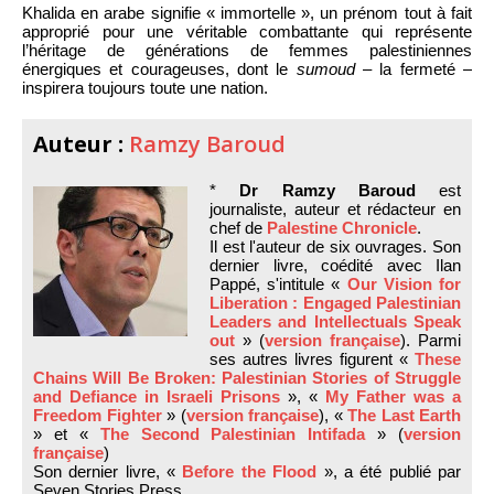
Khalida en arabe signifie « immortelle », un prénom tout à fait
approprié pour une véritable combattante qui représente
l’héritage de générations de femmes palestiniennes
énergiques et courageuses, dont le
sumoud
– la fermeté –
inspirera toujours toute une nation.
Auteur :
Ramzy Baroud
*
Dr Ramzy Baroud
est
journaliste, auteur et rédacteur en
chef de
Palestine Chronicle
.
Il est l'auteur de six ouvrages. Son
dernier livre, coédité avec Ilan
Pappé, s'intitule «
Our Vision for
Liberation : Engaged Palestinian
Leaders and Intellectuals Speak
out
» (
version française
). Parmi
ses autres livres figurent «
These
Chains Will Be Broken: Palestinian Stories of Struggle
and Defiance in Israeli Prisons
», «
My Father was a
Freedom Fighter
» (
version française
), «
The Last Earth
» et «
The Second Palestinian Intifada
» (
version
française
)
Son dernier livre, «
Before the Flood
», a été publié par
Seven Stories Press.