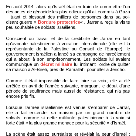
En août 2014, alors qu’Israël était en train de commettre l’un
des actes de génocide les plus odieux qu’il ait commis à Gaza
– tuant et blessant des milliers de personnes dans sa soi-
disant guerre «
Bordure protectrice
« , Jarrar a reçu la visite
peu souhaitée de soldats israéliens.
Conscient du travail et de la crédibilité de Jarrar en tant
qu’avocate palestinienne à vocation internationale (elle est la
représentante de la Palestine au Conseil de l’Europe), le
gouvernement israélien a lancé sa campagne de harcèlement
qui a abouti à son emprisonnement. Les soldats lui avaient
communiqué un
décret militaire
lui intimant l’ordre de quitter
sa maison à Al-Bireh, près de Ramallah, pour aller à Jéricho.
Comme il était impossible de faire taire sa voix, elle a été
arrêtée en avril de l’année suivante, marquant le début d’une
période de souffrance mais aussi de résistance, qui n’a pas
encore pris fin.
Lorsque l’armée israélienne est venue s’emparer de Jarrar,
elle a fait encercler sa maison par un grand nombre de
soldats, comme si cette militante palestinienne à la voix si
forte était « la plus grande menace pour la sécurité » d’Israël.
La scène était assez surréaliste et révélait la peur d’Israël :