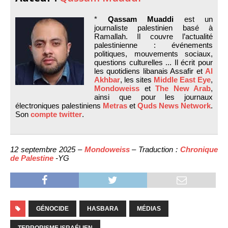
*
Qassam Muaddi
est un
journaliste palestinien basé à
Ramallah. Il couvre l’actualité
palestinienne : événements
politiques, mouvements sociaux,
questions culturelles ... Il écrit pour
les quotidiens libanais Assafir et
Al
Akhbar
, les sites
Middle East Eye
,
Mondoweiss
et
The New Arab
,
ainsi que pour les journaux
électroniques palestiniens
Metras
et
Quds News Network
.
Son
compte twitter
.
12 septembre 2025 –
Mondoweiss
– Traduction :
Chronique
de Palestine
-YG
GÉNOCIDE
HASBARA
MÉDIAS
TERRORISME ISRAÉLIEN