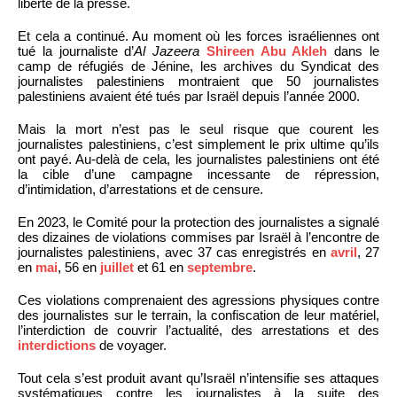
liberté de la presse.
Et cela a continué. Au moment où les forces israéliennes ont
tué la journaliste d’
Al Jazeera
Shireen Abu Akleh
dans le
camp de réfugiés de Jénine, les archives du Syndicat des
journalistes palestiniens montraient que 50 journalistes
palestiniens avaient été tués par Israël depuis l’année 2000.
Mais la mort n’est pas le seul risque que courent les
journalistes palestiniens, c’est simplement le prix ultime qu’ils
ont payé. Au-delà de cela, les journalistes palestiniens ont été
la cible d’une campagne incessante de répression,
d’intimidation, d’arrestations et de censure.
En 2023, le Comité pour la protection des journalistes a signalé
des dizaines de violations commises par Israël à l’encontre de
journalistes palestiniens, avec 37 cas enregistrés en
avril
, 27
en
mai
, 56 en
juillet
et 61 en
septembre
.
Ces violations comprenaient des agressions physiques contre
des journalistes sur le terrain, la confiscation de leur matériel,
l’interdiction de couvrir l’actualité, des arrestations et des
interdictions
de voyager.
Tout cela s’est produit avant qu’Israël n’intensifie ses attaques
systématiques contre les journalistes à la suite des