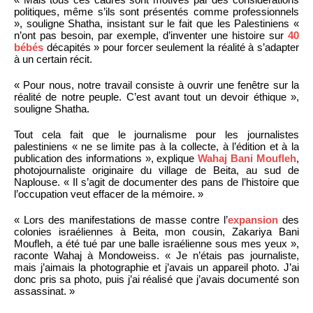
politiques, même s’ils sont présentés comme professionnels
», souligne Shatha, insistant sur le fait que les Palestiniens «
n’ont pas besoin, par exemple, d’inventer une histoire sur
40
bébés
décapités » pour forcer seulement la réalité à s’adapter
à un certain récit.
« Pour nous, notre travail consiste à ouvrir une fenêtre sur la
réalité de notre peuple. C’est avant tout un devoir éthique »,
souligne Shatha.
Tout cela fait que le journalisme pour les journalistes
palestiniens « ne se limite pas à la collecte, à l’édition et à la
publication des informations », explique
Wahaj Bani Moufleh
,
photojournaliste originaire du village de Beita, au sud de
Naplouse. « Il s’agit de documenter des pans de l’histoire que
l’occupation veut effacer de la mémoire. »
« Lors des manifestations de masse contre l’
expansion
des
colonies israéliennes à Beita, mon cousin, Zakariya Bani
Moufleh, a été tué par une balle israélienne sous mes yeux »,
raconte Wahaj à Mondoweiss. « Je n’étais pas journaliste,
mais j’aimais la photographie et j’avais un appareil photo. J’ai
donc pris sa photo, puis j’ai réalisé que j’avais documenté son
assassinat. »