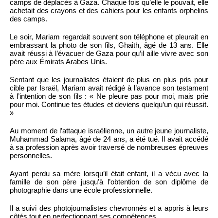
camps de déplacés à Gaza. Chaque fois qu’elle le pouvait, elle
achetait des crayons et des cahiers pour les enfants orphelins
des camps.
Le soir, Mariam regardait souvent son téléphone et pleurait en
embrassant la photo de son fils, Ghaith, âgé de 13 ans. Elle
avait réussi à l’évacuer de Gaza pour qu’il aille vivre avec son
père aux Émirats Arabes Unis.
Sentant que les journalistes étaient de plus en plus pris pour
cible par Israël, Mariam avait rédigé à l’avance son testament
à l’intention de son fils : « Ne pleure pas pour moi, mais prie
pour moi. Continue tes études et deviens quelqu’un qui réussit.
»
Au moment de l’attaque israélienne, un autre jeune journaliste,
Muhammad Salama, âgé de 24 ans, a été tué. Il avait accédé
à sa profession après avoir traversé de nombreuses épreuves
personnelles.
Ayant perdu sa mère lorsqu’il était enfant, il a vécu avec la
famille de son père jusqu’à l’obtention de son diplôme de
photographie dans une école professionnelle.
Il a suivi des photojournalistes chevronnés et a appris à leurs
côtés tout en perfectionnant ses compétences.