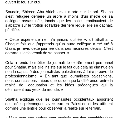
ouvert le feu sur eux.
Soudain, Shireen Abu Akleh gisait morte sur le sol. Shatha
s’est réfugiée derrière un arbre à moins d’un mètre de sa
collègue assassinée, tandis que les balles continuaient de
s’abattre sur le trottoir et l’arbre derrière lequel elle se cachait,
pétrifiée.
« Cette expérience ne m’a jamais quittée », dit Shatha. «
Chaque fois que j’apprends qu’un autre collègue a été tué à
Gaza, je revis cette journée dans ses moindres détails. C’est
comme si cela venait de se passer. »
Cela a rendu le métier de journaliste extrêmement personnel
pour Shatha, mais elle insiste sur le fait que cela ne diminue en
rien la capacité des journalistes palestiniens à faire preuve de
professionnalisme. « En tant que journalistes palestiniens,
nous connaissons mieux que quiconque la différence entre la
réalité de l’occupation et les idées préconçues qui la
définissent aux yeux du monde. »
Shatha explique que les journalistes occidentaux apportent
ces idées préconçues avec eux en Palestine et les utilisent
comme une lentille pour observer la réalité sur le terrain.
« Mais tous ces cadres sont motivés par des considérations