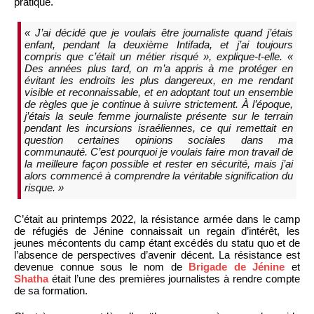
pratique.
« J’ai décidé que je voulais être journaliste quand j’étais
enfant, pendant la deuxième Intifada, et j’ai toujours
compris que c’était un métier risqué », explique-t-elle. «
Des années plus tard, on m’a appris à me protéger en
évitant les endroits les plus dangereux, en me rendant
visible et reconnaissable, et en adoptant tout un ensemble
de règles que je continue à suivre strictement. À l’époque,
j’étais la seule femme journaliste présente sur le terrain
pendant les incursions israéliennes, ce qui remettait en
question certaines opinions sociales dans ma
communauté. C’est pourquoi je voulais faire mon travail de
la meilleure façon possible et rester en sécurité, mais j’ai
alors commencé à comprendre la véritable signification du
risque. »
C’était au printemps 2022, la résistance armée dans le camp
de réfugiés de Jénine connaissait un regain d’intérêt, les
jeunes mécontents du camp étant excédés du statu quo et de
l’absence de perspectives d’avenir décent. La résistance est
devenue connue sous le nom de
Brigade de Jénine
et
Shatha
était l’une des premières journalistes à rendre compte
de sa formation.