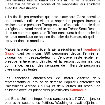
Des militants internationaux ont pris la mer en direction de
Gaza afin de défier le blocus et de manifester leur solidarité
avec les Palestiniens.
« La flottille pro-terroriste qui tente d’atteindre Gaza constitue
une tentative ridicule visant à saper les progrès fructueux
réalisés par le président Trump en vue d’une paix durable dans
la région », a vomi mardi le secrétaire au Trésor Scott Bessent
dans un communiqué. « Le Trésor continuera à démanteler les
réseaux mondiaux de soutien financier du Hamas, où qu’ils se
trouvent dans le monde. »
Malgré la prétendue trêve, Israël a régulièrement
bombardé
Gaza
, tuant au moins 880 personnes depuis l’entrée en
vigueur du « cessez-le-feu ». L’enclave reste également
presque entièrement détruite, et la reconstruction n’a pas
commencé, laissant des centaines de milliers de personnes
vivre sous des tentes.
Les sanctions américaines de mardi visaient deux
représentants du groupe de défense Popular Conference for
Palestinians Abroad (PCPA) et deux autres du réseau de
solidarité avec les prisonniers palestiniens
Samidoun
.
Les États-Unis ont imposé des sanctions à la PCPA en janvier
pour avoir soutenu les flottilles. Washington avait déjà inscrit