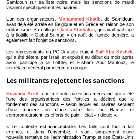
Samidoun sur sa liste noire, mais les sanctions de mardi
visaient spécifiquement les navires.
L’un des organisateurs,
Mohammed Khatib
, de Samidoun,
avait déjà été arrêté en Belgique et en Grèce en raison de son
militantisme. Sa collègue
Jaldia Abubakra
, qui avait participé
à la flottille « Global Sumud » en août de l’année dernière, a
également fait l’objet de sanctions.
Les représentants du PCPA visés étaient
Saif Abu Keshek
,
qui a été détenu par Israël et expulsé au début du mois après
avoir participé à la flottille, et Hisham Abu Mahfouz, le
secrétaire général par intérim du groupe.
Les militants rejettent les sanctions
Huwaida Arraf
, une militante palestino-américaine qui a été
l’une des organisatrices des flottilles, a déclaré que le
fondement des sanctions – selon lequel les navires seraient
d’une manière ou d’une autre liés au Hamas et
compromettraient les efforts de paix – était « ridicule ».
« Le contexte est inacceptable. Les faits sont tout à fait
erronés, et dans l’ensemble, il s’agit simplement d’une
nouvelle tentative de l’administration Trump et des États-Unis