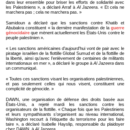
dans leur ensemble pour briser les efforts de solidarité avec
les Palestiniens », a déclaré Arraf à
Al Jazeera
. « Et cela ne
marchera pas ; cela ne marchera pas. »
Samidoun a déclaré que les sanctions contre Khatib et
Abubakra constituent « la dernière manifestation de la
guerre
génocidaire
que mènent actuellement les États-Unis contre le
peuple palestinien ».
« Les sanctions américaines d’aujourd’hui vont de pair avec le
piratage israélien de la flottille Global Sumud et de la flottille de
la liberté, ainsi qu’avec l’enlèvement de centaines de militants
internationaux en mer », a déclaré le groupe à
Al Jazeera
dans
un communiqué.
« Toutes ces sanctions visant les organisations palestiniennes,
et pas seulement celles qui nous visent, constituent une
complicité de génocide. »
DAWN, une organisation de défense des droits basée aux
États-Unis, a rejeté mardi les sanctions contre les
organisateurs de la flottille. « Chaque fois que les Palestiniens
et leurs sympathisants s’organisent au niveau international,
Washington recourt à l’étiquette du terrorisme pour les faire
taire », a déclaré Isabelle Hayslip, responsable du plaidoyer
chez DAWN, à
Al Jazeera
.