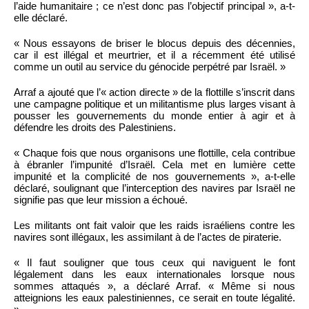
l’aide humanitaire ; ce n’est donc pas l’objectif principal », a-t-
elle déclaré.
« Nous essayons de briser le blocus depuis des décennies,
car il est illégal et meurtrier, et il a récemment été utilisé
comme un outil au service du génocide perpétré par Israël. »
Arraf a ajouté que l’« action directe » de la flottille s’inscrit dans
une campagne politique et un militantisme plus larges visant à
pousser les gouvernements du monde entier à agir et à
défendre les droits des Palestiniens.
« Chaque fois que nous organisons une flottille, cela contribue
à ébranler l’impunité d’Israël. Cela met en lumière cette
impunité et la complicité de nos gouvernements », a-t-elle
déclaré, soulignant que l’interception des navires par Israël ne
signifie pas que leur mission a échoué.
Les militants ont fait valoir que les raids israéliens contre les
navires sont illégaux, les assimilant à de l’actes de piraterie.
« Il faut souligner que tous ceux qui naviguent le font
légalement dans les eaux internationales lorsque nous
sommes attaqués », a déclaré Arraf. « Même si nous
atteignions les eaux palestiniennes, ce serait en toute légalité.