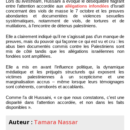
Lors du
livestream
, Hussaini a évoqué le déséquilibre flagrant
entre l’attention accordée aux
allégations infondées
d’Israël
concernant des viols de masse le 7 octobre et les preuves
abondantes et documentées de violences sexuelles
systématiques, notamment de viols, de tortures et de
mutilations, à l’encontre de détenus palestiniens.
Elle a clairement indiqué qu’il ne s’agissait pas d’un manque de
preuves, mais du pouvoir qui façonne ce qui est vu et cru : les
abus bien documentés commis contre les Palestiniens sont
mis de côté tandis que les allégations israéliennes non
fondées sont amplifiées.
Elle a mis en avant l’influence politique, la dynamique
médiatique et les préjugés structurels qui exposent les
victimes palestiniennes à un scepticisme et une
marginalisation accrus – même lorsque leurs témoignages
sont cohérents, corroborés et accablants.
Comme l’a dit Hussaini, « ce que nous constatons, c’est une
disparité dans l’attention accordée, et non dans les faits
disponibles ».
Auteur :
Tamara Nassar