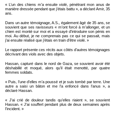
« L’un des chiens m’a ensuite violé, pénétrant mon anus de
manière dressée pendant que j’étais battu », a déclaré Amir, 35
ans.
Dans un autre témoignage, A.S., également âgé de 35 ans, se
souvient que ses ravisseurs « m’ont forcé à m’allonger, et un
chien est monté sur moi et a essayé d’introduire son pénis en
moi. Au début, je ne comprenais pas ce qui se passait, mais
j’ai ensuite réalisé que j’étais en train d’être violé. »
Le rapport présente ces récits aux côtés d’autres témoignages
décrivant des viols avec des objets.
Hassan, capturé dans le nord de Gaza, se souvient avoir été
déshabillé et moqué, alors qu’il était menotté, par quatre
femmes soldats.
« Puis, l’une d’elles m’a poussé et je suis tombé par terre. Une
autre a saisi un bâton et me l’a enfoncé dans l’anus », a
déclaré Hassan.
« J’ai crié de douleur tandis qu’elles riaient », se souvient
Hassan. « J’ai souffert pendant plus de deux semaines après
l’incident. »