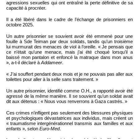
agressions sexuelles qui ont entraîné la perte définitive de sa
capacité à procréer.
Il a été libéré dans le cadre de l’échange de prisonniers en
octobre 2025.
Un autre prisonnier se souvient avoir été emmené pour une
fouille à Sde Teiman par deux soldats, tandis qu’un troisième
lui murmurait des menaces de viol à l’oreille. « Je pensais que
ce n’était qu’une menace, mais j’ai été choqué lorsqu’il a
baissé mon pantalon et enfoncé la matraque dans mon anus
», a-t-il déclaré à
Addameer
.
« J’ai souffert pendant deux mois et je ne pouvais pas aller aux
toilettes pour aller à la selle sans traitement. »
Un autre prisonnier, identifié comme O.H., a rapporté avoir été
agressé de la même manière. Il se souvient qu’un soldat avait
dit aux détenus : « Nous vous renverrons à Gaza castrés. »
Ces crimes n’infligent pas seulement des blessures physiques
et psychologiques dévastatrices aux individus, mais créent un
« traumatisme intergénérationnel transmis aux familles et aux
enfants », selon
Euro-Med
.