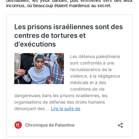
déshabillés, les yeux bandés, puis emmenés vers des lieux
inconnus, où beaucoup étaient maintenus au secret.