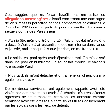
Cela suggère que les forces israéliennes ont utilisé les
allégations mensongères
d’Israël concernant une campagne
de viols massifs perpétrée par des combattants palestiniens le
7 octobre 2023 comme prétexte pour commettre des crimes
sexuels contre des Palestiniens.
« J’ai nié être même entré en Israël. Puis un soldat m’a violé »,
a déclaré Wajdi. « J’ai ressenti une douleur intense dans l’anus
et j’ai crié, mais chaque fois que je criais, on me frappait. »
« Le soldat est parti après avoir éjaculé en moi. On m’a laissé
dans une position humiliante. Je souhaitais mourir. Je saignais
», a raconté Wajdi.
« Plus tard, ils m’ont détaché et ont amené un chien, qui m’a
également violé. »
De nombreux survivants ont également rapporté avoir été
violés par des chiens, ou avoir été témoins d’autres détenus
agressés de cette manière, décrivant les animaux comme
semblant avoir été dressés à cette fin et utilisés délibérément
par les soldats dans les lieux de détention.