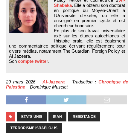
Policy Fellow et codirectrice d'
Al-
Shabaka
. Elle a obtenu son doctorat
en politique du Moyen-Orient à
l'Université d'Exeter, où elle a
enseigné en premier cycle et est
chercheur honoraire.
En plus de son travail universitaire
axé sur les études autochtones et
l'histoire orale, elle est également
une commentatrice politique écrivant régulièrement pour
divers médias, notamment The Guardian, Foreign Policy et
Al Jazeera.
Son
compte twitter
.
29 mars 2026 –
Al-Jazeera
– Traduction :
Chronique de
Palestine
– Dominique Muselet
ETATS-UNIS
IRAN
RESISTANCE
TERRORISME ISRAÉLO-US