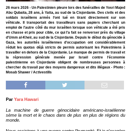
26 mars 2026 - Un Palestinien pleure lors des funérailles de Yosri Majed
Abu Qubaita, 28 ans, à Yatta, au sud de la Cisjordanie. Des civils et des
soldats israéliens armés l’ont tué en tirant directement sur son
véhicule. Il transportait des travailleurs sans papiers cherchant un
emploi de l'autre côté du mur israélien lorsque son véhicule a été pris
en chasse et pris pour cible, ce qui l'a fait se renverser près du village
d'Umm al-Kheir, au sud de la Cisjordanie. Depuis le début du génocide à
Gaza, les autorités israéliennes d'occupation ont considérablement
réduit les quotas déjà stricts de permis autorisant les Palestiniens à
travailler en dehors de la Cisjordanie. Le manque de permis de travail et
la répression générale menée par Israël contre l'économie
palestinienne en Cisjordanie obligent de nombreuses personnes à
chercher du travail par des moyens dangereux et dits illégaux - Photo :
Mosab Shawer / Activestills
Par
Yara Hawari
La machine de guerre génocidaire américano-israélienne
sème la mort et le chaos dans de plus en plus de régions du
monde.
Nous assistons à une guerre contre l’humanité. Et je n’exagère