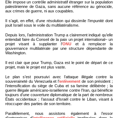
Elle impose un contrôle administratif étranger sur la population
palestinienne de Gaza, sans aucune référence au génocide,
aux crimes de guerre, ni aux coupables.
Il s’agit, en effet, d’une résolution qui dissimile l’impunité dont
jouit Israël sous le voile du multilatéralisme.
Depuis lors, l’administration Trump a clairement indiqué qu’elle
entendait faire du Conseil de la paix un projet international– un
projet visant à supplanter l’
ONU
et à remplacer la
gouvernance multilatérale par une structure dépendante de
Washington.
Il est clair que pour Trump, Gaza est le point de départ de ce
projet, mais le projet est plus vaste.
Le plan s’est poursuivi avec l’attaque illégale contre la
souveraineté du Venezuela et l’
enlèvement
de son président ;
l’intensification du siège de Cuba et sa famine délibérée ; la
guerre illégale américano-israélienne contre l’Iran, qui bénéficie
toujours d’une couverture diplomatique de la part de nombreux
États occidentaux ; l’assaut d’Israël contre le Liban, visant à
réoccuper des parties de son territoire.
Parallèlement, nous assistons également à l’essor
d’entreprises d’
intelligence artificielle
impliquées dans le