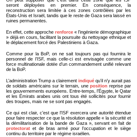
seront déployées en premier. En conséquence, la
reconstruction sera limitée à ces zones contrôlées par les
États-Unis et Israël, tandis que le reste de Gaza sera laissé en
ruines permanentes.
En effet, cette approche
renforce
« l’ingénierie démographique
» déjà en cours, facilitant la poursuite du nettoyage ethnique et
le déplacement forcé des Palestiniens à Gaza.
Comme pour la BoP, on ne sait toujours pas qui fournira le
personnel de l’ISF, mais celle-ci est envisagée comme une
force multinationale dotée d’un commandement unifié relevant
de la BoP.
L’administration Trump a clairement
indiqué
qu’il n’y aurait pas
de soldats américains sur le terrain, une
position
reprise par
les gouvernements européens. Entre-temps, l’Égypte, le Qatar
et les Émirats arabes unis ont tous été sollicités pour fournir
des troupes, mais ne se sont pas engagés.
Ce qui est clair, c’est que l’ISF exercera une autorité étendue
pour faire respecter ce que la résolution appelle « la sécurité et
la démilitarisation de la bande de Gaza », servant en fait de
protectorat
et de bras armé pour l’occupation et le siège
continu du territoire par le régime israélien.