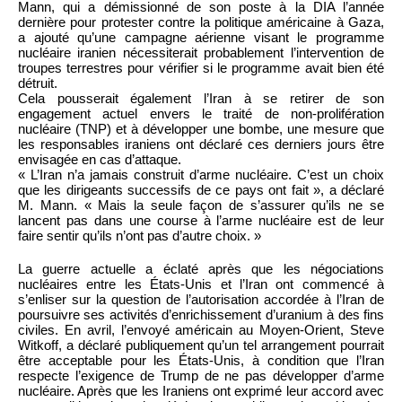
Mann, qui a démissionné de son poste à la DIA l’année
dernière pour protester contre la politique américaine à Gaza,
a ajouté qu’une campagne aérienne visant le programme
nucléaire iranien nécessiterait probablement l’intervention de
troupes terrestres pour vérifier si le programme avait bien été
détruit.
Cela pousserait également l’Iran à se retirer de son
engagement actuel envers le traité de non-prolifération
nucléaire (TNP) et à développer une bombe, une mesure que
les responsables iraniens ont déclaré ces derniers jours être
envisagée en cas d’attaque.
« L’Iran n’a jamais construit d’arme nucléaire. C’est un choix
que les dirigeants successifs de ce pays ont fait », a déclaré
M. Mann. « Mais la seule façon de s’assurer qu’ils ne se
lancent pas dans une course à l’arme nucléaire est de leur
faire sentir qu’ils n’ont pas d’autre choix. »
La guerre actuelle a éclaté après que les négociations
nucléaires entre les États-Unis et l’Iran ont commencé à
s’enliser sur la question de l’autorisation accordée à l’Iran de
poursuivre ses activités d’enrichissement d’uranium à des fins
civiles. En avril, l’envoyé américain au Moyen-Orient, Steve
Witkoff, a déclaré publiquement qu’un tel arrangement pourrait
être acceptable pour les États-Unis, à condition que l’Iran
respecte l’exigence de Trump de ne pas développer d’arme
nucléaire. Après que les Iraniens ont exprimé leur accord avec