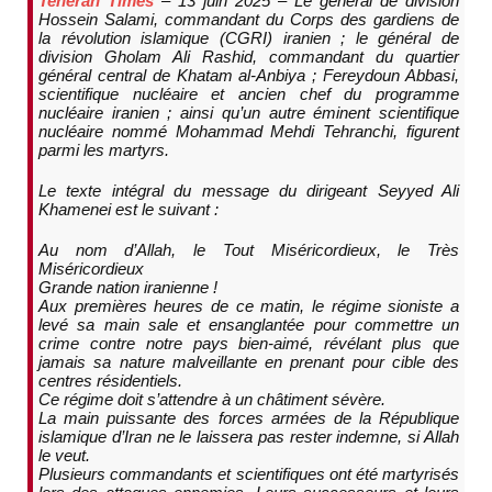
Teheran Times
– 13 juin 2025 – Le général de division
Hossein Salami, commandant du Corps des gardiens de
la révolution islamique (CGRI) iranien ; le général de
division Gholam Ali Rashid, commandant du quartier
général central de Khatam al-Anbiya ; Fereydoun Abbasi,
scientifique nucléaire et ancien chef du programme
nucléaire iranien ; ainsi qu’un autre éminent scientifique
nucléaire nommé Mohammad Mehdi Tehranchi, figurent
parmi les martyrs.
Le texte intégral du message du dirigeant Seyyed Ali
Khamenei est le suivant :
Au nom d’Allah, le Tout Miséricordieux, le Très
Miséricordieux
Grande nation iranienne !
Aux premières heures de ce matin, le régime sioniste a
levé sa main sale et ensanglantée pour commettre un
crime contre notre pays bien-aimé, révélant plus que
jamais sa nature malveillante en prenant pour cible des
centres résidentiels.
Ce régime doit s’attendre à un châtiment sévère.
La main puissante des forces armées de la République
islamique d’Iran ne le laissera pas rester indemne, si Allah
le veut.
Plusieurs commandants et scientifiques ont été martyrisés