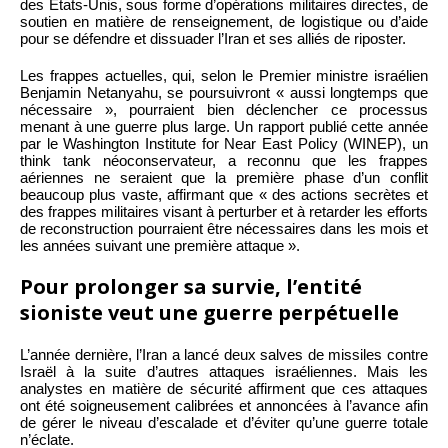
des États-Unis, sous forme d’opérations militaires directes, de
soutien en matière de renseignement, de logistique ou d’aide
pour se défendre et dissuader l’Iran et ses alliés de riposter.
Les frappes actuelles, qui, selon le Premier ministre israélien
Benjamin Netanyahu, se poursuivront « aussi longtemps que
nécessaire », pourraient bien déclencher ce processus
menant à une guerre plus large. Un rapport publié cette année
par le Washington Institute for Near East Policy (WINEP), un
think tank néoconservateur, a reconnu que les frappes
aériennes ne seraient que la première phase d’un conflit
beaucoup plus vaste, affirmant que « des actions secrètes et
des frappes militaires visant à perturber et à retarder les efforts
de reconstruction pourraient être nécessaires dans les mois et
les années suivant une première attaque ».
Pour prolonger sa survie, l’entité
sioniste veut une guerre perpétuelle
L’année dernière, l’Iran a lancé deux salves de missiles contre
Israël à la suite d’autres attaques israéliennes. Mais les
analystes en matière de sécurité affirment que ces attaques
ont été soigneusement calibrées et annoncées à l’avance afin
de gérer le niveau d’escalade et d’éviter qu’une guerre totale
n’éclate.