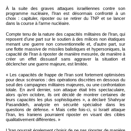
À la suite des graves attaques israéliennes contre son
programme nucléaire, l’Iran est désormais confronté à un
choix : capituler, riposter ou se retirer du TNP et se lancer
dans la course à l’arme nucléaire.
Compte tenu de la nature des capacités militaires de l’Iran, qui
reposent d’une part sur le soutien à des milices non étatiques
menant une guerre non conventionnelle et, d’autre part, sur
une flotte massive de missiles balistiques et hypersoniques, la
capacité de l’Iran à riposter de manière mesurée, de manière à
créer un effet dissuasif sans aggraver la situation et
déclencher une guerre majeure, est limitée.
« Les capacités de frappe de l’Iran sont fortement optimisées
pour deux scénarios : des opérations discrètes en dessous du
seuil des campagnes militaires majeures, ou une confrontation
totale. En avril dernier, son attaque était très spectaculaire,
alors qu’en octobre, ils ont décidé de montrer certaines de
leurs capacités les plus sophistiquées », a déclaré Shahryar
Pasandideh, analyste en sécurité spécialisé dans les
questions de défense. « Mais cette fois-ci, si Israël attaque
l’Iran, les Iraniens pourraient riposter en visant des cibles
qualitativement différentes. »
L’Iran pourrait également choisir de ne pas riposter de manière