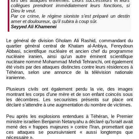
lors des attaques ennemies. Leurs successeurs et leurs
collègues prendront immédiatement leurs fonctions, si
Dieu le veut.
Par ce crime, le régime sioniste s’est préparé un destin
amer et douloureux, qu’il subira à coup sûr.
Seyyed Ali Khamenei
Le général de division Gholam Ali Rashid, commandant du
quartier général central de Khatam al-Anbiya, Fereydoun
Abbasi, scientifique nucléaire et ancien chef du programme
nucléaire iranien, ainsi qu’un autre éminent scientifique
nucléaire nommé Mohammad Mehdi Tehranchi, ont également
été visés par des attaques distinctes contre leurs résidences à
Téhéran, selon une annonce de la télévision nationale
iranienne.
Plusieurs civils ont également perdu la vie, des images
montrant les corps d’une mère et de son enfant coincés sous
les décombres. Les secouristes présents sur place ont
déclaré s’attendre à une augmentation du nombre de victimes.
Peu après les explosions entendues à Téhéran, le Premier
ministre israélien Benjamin Netanyahu a déclaré qu’Israël avait
mené des « frappes majeures » contre l’Iran, promettant que
ces attaques se poursuivraient « aussi longtemps que
nécessaire ».