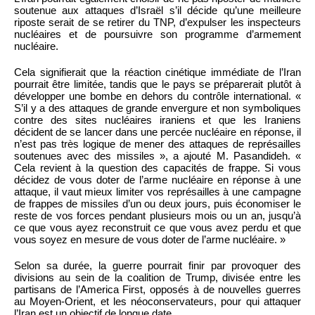
soutenue aux attaques d’Israël s’il décide qu’une meilleure
riposte serait de se retirer du TNP, d’expulser les inspecteurs
nucléaires et de poursuivre son programme d’armement
nucléaire.
Cela signifierait que la réaction cinétique immédiate de l’Iran
pourrait être limitée, tandis que le pays se préparerait plutôt à
développer une bombe en dehors du contrôle international. «
S’il y a des attaques de grande envergure et non symboliques
contre des sites nucléaires iraniens et que les Iraniens
décident de se lancer dans une percée nucléaire en réponse, il
n’est pas très logique de mener des attaques de représailles
soutenues avec des missiles », a ajouté M. Pasandideh. «
Cela revient à la question des capacités de frappe. Si vous
décidez de vous doter de l’arme nucléaire en réponse à une
attaque, il vaut mieux limiter vos représailles à une campagne
de frappes de missiles d’un ou deux jours, puis économiser le
reste de vos forces pendant plusieurs mois ou un an, jusqu’à
ce que vous ayez reconstruit ce que vous avez perdu et que
vous soyez en mesure de vous doter de l’arme nucléaire. »
Selon sa durée, la guerre pourrait finir par provoquer des
divisions au sein de la coalition de Trump, divisée entre les
partisans de l’America First, opposés à de nouvelles guerres
au Moyen-Orient, et les néoconservateurs, pour qui attaquer
l’Iran est un objectif de longue date.