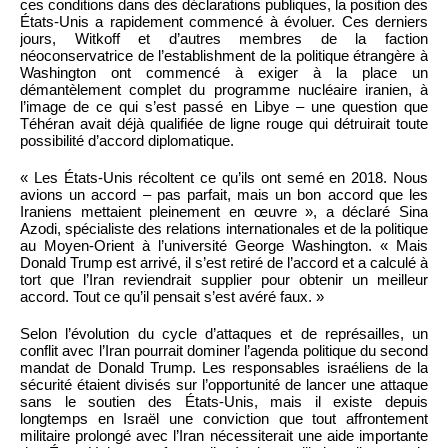
ces conditions dans des déclarations publiques, la position des
États-Unis a rapidement commencé à évoluer. Ces derniers
jours, Witkoff et d’autres membres de la faction
néoconservatrice de l’establishment de la politique étrangère à
Washington ont commencé à exiger à la place un
démantèlement complet du programme nucléaire iranien, à
l’image de ce qui s’est passé en Libye – une question que
Téhéran avait déjà qualifiée de ligne rouge qui détruirait toute
possibilité d’accord diplomatique.
« Les États-Unis récoltent ce qu’ils ont semé en 2018. Nous
avions un accord – pas parfait, mais un bon accord que les
Iraniens mettaient pleinement en œuvre », a déclaré Sina
Azodi, spécialiste des relations internationales et de la politique
au Moyen-Orient à l’université George Washington. « Mais
Donald Trump est arrivé, il s’est retiré de l’accord et a calculé à
tort que l’Iran reviendrait supplier pour obtenir un meilleur
accord. Tout ce qu’il pensait s’est avéré faux. »
Selon l’évolution du cycle d’attaques et de représailles, un
conflit avec l’Iran pourrait dominer l’agenda politique du second
mandat de Donald Trump. Les responsables israéliens de la
sécurité étaient divisés sur l’opportunité de lancer une attaque
sans le soutien des États-Unis, mais il existe depuis
longtemps en Israël une conviction que tout affrontement
militaire prolongé avec l’Iran nécessiterait une aide importante