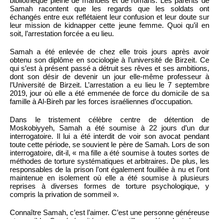
bibliothèque pleine de manuels et de romans. Les parents de
Samah racontent que les regards que les soldats ont
échangés entre eux reflétaient leur confusion et leur doute sur
leur mission de kidnapper cette jeune femme. Quoi qu’il en
soit, l’arrestation forcée a eu lieu.
Samah a été enlevée de chez elle trois jours après avoir
obtenu son diplôme en sociologie à l’université de Birzeit. Ce
qui s’est à présent passé a détruit ses rêves et ses ambitions,
dont son désir de devenir un jour elle-même professeur à
l’Université de Birzeit. L’arrestation a eu lieu le 7 septembre
2019, jour où elle a été emmenée de force du domicile de sa
famille à Al-Bireh par les forces israéliennes d’occupation.
Dans le tristement célèbre centre de détention de
Moskobiyyeh, Samah a été soumise à 22 jours d’un dur
interrogatoire. Il lui a été interdit de voir son avocat pendant
toute cette période, se souvient le père de Samah. Lors de son
interrogatoire, dit-il, « ma fille a été soumise à toutes sortes de
méthodes de torture systématiques et arbitraires. De plus, les
responsables de la prison l’ont également fouillée à nu et l’ont
maintenue en isolement où elle a été soumise à plusieurs
reprises à diverses formes de torture psychologique, y
compris la privation de sommeil ».
Connaître Samah, c’est l’aimer. C’est une personne généreuse