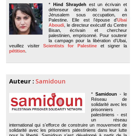
*
Hind Shraydeh
est un écrivain et
défenseur des droits humains à
Jérusalem sous occupation, en
Palestine. Elle est l'épouse d'
Ubai
Aboudi
, le directeur exécutif du Centre
Bisan, écrivain et chercheur
palestinien, emprisonné. Pour soutenir
la campagn pour la libération d'Ubai,
veuillez visiter
Scientists for Palestine
et signer la
pétition
.
Auteur :
Samidoun
*
Samidoun
- le
Réseau de
solidarité avec les
prisonniers
palestiniens - est
un réseau
international qui s'efforce de construire un mouvement de
solidarité avec les prisonniers palestiniens dans leur lutte
pour la liberté. Samidoun s'est développé à partir de la