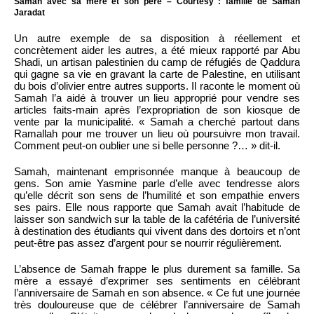
Samah avec sa mère et son père – Courtesy : famille de Samah
Jaradat
Un autre exemple de sa disposition à réellement et
concrètement aider les autres, a été mieux rapporté par Abu
Shadi, un artisan palestinien du camp de réfugiés de Qaddura
qui gagne sa vie en gravant la carte de Palestine, en utilisant
du bois d’olivier entre autres supports. Il raconte le moment où
Samah l’a aidé à trouver un lieu approprié pour vendre ses
articles faits-main après l’expropriation de son kiosque de
vente par la municipalité. « Samah a cherché partout dans
Ramallah pour me trouver un lieu où poursuivre mon travail.
Comment peut-on oublier une si belle personne ?… » dit-il.
Samah, maintenant emprisonnée manque à beaucoup de
gens. Son amie Yasmine parle d’elle avec tendresse alors
qu’elle décrit son sens de l’humilité et son empathie envers
ses pairs. Elle nous rapporte que Samah avait l’habitude de
laisser son sandwich sur la table de la cafétéria de l’université
à destination des étudiants qui vivent dans des dortoirs et n’ont
peut-être pas assez d’argent pour se nourrir régulièrement.
L’absence de Samah frappe le plus durement sa famille. Sa
mère a essayé d’exprimer ses sentiments en célébrant
l’anniversaire de Samah en son absence. « Ce fut une journée
très douloureuse que de célébrer l’anniversaire de Samah