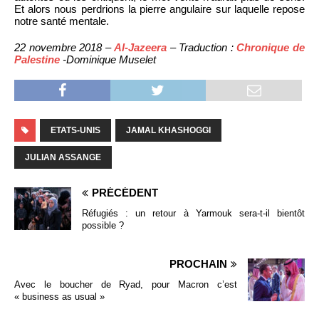
Et alors nous perdrions la pierre angulaire sur laquelle repose
notre santé mentale.
22 novembre 2018 –
Al-Jazeera
– Traduction :
Chronique de
Palestine
-Dominique Muselet
ETATS-UNIS
JAMAL KHASHOGGI
JULIAN ASSANGE
PRÉCÉDENT
Réfugiés : un retour à Yarmouk sera-t-il bientôt
possible ?
PROCHAIN
Avec le boucher de Ryad, pour Macron c’est
« business as usual »