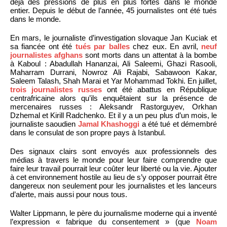
déjà des pressions de plus en plus fortes dans le monde
entier. Depuis le début de l’année, 45 journalistes ont été tués
dans le monde.
En mars, le journaliste d’investigation slovaque Jan Kuciak et
sa fiancée ont été
tués par balles
chez eux. En avril,
neuf
journalistes afghans
sont morts dans un attentat à la bombe
à Kaboul : Abadullah Hananzai, Ali Saleemi, Ghazi Rasooli,
Maharram Durrani, Nowroz Ali Rajabi, Sabawoon Kakar,
Saleem Talash, Shah Marai et Yar Mohammad Tokhi. En juillet,
trois journalistes russes
ont été abattus en République
centrafricaine alors qu’ils enquêtaient sur la présence de
mercenaires russes : Aleksandr Rastorguyev, Orkhan
Dzhemal et Kirill Radchenko. Et il y a un peu plus d’un mois, le
journaliste saoudien
Jamal Khashoggi
a été tué et démembré
dans le consulat de son propre pays à Istanbul.
Des signaux clairs sont envoyés aux professionnels des
médias à travers le monde pour leur faire comprendre que
faire leur travail pourrait leur coûter leur liberté ou la vie. Ajouter
à cet environnement hostile au lieu de s’y opposer pourrait être
dangereux non seulement pour les journalistes et les lanceurs
d’alerte, mais aussi pour nous tous.
Walter Lippmann, le père du journalisme moderne qui a inventé
l’expression « fabrique du consentement » (que
Noam