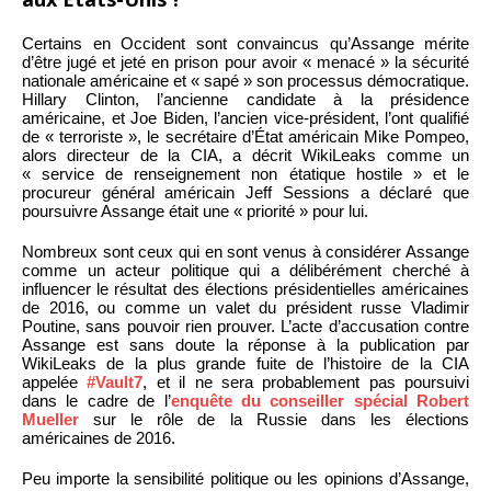
Certains en Occident sont convaincus qu’Assange mérite
d’être jugé et jeté en prison pour avoir « menacé » la sécurité
nationale américaine et « sapé » son processus démocratique.
Hillary Clinton, l’ancienne candidate à la présidence
américaine, et Joe Biden, l’ancien vice-président, l’ont qualifié
de « terroriste », le secrétaire d’État américain Mike Pompeo,
alors directeur de la CIA, a décrit WikiLeaks comme un
« service de renseignement non étatique hostile » et le
procureur général américain Jeff Sessions a déclaré que
poursuivre Assange était une « priorité » pour lui.
Nombreux sont ceux qui en sont venus à considérer Assange
comme un acteur politique qui a délibérément cherché à
influencer le résultat des élections présidentielles américaines
de 2016, ou comme un valet du président russe Vladimir
Poutine, sans pouvoir rien prouver. L’acte d’accusation contre
Assange est sans doute la réponse à la publication par
WikiLeaks de la plus grande fuite de l’histoire de la CIA
appelée
#Vault7
, et il ne sera probablement pas poursuivi
dans le cadre de l’
enquête du conseiller spécial Robert
Mueller
sur le rôle de la Russie dans les élections
américaines de 2016.
Peu importe la sensibilité politique ou les opinions d’Assange,