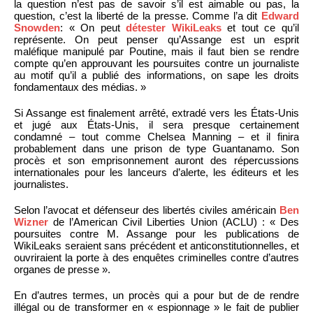
la question n’est pas de savoir s’il est aimable ou pas, la
question, c’est la liberté de la presse. Comme l’a dit
Edward
Snowden
: « On peut
détester WikiLeaks
et tout ce qu’il
représente. On peut penser qu’Assange est un esprit
maléfique manipulé par Poutine, mais il faut bien se rendre
compte qu’en approuvant les poursuites contre un journaliste
au motif qu’il a publié des informations, on sape les droits
fondamentaux des médias. »
Si Assange est finalement arrêté, extradé vers les États-Unis
et jugé aux États-Unis, il sera presque certainement
condamné – tout comme Chelsea Manning – et il finira
probablement dans une prison de type Guantanamo. Son
procès et son emprisonnement auront des répercussions
internationales pour les lanceurs d’alerte, les éditeurs et les
journalistes.
Selon l’avocat et défenseur des libertés civiles américain
Ben
Wizner
de l’American Civil Liberties Union (ACLU) : « Des
poursuites contre M. Assange pour les publications de
WikiLeaks seraient sans précédent et anticonstitutionnelles, et
ouvriraient la porte à des enquêtes criminelles contre d’autres
organes de presse ».
En d’autres termes, un procès qui a pour but de de rendre
illégal ou de transformer en « espionnage » le fait de publier