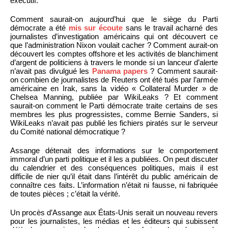
exécutif.
Comment saurait-on aujourd’hui que le siège du Parti
démocrate a été
mis sur écoute
sans le travail acharné des
journalistes d’investigation américains qui ont découvert ce
que l’administration Nixon voulait cacher ? Comment aurait-on
découvert les comptes offshore et les activités de blanchiment
d’argent de politiciens à travers le monde si un lanceur d’alerte
n’avait pas divulgué les
Panama papers
? Comment saurait-
on combien de journalistes de Reuters ont été tués par l’armée
américaine en Irak, sans la vidéo « Collateral Murder » de
Chelsea Manning, publiée par WikiLeaks ? Et comment
saurait-on comment le Parti démocrate traite certains de ses
membres les plus progressistes, comme Bernie Sanders, si
WikiLeaks n’avait pas publié les fichiers piratés sur le serveur
du Comité national démocratique ?
Assange détenait des informations sur le comportement
immoral d’un parti politique et il les a publiées. On peut discuter
du calendrier et des conséquences politiques, mais il est
difficile de nier qu’il était dans l’intérêt du public américain de
connaître ces faits. L’information n’était ni fausse, ni fabriquée
de toutes pièces ; c’était la vérité.
Un procès d’Assange aux États-Unis serait un nouveau revers
pour les journalistes, les médias et les éditeurs qui subissent