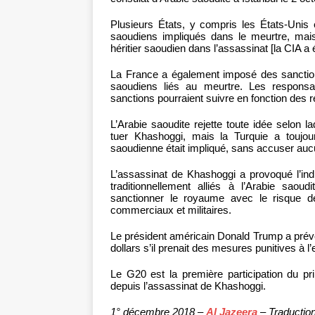
Plusieurs États, y compris les États-Unis
saoudiens impliqués dans le meurtre, mais
héritier saoudien dans l’assassinat [la CIA a
La France a également imposé des sanction
saoudiens liés au meurtre. Les responsa
sanctions pourraient suivre en fonction des r
L’Arabie saoudite rejette toute idée selon 
tuer Khashoggi, mais la Turquie a toujour
saoudienne était impliqué, sans accuser auc
L’assassinat de Khashoggi a provoqué l’ind
traditionnellement alliés à l’Arabie saou
sanctionner le royaume avec le risque de 
commerciaux et militaires.
Le président américain Donald Trump a préve
dollars s’il prenait des mesures punitives à l
Le G20 est la première participation du 
depuis l’assassinat de Khashoggi.
1° décembre 2018 –
Al Jazeera
– Traductio