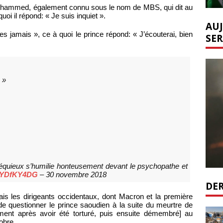
Mohammed, également connu sous le nom de MBS, qui dit au
uoi il répond: « Je suis inquiet ».
AUJ
 jamais », ce à quoi le prince répond: « J’écouterai, bien
SER
 »
séquieux s’humilie honteusement devant le psychopathe et
EZYDfKY4DG
– 30 novembre 2018
DER
ais les dirigeants occidentaux, dont Macron et la première
de questionner le prince saoudien à la suite du meurtre de
ment après avoir été torturé, puis ensuite démembré] au
obre.