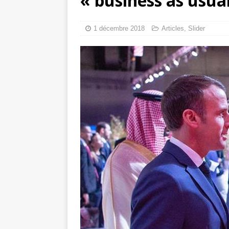
« business as usua
tueries
[ 4 août 
Gaza : les Isra
1 décembre 2018
Articles
,
Slider
crise sanitaire 