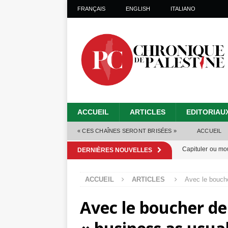
FRANÇAIS
ENGLISH
ITALIANO
ACCUEIL
ARTICLES
EDITORIAU
« CES CHAÎNES SERONT BRISÉES »
ACCUEIL
Capituler ou mo
DERNIÈRES NOUVELLES
6 août 2026 ]
ACCUEIL
ARTICLES
Avec le bouch
Mille jours de gé
Avec le boucher de
Les Israéliens 
Alors que Trump