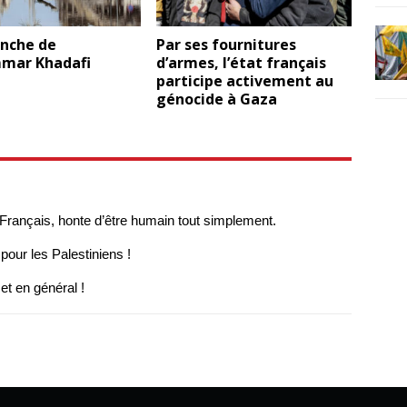
anche de
Par ses fournitures
mar Khadafi
d’armes, l’état français
participe activement au
génocide à Gaza
 Français, honte d’être humain tout simplement.
 pour les Palestiniens !
et en général !