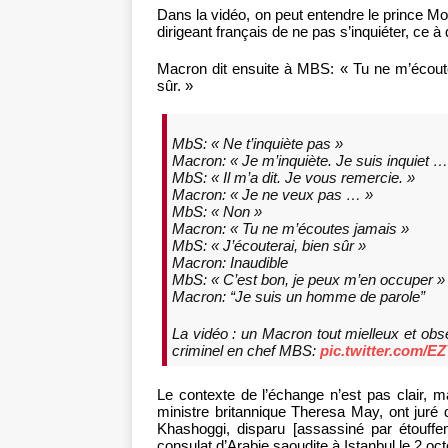
Dans la vidéo, on peut entendre le prince 
dirigeant français de ne pas s’inquiéter, ce à q
Macron dit ensuite à MBS: « Tu ne m’écoutes
sûr. »
MbS: « Ne t’inquiète pas »
Macron: « Je m’inquiète. Je suis inquiet …
MbS: « Il m’a dit. Je vous remercie. »
Macron: « Je ne veux pas … »
MbS: « Non »
Macron: « Tu ne m’écoutes jamais »
MbS: « J’écouterai, bien sûr »
Macron: Inaudible
MbS: « C’est bon, je peux m’en occuper »
Macron: “Je suis un homme de parole”
La vidéo : un Macron tout mielleux et ob
criminel en chef MBS:
pic.twitter.com/
Le contexte de l’échange n’est pas clair, m
ministre britannique Theresa May, ont juré 
Khashoggi, disparu [assassiné par étouffe
consulat d’Arabie saoudite à Istanbul le 2 oct