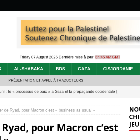
Friday 07 August 2026
Dernière mise à jour:
6h:45 AM GMT
X
AL-SHABAKA
BDS
GAZA
CISJORDANIE
PRÉSENTATION ET APPEL À TRADUCTEURS
urir : le « processus de paix » à Gaza et la propagande occidentale
[
NO
er de Ryad, pour Macron c’est « business as usual »
nocide : l’histoire de Gaza au-delà des chiffres
[ 5 août 2026 ]
CHI
JEU
 Ryad, pour Macron c’est
effacent les preuves du génocide à Gaza
[ 4 août 2026 ]
 annonce un « accord de paix » à Gaza, les Israéliens multiplie les