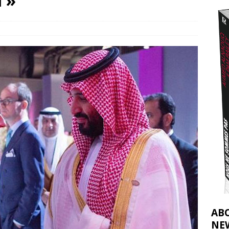
l »
2026 ]
éliens bombardent des entrepôts de médicaments, aggravant ainsi la
déjà dramatique
[ 7 août 2026 ]
AB
NE