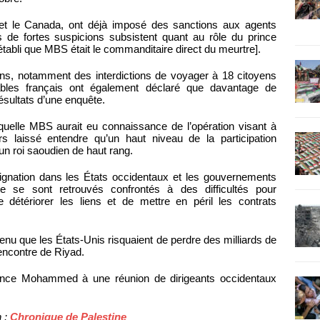
 et le Canada, ont déjà imposé des sanctions aux agents
 de fortes suspicions subsistent quant au rôle du prince
 établi que MBS était le commanditaire direct du meurtre].
s, notamment des interdictions de voyager à 18 citoyens
bles français ont également déclaré que davantage de
ésultats d’une enquête.
laquelle MBS aurait eu connaissance de l’opération visant à
s laissé entendre qu’un haut niveau de la participation
un roi saoudien de haut rang.
ignation dans les États occidentaux et les gouvernements
dite se sont retrouvés confrontés à des difficultés pour
détériorer les liens et de mettre en péril les contrats
nu que les États-Unis risquaient de perdre des milliards de
’encontre de Riyad.
prince Mohammed à une réunion de dirigeants occidentaux
n :
Chronique de Palestine