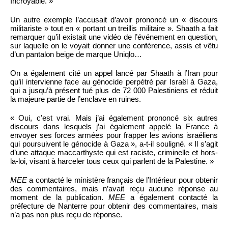
Incroyable. »
Un autre exemple l’accusait d’avoir prononcé un « discours
militariste » tout en « portant un treillis militaire ». Shaath a fait
remarquer qu’il existait une vidéo de l’événement en question,
sur laquelle on le voyait donner une conférence, assis et vêtu
d’un pantalon beige de marque Uniqlo…
On a également cité un appel lancé par Shaath à l’Iran pour
qu’il intervienne face au génocide perpétré par Israël à Gaza,
qui a jusqu’à présent tué plus de 72 000 Palestiniens et réduit
la majeure partie de l’enclave en ruines.
« Oui, c’est vrai. Mais j’ai également prononcé six autres
discours dans lesquels j’ai également appelé la France à
envoyer ses forces armées pour frapper les avions israéliens
qui poursuivent le génocide à Gaza », a-t-il souligné. « Il s’agit
d’une attaque maccarthyste qui est raciste, criminelle et hors-
la-loi, visant à harceler tous ceux qui parlent de la Palestine. »
MEE
a contacté le ministère français de l’Intérieur pour obtenir
des commentaires, mais n’avait reçu aucune réponse au
moment de la publication.
MEE
a également contacté la
préfecture de Nanterre pour obtenir des commentaires, mais
n’a pas non plus reçu de réponse.