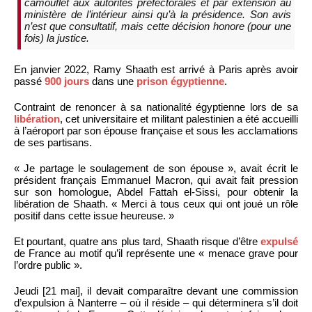
camouflet aux autorités préfectorales et par extension au
ministère de l’intérieur ainsi qu’à la présidence. Son avis
n’est que consultatif, mais cette décision honore (pour une
fois) la justice.
En janvier 2022, Ramy Shaath est arrivé à Paris après avoir
passé
900 jours
dans une
prison égyptienne
.
Contraint de renoncer à sa nationalité égyptienne lors de sa
libération
, cet universitaire et militant palestinien a été accueilli
à l’aéroport par son épouse française et sous les acclamations
de ses partisans.
« Je partage le soulagement de son épouse », avait écrit le
président français Emmanuel Macron, qui avait fait pression
sur son homologue, Abdel Fattah el-Sissi, pour obtenir la
libération de Shaath. « Merci à tous ceux qui ont joué un rôle
positif dans cette issue heureuse. »
Et pourtant, quatre ans plus tard, Shaath risque d’être
expulsé
de France au motif qu’il représente une « menace grave pour
l’ordre public ».
Jeudi [21 mai], il devait comparaître devant une commission
d’expulsion à Nanterre – où il réside – qui déterminera s’il doit