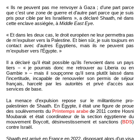
« Ils ne peuvent pas me renvoyer à Gaza ; d’une part parce
que c’est une zone de guerre et d’autre part parce que je suis
pris pour cible par les Israéliens », a déclaré Shaath, né dans
cette enclave assiégée, à
Middle East Eye
.
« Et dans les deux cas, le droit européen ne leur permettra pas
de m’expulser vers la Palestine. Et bien sûr, je suis toujours en
contact avec d’autres Égyptiens, mais ils ne peuvent pas
m’expulser vers l’Égypte. »
Il a déclaré qu’il était possible qu’ils l’envoient dans un pays
tiers – « je pourrais donc me retrouver au Liberia ou en
Gambie » – mais il soupçonne qu’il sera plutôt laissé dans
l’incertitude, incapable de renouveler son permis de séjour
français, harcelé par les autorités et privé d’accès aux
services de base.
La menace d’expulsion repose sur le militantisme pro-
palestinien de Shaath. En Égypte, il était une figure de proue
des soulèvements du
Printemps arabe
de 2011 contre Hosni
Moubarak et était coordinateur de la section égyptienne du
mouvement Boycott, désinvestissement et sanctions (
BDS
)
contre Israël.
Shaath est arrivé en France en 2022, disposant alors d’un visa