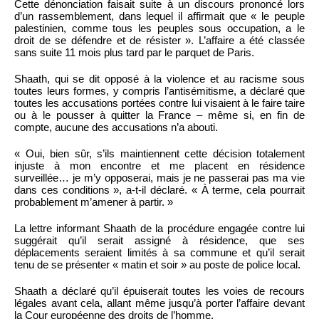
Cette dénonciation faisait suite à un discours prononcé lors
d’un rassemblement, dans lequel il affirmait que « le peuple
palestinien, comme tous les peuples sous occupation, a le
droit de se défendre et de résister ». L’affaire a été classée
sans suite 11 mois plus tard par le parquet de Paris.
Shaath, qui se dit opposé à la violence et au racisme sous
toutes leurs formes, y compris l’antisémitisme, a déclaré que
toutes les accusations portées contre lui visaient à le faire taire
ou à le pousser à quitter la France – même si, en fin de
compte, aucune des accusations n’a abouti.
« Oui, bien sûr, s’ils maintiennent cette décision totalement
injuste à mon encontre et me placent en résidence
surveillée… je m’y opposerai, mais je ne passerai pas ma vie
dans ces conditions », a-t-il déclaré. « À terme, cela pourrait
probablement m’amener à partir. »
La lettre informant Shaath de la procédure engagée contre lui
suggérait qu’il serait assigné à résidence, que ses
déplacements seraient limités à sa commune et qu’il serait
tenu de se présenter « matin et soir » au poste de police local.
Shaath a déclaré qu’il épuiserait toutes les voies de recours
légales avant cela, allant même jusqu’à porter l’affaire devant
la Cour européenne des droits de l’homme.