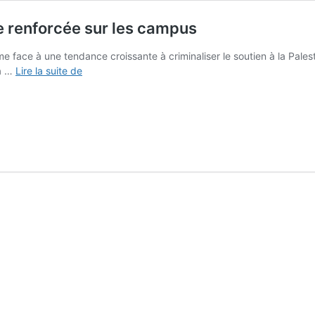
e renforcée sur les campus
rme face à une tendance croissante à criminaliser le soutien à la Pales
Macronie
 à …
Lire la suite de
:
répression
anti-
palestinienne
renforcée
sur
les
campus