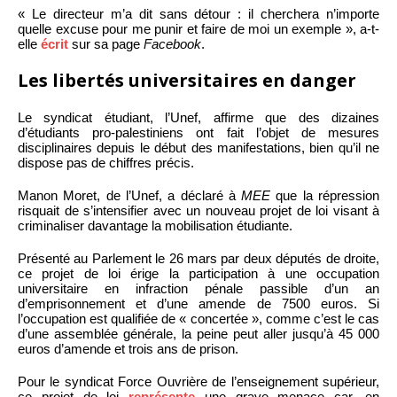
« Le directeur m’a dit sans détour : il cherchera n’importe
quelle excuse pour me punir et faire de moi un exemple », a-t-
elle
écrit
sur sa page
Facebook
.
Les libertés universitaires en danger
Le syndicat étudiant, l’Unef, affirme que des dizaines
d’étudiants pro-palestiniens ont fait l’objet de mesures
disciplinaires depuis le début des manifestations, bien qu’il ne
dispose pas de chiffres précis.
Manon Moret, de l’Unef, a déclaré à
MEE
que la répression
risquait de s’intensifier avec un nouveau projet de loi visant à
criminaliser davantage la mobilisation étudiante.
Présenté au Parlement le 26 mars par deux députés de droite,
ce projet de loi érige la participation à une occupation
universitaire en infraction pénale passible d’un an
d’emprisonnement et d’une amende de 7500 euros. Si
l’occupation est qualifiée de « concertée », comme c’est le cas
d’une assemblée générale, la peine peut aller jusqu’à 45 000
euros d’amende et trois ans de prison.
Pour le syndicat Force Ouvrière de l’enseignement supérieur,
ce projet de loi
représente
une grave menace car, en