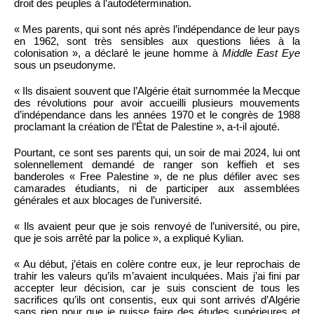
droit des peuples à l’autodétermination.
« Mes parents, qui sont nés après l’indépendance de leur pays
en 1962, sont très sensibles aux questions liées à la
colonisation », a déclaré le jeune homme à
Middle East Eye
sous un pseudonyme.
« Ils disaient souvent que l’Algérie était surnommée la Mecque
des révolutions pour avoir accueilli plusieurs mouvements
d’indépendance dans les années 1970 et le congrès de 1988
proclamant la création de l’État de Palestine », a-t-il ajouté.
Pourtant, ce sont ses parents qui, un soir de mai 2024, lui ont
solennellement demandé de ranger son keffieh et ses
banderoles « Free Palestine », de ne plus défiler avec ses
camarades étudiants, ni de participer aux assemblées
générales et aux blocages de l’université.
« Ils avaient peur que je sois renvoyé de l’université, ou pire,
que je sois arrêté par la police », a expliqué Kylian.
« Au début, j’étais en colère contre eux, je leur reprochais de
trahir les valeurs qu’ils m’avaient inculquées. Mais j’ai fini par
accepter leur décision, car je suis conscient de tous les
sacrifices qu’ils ont consentis, eux qui sont arrivés d’Algérie
sans rien pour que je puisse faire des études supérieures et