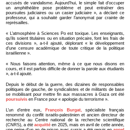
accusés de vandalisme. Aujourd’hui, le simple fait d’occuper
un amphithéâtre pose problème et peut entraîner des
poursuites judiciaires ou un casier judiciaire », a déclaré ce
professeur, qui a souhaité garder l’anonymat par crainte de
représailles.
« L’atmosphère à Sciences Po est toxique. Les enseignants,
qu’ils soient titulaires ou en situation précaire, font les frais de
ces divisions », a-t-il ajouté, déplorant « le développement
d’une censure académique de toute critique de la politique
israélienne ».
« Nous faisons attention, même à ce que nous disons en
cours, et il est parfois difficile de donner la parole aux étudiants
», a-t-il ajouté.
Depuis le début de la guerre, des dizaines de responsables
politiques de gauche, de syndicalistes et de militants de base
se mobilisant pour mettre fin aux massacres à Gaza ont été
poursuivis
en France pour « apologie du terrorisme ».
L’un d’entre eux,
François Burgat,
spécialiste français
renommé du conflit israélo-palestinien et ancien directeur de
recherche au Centre national de la recherche scientifique
(CNRS), a été
acquitté
en 2025, mais en avril de cette année,
une peine d’un an de prison avec sursis a été requis en
appel