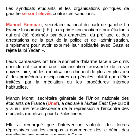
Les syndicats étudiants et les organisations politiques de
gauche
se sont élevés
contre ces sanctions.
Manuel Bompart
, secrétaire national du parti de gauche La
France Insoumise (LFI), a exprimé son soutien « aux étudiants
qui ont été réprimés par des amendes, du profilage et des
arrestations de la part de la police et de l’administration,
simplement pour avoir exprimé leur solidarité avec Gaza et
rejeté la loi Yadan ».
Leurs camarades ont tiré la sonnette d’alarme face à ce qu’ils
considèrent comme une judiciarisation croissante de la vie
universitaire, où les mobilisations donnent de plus en plus lieu
à des procédures disciplinaires ou pénales, plutôt que d’être
traitées par la médiation ou les procédures internes
habituelles.
Manon Moret, secrétaire générale de l’Union nationale des
étudiants de France (
Unef
), a déclaré à
Middle East Eye
qu’« il
y a eu une recrudescence de la répression à l’encontre des
étudiants mobilisés pour la Palestine ».
Elle a remarqué que l’intervention violente des forces
répressives sur les campus a commencé dès le début des
manifestations contre la guerre à Gaza.