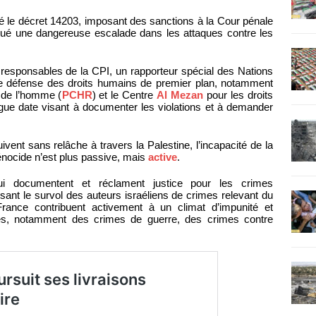
é le décret 14203, imposant des sanctions à la Cour pénale
ué une dangereuse escalade dans les attaques contre les
 responsables de la CPI, un rapporteur spécial des Nations
de défense des droits humains de premier plan, notamment
s de l’homme (
PCHR
) et le Centre
Al Mezan
pour les droits
ngue date visant à documenter les violations et à demander
ent sans relâche à travers la Palestine, l’incapacité de la
énocide n’est plus passive, mais
active
.
ui documentent et réclament justice pour les crimes
isant le survol des auteurs israéliens de crimes relevant du
rance contribuent activement à un climat d’impunité et
aves, notamment des crimes de guerre, des crimes contre