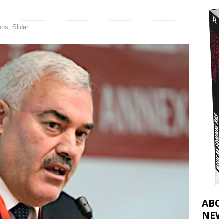
t 2026 ]
urir : le « processus de paix » à Gaza et la propagande occidentale
[
ons
,
Slider
AB
NE