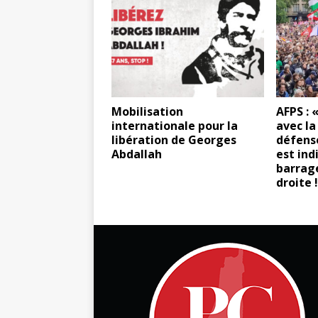
Mobilisation
AFPS : 
internationale pour la
avec la
libération de Georges
défense
Abdallah
est ind
barrage
droite !