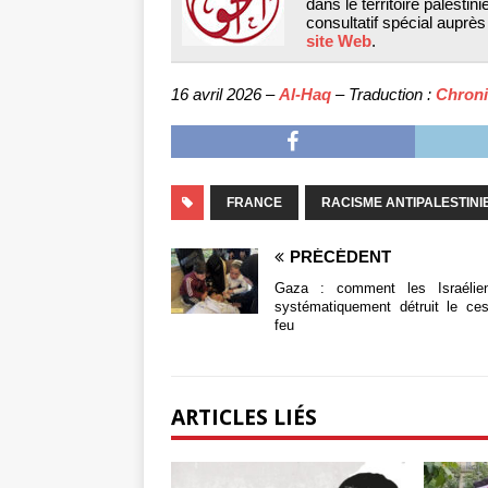
dans le territoire palesti
consultatif spécial auprè
site Web
.
16 avril 2026 –
Al-Haq
– Traduction :
Chroni
FRANCE
RACISME ANTIPALESTINI
PRÉCÉDENT
Gaza : comment les Israélie
systématiquement détruit le ces
feu
ARTICLES LIÉS