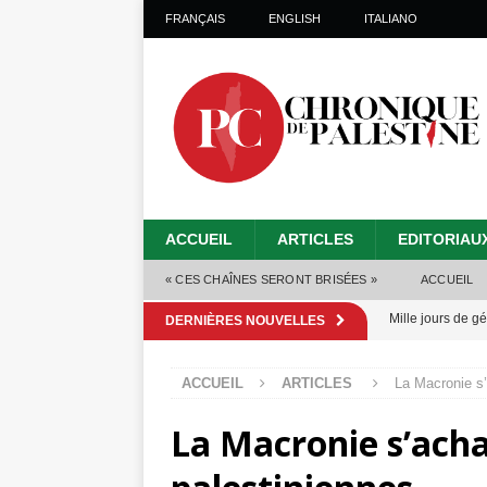
FRANÇAIS
ENGLISH
ITALIANO
ACCUEIL
ARTICLES
EDITORIAU
« CES CHAÎNES SERONT BRISÉES »
ACCUEIL
Mille jours de gé
DERNIÈRES NOUVELLES
Les Israéliens 
ACCUEIL
ARTICLES
La Macronie s’
Alors que Trump
La Macronie s’achar
tueries
[ 4 août 
Les Israéliens s