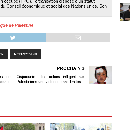
nien occupé (TPO), l'organisation dispose d'un statut
s du Conseil économique et social des Nations unies. Son
que de Palestine
EN
RÉPRESSION
PROCHAIN
ns ont
Cisjordanie : les colons infligent aux
sez-le-
Palestiniens une violence sans limites