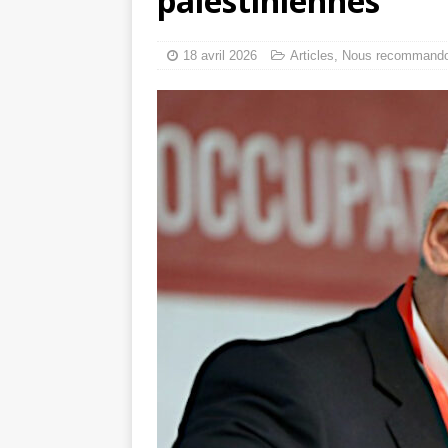
palestiniennes
toxiques
[ 3 aoû
Capituler ou mo
18 avril 2026
Articles
,
Nous recommand
6 août 2026 ]