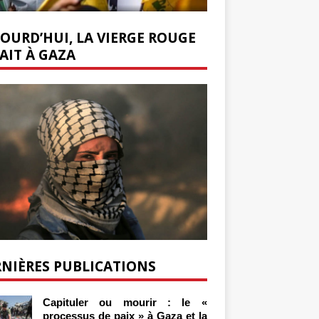
OURD’HUI, LA VIERGE ROUGE
AIT À GAZA
NIÈRES PUBLICATIONS
Capituler ou mourir : le «
processus de paix » à Gaza et la