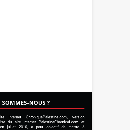
I SOMMES-NOUS ?
te internet ChroniquePalestine.com, version
aise du site internet PalestineChronical.com et
en juillet 2016, a pour objectif de mettre à