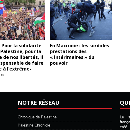
« Pour la solidarité
En Macronie : les sordides
 Palestine, pour la
prestations des
 de nos libertés, il
« intérimaires » du
ispensable de faire
pouvoir
 à l’extrême-
 »
NOTRE RÉSEAU
QU
Chronique de Palestine
Le si
franç
Palestine Chronicle
créé 