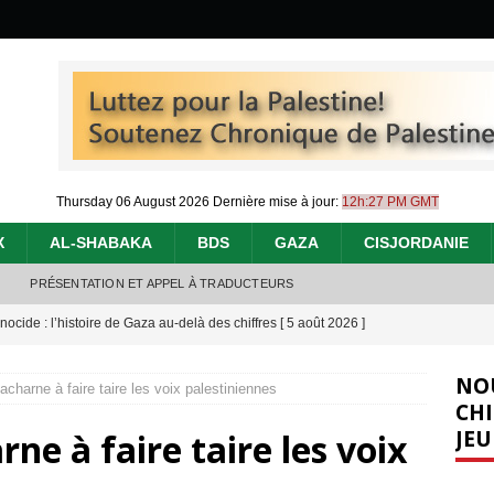
Thursday 06 August 2026
Dernière mise à jour:
12h:27 PM GMT
X
AL-SHABAKA
BDS
GAZA
CISJORDANIE
PRÉSENTATION ET APPEL À TRADUCTEURS
nocide : l’histoire de Gaza au-delà des chiffres
[ 5 août 2026 ]
effacent les preuves du génocide à Gaza
[ 4 août 2026 ]
NO
acharne à faire taire les voix palestiniennes
 annonce un « accord de paix » à Gaza, les Israéliens multiplie les
CHI
JEU
ne à faire taire les voix
2026 ]
e servent de la Cisjordanie comme d’une poubelle pour leurs déchets