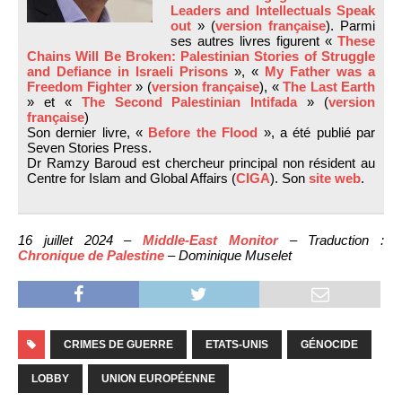
Leaders and Intellectuals Speak
out
» (
version française
). Parmi
ses autres livres figurent «
These
Chains Will Be Broken: Palestinian Stories of Struggle
and Defiance in Israeli Prisons
», «
My Father was a
Freedom Fighter
» (
version française
), «
The Last Earth
» et «
The Second Palestinian Intifada
» (
version
française
)
Son dernier livre, «
Before the Flood
», a été publié par
Seven Stories Press.
Dr Ramzy Baroud est chercheur principal non résident au
Centre for Islam and Global Affairs (
CIGA
). Son
site web
.
16 juillet 2024 –
Middle-East Monitor
– Traduction :
Chronique de Palestine
– Dominique Muselet
CRIMES DE GUERRE
ETATS-UNIS
GÉNOCIDE
LOBBY
UNION EUROPÉENNE