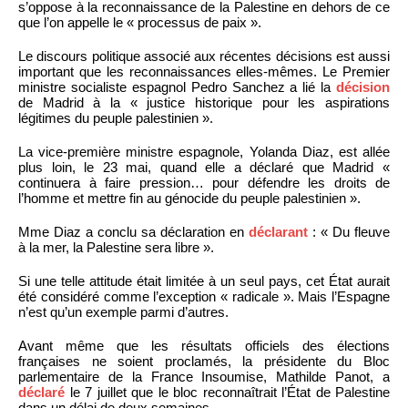
s’oppose à la reconnaissance de la Palestine en dehors de ce
que l’on appelle le « processus de paix ».
Le discours politique associé aux récentes décisions est aussi
important que les reconnaissances elles-mêmes. Le Premier
ministre socialiste espagnol Pedro Sanchez a lié la
décision
de Madrid à la « justice historique pour les aspirations
légitimes du peuple palestinien ».
La vice-première ministre espagnole, Yolanda Diaz, est allée
plus loin, le 23 mai, quand elle a déclaré que Madrid «
continuera à faire pression… pour défendre les droits de
l’homme et mettre fin au génocide du peuple palestinien ».
Mme Diaz a conclu sa déclaration en
déclarant
: « Du fleuve
à la mer, la Palestine sera libre ».
Si une telle attitude était limitée à un seul pays, cet État aurait
été considéré comme l’exception « radicale ». Mais l’Espagne
n’est qu’un exemple parmi d’autres.
Avant même que les résultats officiels des élections
françaises ne soient proclamés, la présidente du Bloc
parlementaire de la France Insoumise, Mathilde Panot, a
déclaré
le 7 juillet que le bloc reconnaîtrait l’État de Palestine
dans un délai de deux semaines.