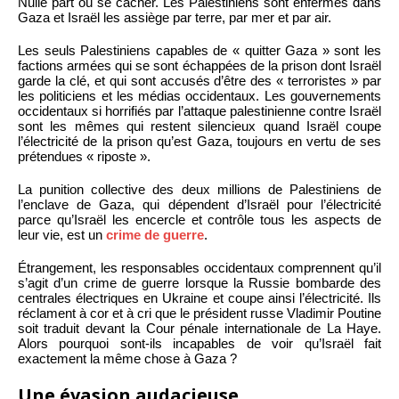
Nulle part où se cacher. Les Palestiniens sont enfermés dans
Gaza et Israël les assiège par terre, par mer et par air.
Les seuls Palestiniens capables de « quitter Gaza » sont les
factions armées qui se sont échappées de la prison dont Israël
garde la clé, et qui sont accusés d’être des « terroristes » par
les politiciens et les médias occidentaux. Les gouvernements
occidentaux si horrifiés par l’attaque palestinienne contre Israël
sont les mêmes qui restent silencieux quand Israël coupe
l’électricité de la prison qu’est Gaza, toujours en vertu de ses
prétendues « riposte ».
La punition collective des deux millions de Palestiniens de
l’enclave de Gaza, qui dépendent d’Israël pour l’électricité
parce qu’Israël les encercle et contrôle tous les aspects de
leur vie, est un
crime de guerre
.
Étrangement, les responsables occidentaux comprennent qu’il
s’agit d’un crime de guerre lorsque la Russie bombarde des
centrales électriques en Ukraine et coupe ainsi l’électricité. Ils
réclament à cor et à cri que le président russe Vladimir Poutine
soit traduit devant la Cour pénale internationale de La Haye.
Alors pourquoi sont-ils incapables de voir qu’Israël fait
exactement la même chose à Gaza ?
Une évasion audacieuse