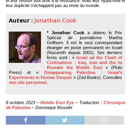
et leur refuser tout droit à la résistance. Mais leur hypocrisie et
leur duplicité n’échappent pas au reste du monde.
Auteur :
Jonathan Cook
* Jonathan Cook
a obtenu le Prix
Spécial de journalisme Martha
Gellhorn. Il est le seul correspondant
étranger en poste permanent en Israël
(Nazareth depuis 2001). Ses derniers
livres sont : «
Israel ad the Clash of
Civilisations : Iraq, Iran and the to
Remake the Middle East
» (Pluto
Press) et «
Disappearing Palestine : Israel’s
Experiments in Human Despair
» (Zed Books). Consultez
son site personnel.
8 octobre 2023 –
Middle East Eye
– Traduction :
Chronique
de Palestine
– Dominique Muselet