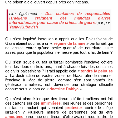
une prison à ciel ouvert depuis près de vingt ans.
Lire également :
Des centaines de responsables
israéliens craignent des mandats d’arrêt
internationaux pour cause de crimes de guerre
par par
Yaniv Kubovish
Qui s’est inquiété lorsqu’on a appris que les Palestiniens de
Gaza étaient soumis à un «
régime de famine
» par Israël, qui
ne laissait entrer qu’une petite quantité de nourriture, juste
assez pour que la population ne meure pas tout à fait de faim ?
Qui s’est soucié du fait qu’Israël bombarde l’enclave côtière
tous les deux ou trois ans, tuant à chaque fois des centaines
de civils palestiniens ? Israël appelle cela «
tondre la pelouse
». La destruction de vastes zones de Gaza, afin de ramener
l’enclave à l’âge de pierre, comme s’en sont vantés les
généraux israéliens, est devenue une stratégie officielle
connue sous le nom de «
doctrine Dahiya
».
Qui s’est alarmé lorsque des tireurs d’élite israéliens ont fait
des cartons sur des
infirmières,
des jeunes et des personnes
en fauteuil roulant qui venaient
protester
contre le siège
israélien ? Plusieurs milliers de personnes ont dû être
amputées
parce que ces tireurs d’élite avaient reçu l’ordre de