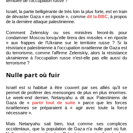
territoire de l’occupation russe ?
Israël, la partie belligérante de très loin la plus forte, est en train
de dévaster Gaza « en riposte », comme
dit la BBC
, à propos
de la dernière attaque palestinienne.
Comment Zelenskiy ou ses ministres feront-ils pour
condamner Moscou lorsqu’elle tirera des missiles « en riposte
» aux frappes de l’Ukraine sur le territoire russe ? Si la
résistance palestinienne à l’occupation israélienne de Gaza est
du terrorisme, comme l’affirme Zelenskiy, alors la résistance
ukrainienne à l’occupation russe n’est-elle pas elle aussi du
terrorisme ?
Nulle part où fuir
Israël est si habitué à être couvert par ses alliés qu’il se
permet de proférer des mensonges de plus en plus énormes.
Le week-end dernier, Netanyahu a dit aux Palestiniens de
Gaza de «
partir tout de suite
» parce que les forces
israéliennes se préparaient à « agir avec toute la force
nécessaire ».
Mais Netanyahu sait bien, tout comme ses complices
occidentaux, que la population de Gaza n’a nulle part où fuir.