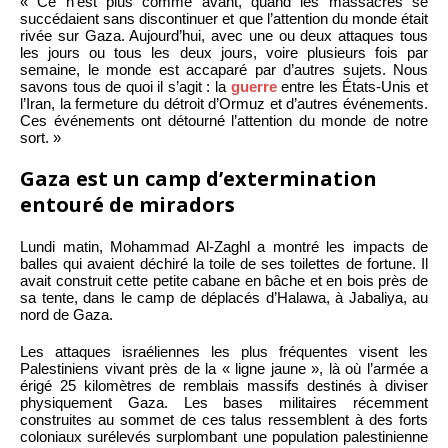
« Ce n’est plus comme avant, quand les massacres se
succédaient sans discontinuer et que l’attention du monde était
rivée sur Gaza. Aujourd’hui, avec une ou deux attaques tous
les jours ou tous les deux jours, voire plusieurs fois par
semaine, le monde est accaparé par d’autres sujets. Nous
savons tous de quoi il s’agit : la
guerre
entre les États-Unis et
l’Iran, la fermeture du détroit d’Ormuz et d’autres événements.
Ces événements ont détourné l’attention du monde de notre
sort. »
Gaza est un camp d’extermination
entouré de miradors
Lundi matin, Mohammad Al-Zaghl a montré les impacts de
balles qui avaient déchiré la toile de ses toilettes de fortune. Il
avait construit cette petite cabane en bâche et en bois près de
sa tente, dans le camp de déplacés d’Halawa, à Jabaliya, au
nord de Gaza.
Les attaques israéliennes les plus fréquentes visent les
Palestiniens vivant près de la « ligne jaune », là où l’armée a
érigé 25 kilomètres de remblais massifs destinés à diviser
physiquement Gaza. Les bases militaires récemment
construites au sommet de ces talus ressemblent à des forts
coloniaux surélevés surplombant une population palestinienne