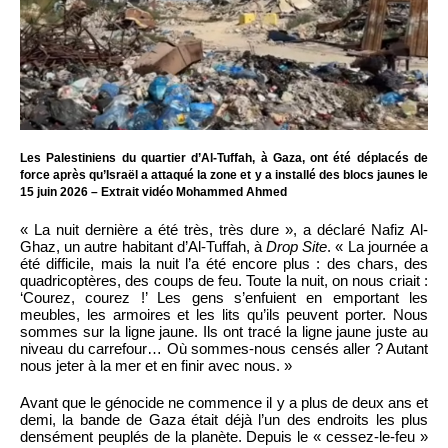
Les Palestiniens du quartier d’Al-Tuffah, à Gaza, ont été déplacés de
force après qu’Israël a attaqué la zone et y a installé des blocs jaunes le
15 juin 2026 – Extrait vidéo Mohammed Ahmed
« La nuit dernière a été très, très dure », a déclaré Nafiz Al-
Ghaz, un autre habitant d’Al-Tuffah, à
Drop Site
. « La journée a
été difficile, mais la nuit l’a été encore plus : des chars, des
quadricoptères, des coups de feu. Toute la nuit, on nous criait :
‘Courez, courez !’ Les gens s’enfuient en emportant les
meubles, les armoires et les lits qu’ils peuvent porter. Nous
sommes sur la ligne jaune. Ils ont tracé la ligne jaune juste au
niveau du carrefour… Où sommes-nous censés aller ? Autant
nous jeter à la mer et en finir avec nous. »
Avant que le génocide ne commence il y a plus de deux ans et
demi, la bande de Gaza était déjà l’un des endroits les plus
densément peuplés de la planète. Depuis le « cessez-le-feu »