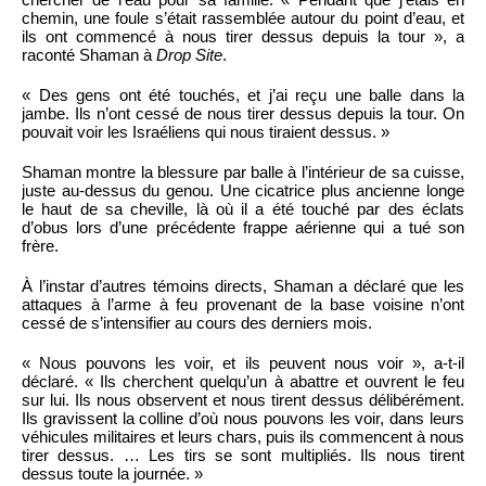
chemin, une foule s’était rassemblée autour du point d’eau, et
ils ont commencé à nous tirer dessus depuis la tour », a
raconté Shaman à
Drop Site
.
« Des gens ont été touchés, et j’ai reçu une balle dans la
jambe. Ils n’ont cessé de nous tirer dessus depuis la tour. On
pouvait voir les Israéliens qui nous tiraient dessus. »
Shaman montre la blessure par balle à l’intérieur de sa cuisse,
juste au-dessus du genou. Une cicatrice plus ancienne longe
le haut de sa cheville, là où il a été touché par des éclats
d’obus lors d’une précédente frappe aérienne qui a tué son
frère.
À l’instar d’autres témoins directs, Shaman a déclaré que les
attaques à l’arme à feu provenant de la base voisine n’ont
cessé de s’intensifier au cours des derniers mois.
« Nous pouvons les voir, et ils peuvent nous voir », a-t-il
déclaré. « Ils cherchent quelqu’un à abattre et ouvrent le feu
sur lui. Ils nous observent et nous tirent dessus délibérément.
Ils gravissent la colline d’où nous pouvons les voir, dans leurs
véhicules militaires et leurs chars, puis ils commencent à nous
tirer dessus. … Les tirs se sont multipliés. Ils nous tirent
dessus toute la journée. »