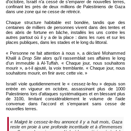
d’octobre, Israël n’a cessé de s’emparer de nouvelles terres,
confinant les près de deux millions de Palestiniens de Gaza
dans une zone qui ne cesse de rétrécir.
Chaque structure habitable est bondée, tandis que des
centaines de milliers de personnes vivent dans des tentes et
des abris de fortune en bâche, installés les uns contre les
autres partout où il y a de la place : dans les rues et sur les
places publiques, dans les stades et le long du littoral.
« Personne ne fait attention à nous », a déclaré Mohammed
Khalil à
Drop Site
alors qu’il rassemblait ses affaires le long
d’un immeuble à Al-Tuffah. « Chaque jour, nous souhaitons
mourir », a-t-il ajouté, la voix tremblante. « Chaque jour, nous
souhaitons mourir, en finir avec cette vie. »
Israël viole quotidiennement le « cessez-le-feu » depuis son
entrée en vigueur en octobre, assassinant plus de 1000
Palestiniens lors d’attaques systématiques et en blessant plus
de 3100, limitant considérablement le volume de l’aide
convenue dans l’accord et s’emparant sans cesse de
nouvelles terres.
« Malgré le cessez-le-feu annoncé il y a huit mois, Gaza
reste en proie à une profonde incertitude et à d’immenses