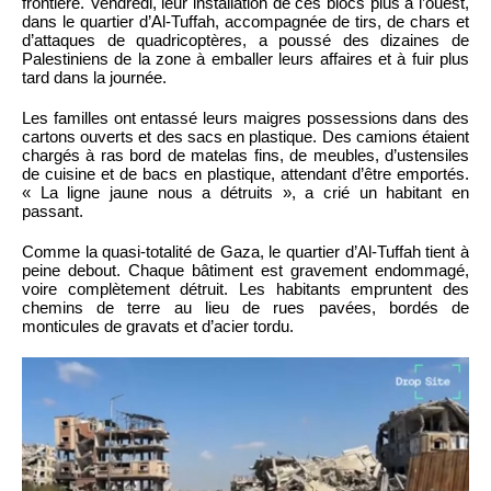
frontière. Vendredi, leur installation de ces blocs plus à l’ouest,
dans le quartier d’Al-Tuffah, accompagnée de tirs, de chars et
d’attaques de quadricoptères, a poussé des dizaines de
Palestiniens de la zone à emballer leurs affaires et à fuir plus
tard dans la journée.
Les familles ont entassé leurs maigres possessions dans des
cartons ouverts et des sacs en plastique. Des camions étaient
chargés à ras bord de matelas fins, de meubles, d’ustensiles
de cuisine et de bacs en plastique, attendant d’être emportés.
« La ligne jaune nous a détruits », a crié un habitant en
passant.
Comme la quasi-totalité de Gaza, le quartier d’Al-Tuffah tient à
peine debout. Chaque bâtiment est gravement endommagé,
voire complètement détruit. Les habitants empruntent des
chemins de terre au lieu de rues pavées, bordés de
monticules de gravats et d’acier tordu.