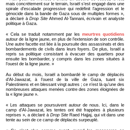
mais concrètement sur le terrain, Israël s’est engagé dans une
spirale d’escalade progressive qui redéfinit l’agression et le
génocide dans la bande de Gaza sous de multiples formes »,
a déclaré à
Drop Site
Ahmed Al-Tannani, écrivain et analyste
politique à Gaza.
« Cela se traduit notamment par les
meurtres quotidiens
autour de la ligne jaune, en plus de l’extension de son contrôle.
Une autre facette est liée à la poursuite des assassinats et des
bombardements de civils dans leurs foyers. De plus, Israël a
repris sa politique consistant à évacuer des quartiers pour
ensuite les bombarder, y compris dans les zones situées à
l’ouest de la ligne jaune. »
Au début du mois, Israël a bombardé le camp de déplacés
d’Al-Jawazat, à l’ouest de la ville de Gaza, tuant six
Palestiniens et en blessant vingt autres ; ce n’est là qu’une des
nombreuses attaques menées contre des zones éloignées de
la « ligne jaune ».
« Les attaques se poursuivent autour de nous. Ici, dans le
camp d’Al-Jawazat, les tentes ont été frappées à plusieurs
reprises », a déclaré à
Drop Site
Raed Hajjaj, qui vit dans une
tente au sein de ce camp de déplacés surpeuplé.