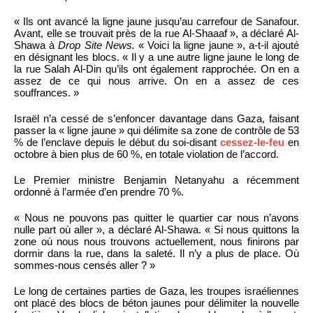
« Ils ont avancé la ligne jaune jusqu’au carrefour de Sanafour.
Avant, elle se trouvait près de la rue Al-Shaaaf », a déclaré Al-
Shawa à
Drop Site News.
« Voici la ligne jaune », a-t-il ajouté
en désignant les blocs. « Il y a une autre ligne jaune le long de
la rue Salah Al-Din qu’ils ont également rapprochée. On en a
assez de ce qui nous arrive. On en a assez de ces
souffrances. »
Israël n’a cessé de s’enfoncer davantage dans Gaza, faisant
passer la « ligne jaune » qui délimite sa zone de contrôle de 53
% de l’enclave depuis le début du soi-disant
cessez-le-feu
en
octobre à bien plus de 60 %, en totale violation de l’accord.
Le Premier ministre Benjamin Netanyahu a récemment
ordonné à l’armée d’en prendre 70 %.
« Nous ne pouvons pas quitter le quartier car nous n’avons
nulle part où aller », a déclaré Al-Shawa. « Si nous quittons la
zone où nous nous trouvons actuellement, nous finirons par
dormir dans la rue, dans la saleté. Il n’y a plus de place. Où
sommes-nous censés aller ? »
Le long de certaines parties de Gaza, les troupes israéliennes
ont placé des blocs de béton jaunes pour délimiter la nouvelle