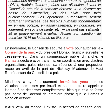
souffrances humaines », a déclaré le secrétaire général de
l’ONU, António Guterres, dans une allocution devant le
Conseil de sécurité la semaine dernière. « La violence ne
cesse de s’intensifier, et des civils sont tués
quotidiennement. Les opérations humanitaires restent
fortement entravées. Les besoins humains fondamentaux
— en eau potable, en assainissement, en nourriture, en
logement, en soins de santé, etc. — ne sont pas satisfaits.
Et le gouvernement israélien déclare son intention de
contrôler 70 % de la bande de Gaza. »
En novembre, le Conseil de sécurité a
voté
pour autoriser le «
Conseil de la paix
» du président Donald Trump à surveiller le
cessez-le-feu. Dans un communiqué publié dimanche, le
Hamas
a déclaré avoir transmis, en coordination avec d’autres
organisations palestiniennes, sa réponse à une proposition
reçue en avril de la part de Nickolay Mladenov, le Haut
Représentant du Conseil de la paix.
Mladenov a systématiquement
fermé les yeux
sur les
violations commises par Israël et a au contraire appelé le
Hamas à se désarmer complètement, bien que cela ne fasse
pas partie de l’accord de première phase que le Hamas a
signé en octobre.
« Aux yeux du monde, il existe un accord de cessez-le-feu,