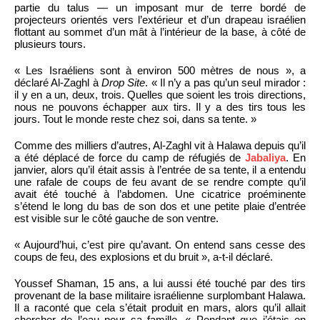
partie du talus — un imposant mur de terre bordé de
projecteurs orientés vers l’extérieur et d’un drapeau israélien
flottant au sommet d’un mât à l’intérieur de la base, à côté de
plusieurs tours.
« Les Israéliens sont à environ 500 mètres de nous », a
déclaré Al-Zaghl à
Drop Site
. « Il n’y a pas qu’un seul mirador :
il y en a un, deux, trois. Quelles que soient les trois directions,
nous ne pouvons échapper aux tirs. Il y a des tirs tous les
jours. Tout le monde reste chez soi, dans sa tente. »
Comme des milliers d’autres, Al-Zaghl vit à Halawa depuis qu’il
a été déplacé de force du camp de réfugiés de
Jabaliya
. En
janvier, alors qu’il était assis à l’entrée de sa tente, il a entendu
une rafale de coups de feu avant de se rendre compte qu’il
avait été touché à l’abdomen. Une cicatrice proéminente
s’étend le long du bas de son dos et une petite plaie d’entrée
est visible sur le côté gauche de son ventre.
« Aujourd’hui, c’est pire qu’avant. On entend sans cesse des
coups de feu, des explosions et du bruit », a-t-il déclaré.
Youssef Shaman, 15 ans, a lui aussi été touché par des tirs
provenant de la base militaire israélienne surplombant Halawa.
Il a raconté que cela s’était produit en mars, alors qu’il allait
chercher de l’eau pour sa famille. « Pendant que j’étais en