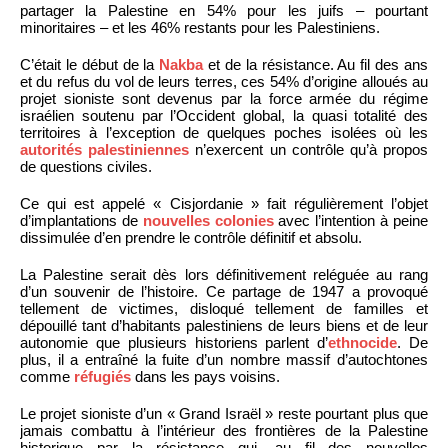
partager la Palestine en 54% pour les juifs – pourtant
minoritaires – et les 46% restants pour les Palestiniens.
C’était le début de la
Nakba
et de la résistance. Au fil des ans
et du refus du vol de leurs terres, ces 54% d’origine alloués au
projet sioniste sont devenus par la force armée du régime
israélien soutenu par l’Occident global, la quasi totalité des
territoires à l’exception de quelques poches isolées où les
autorités palestiniennes
n’exercent un contrôle qu’à propos
de questions civiles.
Ce qui est appelé « Cisjordanie » fait régulièrement l’objet
d’implantations de
nouvelles colonies
avec l’intention à peine
dissimulée d’en prendre le contrôle définitif et absolu.
La Palestine serait dès lors définitivement reléguée au rang
d’un souvenir de l’histoire. Ce partage de 1947 a provoqué
tellement de victimes, disloqué tellement de familles et
dépouillé tant d’habitants palestiniens de leurs biens et de leur
autonomie que plusieurs historiens parlent d’
ethnocide
. De
plus, il a entraîné la fuite d’un nombre massif d’autochtones
comme
réfugiés
dans les pays voisins.
Le projet sioniste d’un « Grand Israël » reste pourtant plus que
jamais combattu à l’intérieur des frontières de la Palestine
historique par la résistance qui, au fil des nouvelles