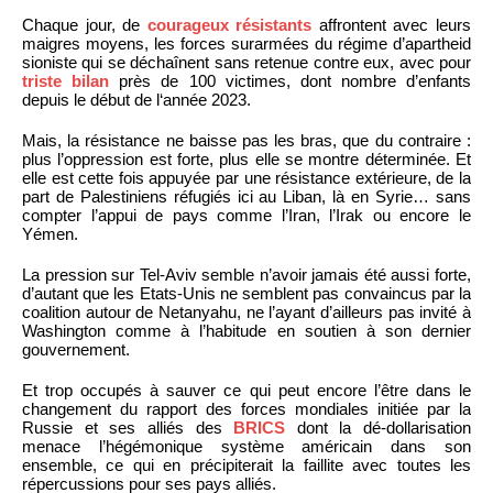
Chaque jour, de
courageux résistants
affrontent avec leurs
maigres moyens, les forces surarmées du régime d’apartheid
sioniste qui se déchaînent sans retenue contre eux, avec pour
triste bilan
près de 100 victimes, dont nombre d’enfants
depuis le début de l‘année 2023.
Mais, la résistance ne baisse pas les bras, que du contraire :
plus l’oppression est forte, plus elle se montre déterminée. Et
elle est cette fois appuyée par une résistance extérieure, de la
part de Palestiniens réfugiés ici au Liban, là en Syrie… sans
compter l’appui de pays comme l’Iran, l’Irak ou encore le
Yémen.
La pression sur Tel-Aviv semble n’avoir jamais été aussi forte,
d’autant que les Etats-Unis ne semblent pas convaincus par la
coalition autour de Netanyahu, ne l’ayant d’ailleurs pas invité à
Washington comme à l’habitude en soutien à son dernier
gouvernement.
Et trop occupés à sauver ce qui peut encore l’être dans le
changement du rapport des forces mondiales initiée par la
Russie et ses alliés des
BRICS
dont la dé-dollarisation
menace l’hégémonique système américain dans son
ensemble, ce qui en précipiterait la faillite avec toutes les
répercussions pour ses pays alliés.