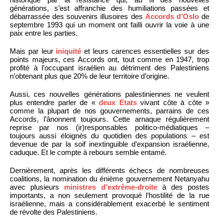
générations, s’est affranchie des humiliations passées et
débarrassée des souvenirs illusoires des
Accords d’Oslo
de
septembre 1993 qui un moment ont failli ouvrir la voie à une
paix entre les parties.
Mais par leur
iniquité
et leurs carences essentielles sur des
points majeurs, ces Accords ont, tout comme en 1947, trop
profité à l’occupant israélien au détriment des Palestiniens
n’obtenant plus que 20% de leur territoire d’origine.
Aussi, ces nouvelles générations palestiniennes ne veulent
plus entendre parler de «
deux Etats
vivant côte à côte »
comme la plupart de nos gouvernements, parrains de ces
Accords, l’ânonnent toujours. Cette arnaque régulièrement
reprise par nos (ir)responsables politico-médiatiques –
toujours aussi éloignés du quotidien des populations – est
devenue de par la soif inextinguible d’expansion israélienne,
caduque. Et le compte à rebours semble entamé.
Dernièrement, après les différents échecs de nombreuses
coalitions, la nomination du énième gouvernement Netanyahu
avec plusieurs
ministres d’extrême-droite
à des postes
importants, a non seulement provoqué l’hostilité de la rue
israélienne, mais a considérablement exacerbé le sentiment
de révolte des Palestiniens.