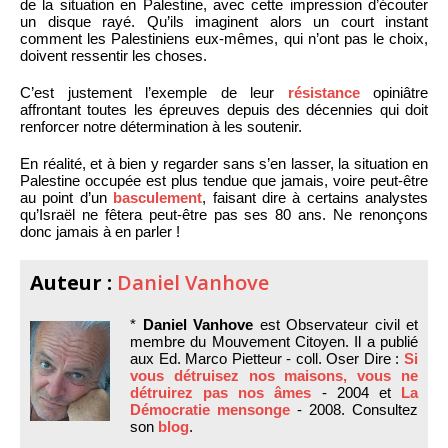
de la situation en Palestine, avec cette impression d’écouter
un disque rayé. Qu’ils imaginent alors un court instant
comment les Palestiniens eux-mêmes, qui n’ont pas le choix,
doivent ressentir les choses.
C’est justement l’exemple de leur
résistance
opiniâtre
affrontant toutes les épreuves depuis des décennies qui doit
renforcer notre détermination à les soutenir.
En réalité, et à bien y regarder sans s’en lasser, la situation en
Palestine occupée est plus tendue que jamais, voire peut-être
au point d’un
basculement
, faisant dire à certains analystes
qu’Israël ne fêtera peut-être pas ses 80 ans. Ne renonçons
donc jamais à en parler !
Auteur :
Daniel Vanhove
*
Daniel Vanhove
est Observateur civil et
membre du Mouvement Citoyen. Il a publié
aux Ed. Marco Pietteur - coll. Oser Dire :
Si
vous détruisez nos maisons, vous ne
détruirez pas nos âmes
- 2004 et
La
Démocratie mensonge
- 2008. Consultez
son
blog
.