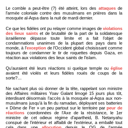
Le comble a peut-être (?) été atteint, lors des
attaques
de
l’armée coloniale contre des musulmans en prières dans la
mosquée al-Aqsa dans la nuit de mardi dernier.
Ce que les fidèles ont pu relayer comme images de
violations
des lieux saints
et de brutalité de la part de la soldatesque
israélienne dépasse toute limite et a fait l’objet de
condamnations unanimes de la plupart des pays dans le
monde, à l’
exception
de l’Occident global choisissant comme
toujours de condamner le tir de roquettes depuis Gaza, en
réaction aux violations des lieux saints de l’islam.
Qu’auraient été leurs réactions si quelque temple ou
église
avaient été violés et leurs fidèles roués de coups de la
sorte?…
Ne sachant plus où donner de la tête, rappelant son ministre
des Affaires militaires Yoav Galant limogé 15 jours plus tôt,
interdisant désormais l’accès à la mosquée al-Aqsa aux non-
musulmans jusqu’à la fin du ramadan, déployant ses batteries
« Dôme de Fer » un peu partout sur le territoire par
peur de
réactions
coordonnées de l’Axe de la résistance, le 1er
ministre de cet odieux régime d’apartheid, B. Netanyahu
conspué de l’intérieur et affaibli de l’extérieur, a emballé tout
cela dans une
allocution
depuis le QG de l’armée