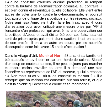
L’AP ne constitue d’ailleurs aucune protection ni rempart
contre la brutalité de l’administration coloniale, au contraire, il
est bien connu et revendiqué qu’elle collabore. Elle vient entre
autres de voter une loi contre la cybercriminalité, et poursuit
tout auteur de critique de sa politique sur les réseaux sociaux.
Notre ami Issa Amro vient d’en faire les frais, avec 4 jours
d’arrestation pour avoir critiqué une mesure prise par l’AP à
l’encontre d’un professeur qui avait émis une observation sur
la politique d’Abbas et avait été arrêté pour ces faits. Issa est
sorti de prison après paiement d’une caution, il est en attente
de son procès. Il en a un autre en cours, par les autorités
d’occupation cette fois, avec 15 chefs d’accusation !
Dans le village d’Urif,
Munir al-Nuri
, 53 ans, et sa famille ont
été attaqués en avril dernier par une horde de colons. Blessé
d’un coup de couteau au pied, il ne peut toujours pas marcher
et encore moins travailler sa terre. Il a demandé une aide
financière au représentant de l’AP du secteur, qui lui a répondu
: « Non mais tu as vu où tu as construit ta maison ? » Il a
rétorqué que sa maison est construite sur son terrain, et que
c’est la colonie qui descend la colline et se rapproche !