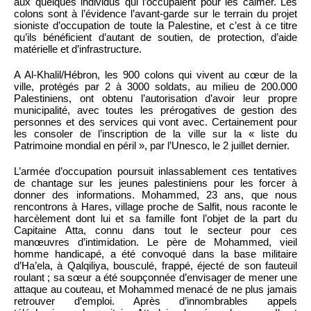
aux quelques individus qui l’occupaient pour les calmer. Les
colons sont à l’évidence l’avant-garde sur le terrain du projet
sioniste d’occupation de toute la Palestine, et c’est à ce titre
qu’ils bénéficient d’autant de soutien, de protection, d’aide
matérielle et d’infrastructure.
A Al-Khalil/Hébron, les 900 colons qui vivent au cœur de la
ville, protégés par 2 à 3000 soldats, au milieu de 200.000
Palestiniens, ont obtenu l’autorisation d’avoir leur propre
municipalité, avec toutes les prérogatives de gestion des
personnes et des services qui vont avec. Certainement pour
les consoler de l’inscription de la ville sur la « liste du
Patrimoine mondial en péril », par l’Unesco, le 2 juillet dernier.
L’armée d’occupation poursuit inlassablement ces tentatives
de chantage sur les jeunes palestiniens pour les forcer à
donner des informations. Mohammed, 23 ans, que nous
rencontrons à Hares, village proche de Salfit, nous raconte le
harcèlement dont lui et sa famille font l’objet de la part du
Capitaine Atta, connu dans tout le secteur pour ces
manœuvres d’intimidation. Le père de Mohammed, vieil
homme handicapé, a été convoqué dans la base militaire
d’Ha’ela, à Qalqiliya, bousculé, frappé, éjecté de son fauteuil
roulant ; sa sœur a été soupçonnée d’envisager de mener une
attaque au couteau, et Mohammed menacé de ne plus jamais
retrouver d’emploi. Après d’innombrables appels