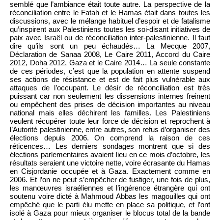
semblé que l’ambiance était toute autre. La perspective de la
réconciliation entre le Fatah et le Hamas était dans toutes les
discussions, avec le mélange habituel d’espoir et de fatalisme
qu’inspirent aux Palestiniens toutes les soi-disant initiatives de
paix avec Israël ou de réconciliation inter-palestinienne. Il faut
dire qu’ils sont un peu échaudés… La Mecque 2007,
Déclaration de Sanaa 2008, Le Caire 2011, Accord du Caire
2012, Doha 2012, Gaza et le Caire 2014… La seule constante
de ces périodes, c’est que la population en attente suspend
ses actions de résistance et est de fait plus vulnérable aux
attaques de l’occupant. Le désir de réconciliation est très
puissant car non seulement les dissensions internes freinent
ou empêchent des prises de décision importantes au niveau
national mais elles déchirent les familles. Les Palestiniens
veulent récupérer toute leur force de décision et reprochent à
l’Autorité palestinienne, entre autres, son refus d’organiser des
élections depuis 2006. On comprend la raison de ces
réticences… Les derniers sondages montrent que si des
élections parlementaires avaient lieu en ce mois d’octobre, les
résultats seraient une victoire nette, voire écrasante du Hamas
en Cisjordanie occupée et à Gaza. Exactement comme en
2006. Et l’on ne peut s’empêcher de fustiger, une fois de plus,
les manœuvres israéliennes et l’ingérence étrangère qui ont
soutenu voire dicté à Mahmoud Abbas les magouilles qui ont
empêché que le parti élu mette en place sa politique, et l’ont
isolé à Gaza pour mieux organiser le blocus total de la bande