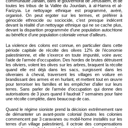
communauté Jahalin, dans le gouvernorat de Jérusalem, et de
toutes les tribus de la Vallée du Jourdain, à al-Hamra et al-
Farizyia. Le nettoyage ethnique est programmé, avéré,
organisé. On peut ergoter sur les termes, et préférer à
génocide ethnocide ou sociocide, c’est presque indécent
devant la réalité d’un nettoyage ethnique qui ne se cache plus,
devant la disparition programmée d’une population autochtone
au bénéfice d’une population coloniale venue d’ailleurs.
La violence des colons est connue, en particulier dans cette
période capitale de récolte des olives 12% de l’économie
palestinienne, et elle s’exerce en toute impunité, voire avec
l’aide de l’armée d’occupation. Des hordes de brutes détruisent
les oliviers, volent les olives sur les arbres, braquent la récolte
quand elle est déjà dans les sacs, surgissent dans les
oliveraies à cheval, traversent les villages en voiture en
brandissant des armes et en hurlant, et mettent tout en œuvre
pour terroriser les familles et les empêcher d’aller sur leurs
terres. Sans parler de l’armée d’occupation qui donne des
autorisations de 3 jours quand il faudrait 7 semaines pour faire
une récolte complète, dans beaucoup de cas.
Quand le régime sioniste prend la décision extrêmement rare
de démanteler un avant-poste colonial (toutes les colonies
commencent par 3 caravanes ou mobil-home installés sur les
terres d’un village palestinien), il octroie des compensations