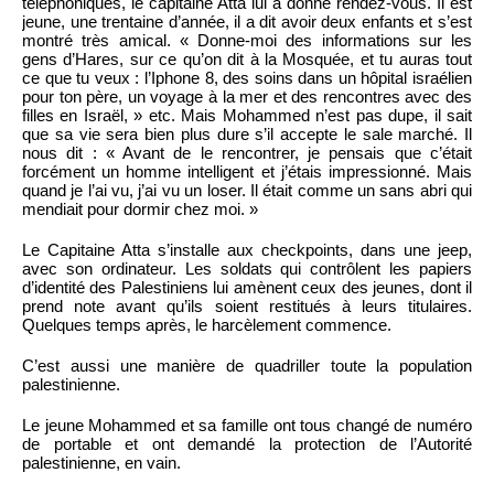
téléphoniques, le capitaine Atta lui a donné rendez-vous. Il est
jeune, une trentaine d’année, il a dit avoir deux enfants et s’est
montré très amical. « Donne-moi des informations sur les
gens d’Hares, sur ce qu’on dit à la Mosquée, et tu auras tout
ce que tu veux : l’Iphone 8, des soins dans un hôpital israélien
pour ton père, un voyage à la mer et des rencontres avec des
filles en Israël, » etc. Mais Mohammed n’est pas dupe, il sait
que sa vie sera bien plus dure s’il accepte le sale marché. Il
nous dit : « Avant de le rencontrer, je pensais que c’était
forcément un homme intelligent et j’étais impressionné. Mais
quand je l’ai vu, j’ai vu un loser. Il était comme un sans abri qui
mendiait pour dormir chez moi. »
Le Capitaine Atta s’installe aux checkpoints, dans une jeep,
avec son ordinateur. Les soldats qui contrôlent les papiers
d’identité des Palestiniens lui amènent ceux des jeunes, dont il
prend note avant qu’ils soient restitués à leurs titulaires.
Quelques temps après, le harcèlement commence.
C’est aussi une manière de quadriller toute la population
palestinienne.
Le jeune Mohammed et sa famille ont tous changé de numéro
de portable et ont demandé la protection de l’Autorité
palestinienne, en vain.