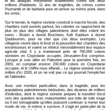
et les attaques meurtrières israéliennes contre ses deux
millions d’habitants. 11 ans de tragédies, de crimes contre
l’humanité et de barbarie pour en arriver au même point, dans
les urnes.
Sur le terrain, le régime sioniste construit à marche forcée, des
chantiers sont ouverts partout, les colonies se rapprochent de
plus en plus des villages palestiniens dont elles volent les
noms : Brukin a donné Brucheen, Kafr Kaddum a donné
Qaddoumim, pour ne citer que ces deux exemples. Les
villageois vivent dans le bruit et la poussière des chantiers des
envahisseurs et voient se rétrécir inexorablement leur espace
agricole vital. Il y a maintenant près de 700.000 colons
sionistes en Cisjordanie occupée, Jérusalem-Est comprise.
Lorsque je suis allée en Palestine pour la première fois, en
2003, on comptait environ 200.000 colons en Cisjordanie
occupée, et le chiffre nous effarait… Le régime sioniste vise le
million d’ici 2020, et on ne voit pas ce qui pourrait l’empêcher
de l’atteindre.
Avec une mention particulière, dans la tragédie, pour les
populations palestiniennes bédouines, des dizaines de milliers
d’individus, dont le régime sioniste prépare le transfert forcé
vers des quartiers avec maisonnettes aux toits de tuile rouge
où il est inimaginable qu’elles puissent continuer à mener leur
mode de vie, ni même à survivre. Il s’agit en particulier de la