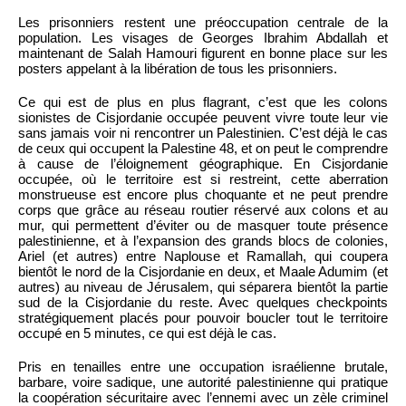
Les prisonniers restent une préoccupation centrale de la
population. Les visages de Georges Ibrahim Abdallah et
maintenant de Salah Hamouri figurent en bonne place sur les
posters appelant à la libération de tous les prisonniers.
Ce qui est de plus en plus flagrant, c’est que les colons
sionistes de Cisjordanie occupée peuvent vivre toute leur vie
sans jamais voir ni rencontrer un Palestinien. C’est déjà le cas
de ceux qui occupent la Palestine 48, et on peut le comprendre
à cause de l’éloignement géographique. En Cisjordanie
occupée, où le territoire est si restreint, cette aberration
monstrueuse est encore plus choquante et ne peut prendre
corps que grâce au réseau routier réservé aux colons et au
mur, qui permettent d’éviter ou de masquer toute présence
palestinienne, et à l’expansion des grands blocs de colonies,
Ariel (et autres) entre Naplouse et Ramallah, qui coupera
bientôt le nord de la Cisjordanie en deux, et Maale Adumim (et
autres) au niveau de Jérusalem, qui séparera bientôt la partie
sud de la Cisjordanie du reste. Avec quelques checkpoints
stratégiquement placés pour pouvoir boucler tout le territoire
occupé en 5 minutes, ce qui est déjà le cas.
Pris en tenailles entre une occupation israélienne brutale,
barbare, voire sadique, une autorité palestinienne qui pratique
la coopération sécuritaire avec l’ennemi avec un zèle criminel